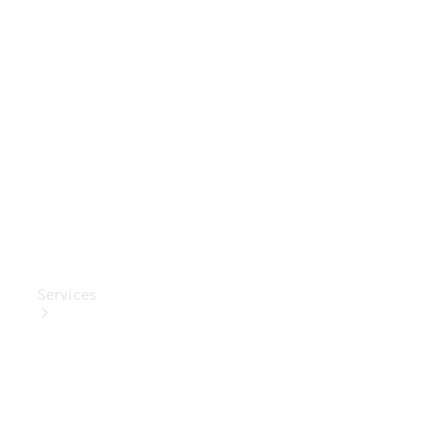
Mercedes-
Benz
Collection
Entretien
de voiture
Services