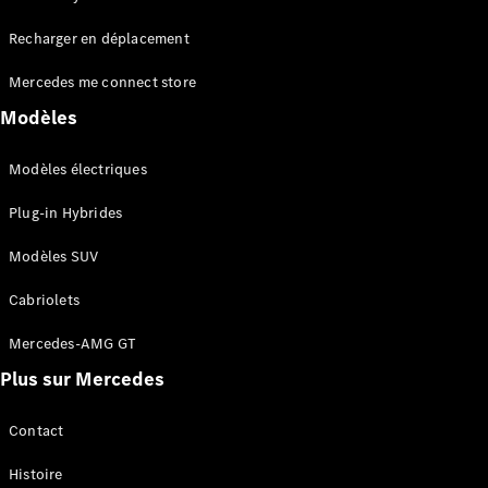
Tous les
Recharger en déplacement
SUVs
EQA
Électrique
Mercedes me connect store
EQE
Électrique
SUV
Modèles
EQS
Électrique
SUV
Modèles électriques
Mercedes-
Maybach
Électrique
Plug-in Hybrides
EQS SUV
GLA
Modèles SUV
GLA
Nouveau
GLA
Nouveau
Électrique
Cabriolets
GLB
Électrique
GLB
Mercedes-AMG GT
GLC
Électrique
Plus sur Mercedes
GLC
GLC Coupé
GLE
Contact
GLE
Nouveau
Histoire
GLE Coupé