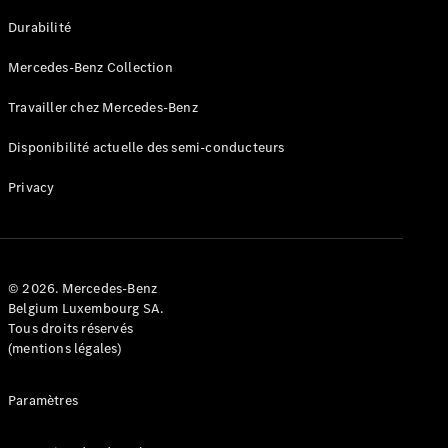
GLE
Nouveau
Durabilité
Coupé
GLS
Mercedes-Benz Collection
GLS
Nouveau
Mercedes-
Travailler chez Mercedes-Benz
Maybach
GLS SUV
Disponibilité actuelle des semi-conducteurs
Mercedes-
Maybach
Nouveau
Privacy
GLS SUV
Classe G
Véhicule
Électrique
tout-
terrain
© 2026. Mercedes-Benz
Classe G
Belgium Luxembourg SA.
Véhicule
Tous droits réservés
tout-terrain
(mentions légales)
Configurateur
Paramètres
Mercedes-
Benz Store