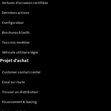
Modèles électriques
Voitures d'occasion certifiées
Modèles Plug-in Hybrid
Dernières actions
Berline
Configurateur
Brochures & tarifs
Tous nos modèles
Véhicule utilitaire léger
Tous les
Projet d'achat
Berlines
CLA
Électrique
Customer contact center
CLA
Classe C
Essai sur route
Berline
Classe
Trouver un distributeur
C
Électrique
Berline
Financement & leasing
EQE
Électrique
Berline