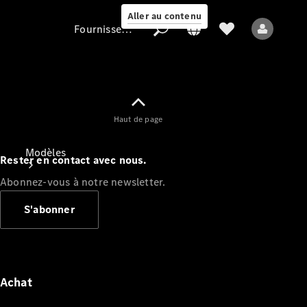
Aller au contenu
Fournisseur / Protection des données
Fournisseur /
Haut de page
Protection des
données
Modèles
Rester en contact avec nous.
Abonnez-vous à notre newsletter.
S'abonner
Tous les modèles
Nouveaux modèles
Achat