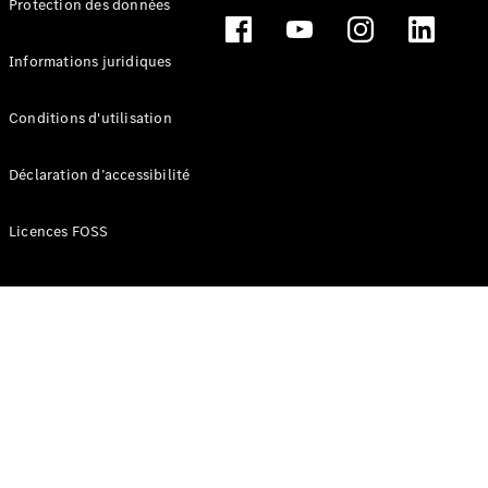
Protection des données
Break
Informations juridiques
Conditions d'utilisation
Tous les
Déclaration d’accessibilité
Breaks
CLA
Licences FOSS
Shooting
Électrique
Brake
CLA
Shooting
Brake
Classe C
Break
Classe C
Break All-
Terrain
Classe E