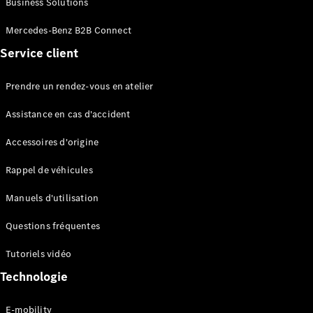
Business Solutions
EQS
Électrique
Berline
Mercedes-Benz B2B Connect
Classe E
Service client
Berline
Classe S
Classe S
Prendre un rendez-vous en atelier
Limousine
Mercedes-
Assistance en cas d'accident
Maybach
Classe S
Accessoires d'origine
Rappel de véhicules
Configurateur
Mercedes-
Manuels d'utilisation
Benz Store
SUV
Questions fréquentes
Tutoriels vidéo
Technologie
E-mobility