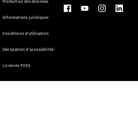
Protection des données
Break
Informations juridiques
Conditions d'utilisation
Tous les
Déclaration d’accessibilité
Breaks
CLA
Licences FOSS
Shooting
Électrique
Brake
CLA
Shooting
Brake
Classe C
Break
Classe C
Break All-
Terrain
Classe E