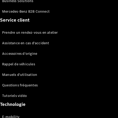
Business Solutions
EQS
Électrique
Berline
Mercedes-Benz B2B Connect
Classe E
Service client
Berline
Classe S
Classe S
Prendre un rendez-vous en atelier
Limousine
Mercedes-
Assistance en cas d'accident
Maybach
Classe S
Accessoires d'origine
Rappel de véhicules
Configurateur
Mercedes-
Manuels d'utilisation
Benz Store
SUV
Questions fréquentes
Tutoriels vidéo
Technologie
E-mobility