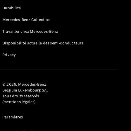
GLE
Nouveau
Durabilité
Coupé
GLS
Mercedes-Benz Collection
GLS
Nouveau
Mercedes-
Travailler chez Mercedes-Benz
Maybach
GLS SUV
Disponibilité actuelle des semi-conducteurs
Mercedes-
Maybach
Nouveau
Privacy
GLS SUV
Classe G
Véhicule
Électrique
tout-
terrain
© 2026. Mercedes-Benz
Classe G
Belgium Luxembourg SA.
Véhicule
Tous droits réservés
tout-terrain
(mentions légales)
Configurateur
Paramètres
Mercedes-
Benz Store