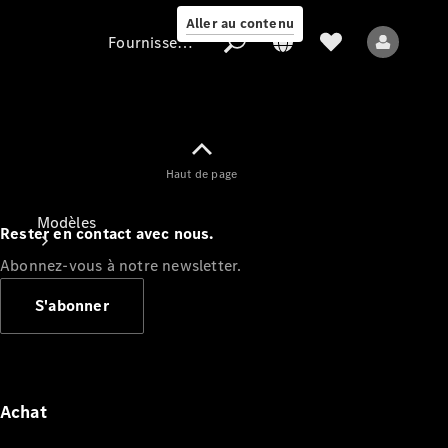
Aller au contenu
Fournisseur / Protection des données
Fournisseur /
Haut de page
Protection des
données
Modèles
Rester en contact avec nous.
Abonnez-vous à notre newsletter.
S'abonner
Tous les modèles
Nouveaux modèles
Achat