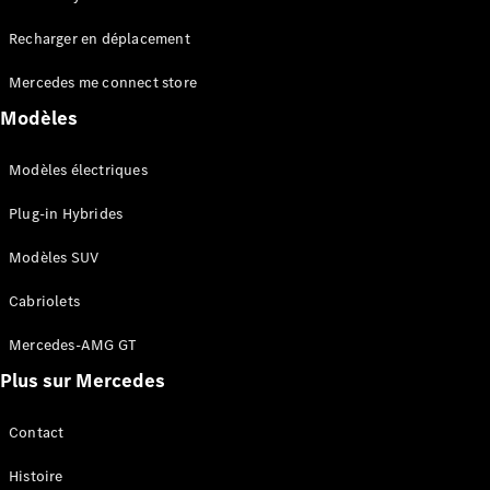
Tous les
Recharger en déplacement
SUVs
EQA
Électrique
Mercedes me connect store
EQE
Électrique
SUV
Modèles
EQS
Électrique
SUV
Modèles électriques
Mercedes-
Maybach
Électrique
Plug-in Hybrides
EQS SUV
GLA
Modèles SUV
GLA
Nouveau
GLA
Nouveau
Électrique
Cabriolets
GLB
Électrique
GLB
Mercedes-AMG GT
GLC
Électrique
Plus sur Mercedes
GLC
GLC Coupé
GLE
Contact
GLE
Nouveau
Histoire
GLE Coupé