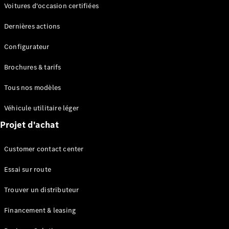
Modèles électriques
Voitures d'occasion certifiées
Modèles Plug-in Hybrid
Dernières actions
Berline
Configurateur
Brochures & tarifs
Tous nos modèles
Véhicule utilitaire léger
Tous les
Projet d'achat
Berlines
CLA
Électrique
Customer contact center
CLA
Classe C
Essai sur route
Berline
Classe
Trouver un distributeur
C
Nouveau
Électrique
Berline
Financement & leasing
EQE
Électrique
Berline