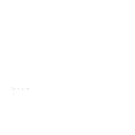
Mercedes-
Benz
Collection
Entretien
de voiture
Services