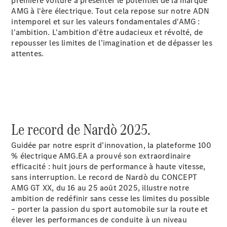
première voiture à présenter le potentiel de la marque
EQS
AMG à l'ère électrique. Tout cela repose sur notre ADN
Électrique
Berline
intemporel et sur les valeurs fondamentales d'AMG :
Classe E
l'ambition. L'ambition d'être audacieux et révolté, de
Berline
repousser les limites de l’imagination et de dépasser les
Classe S
attentes.
Classe S
Limousine
Mercedes-
Maybach
Classe S
Le record de Nardò 2025.
Configurateur
Mercedes-
Guidée par notre esprit d’innovation, la plateforme 100
Benz Store
% électrique AMG.EA a prouvé son extraordinaire
SUV
efficacité : huit jours de performance à haute vitesse,
sans interruption. Le record de Nardò du CONCEPT
AMG GT XX, du 16 au 25 août 2025, illustre notre
ambition de redéfinir sans cesse les limites du possible
– porter la passion du sport automobile sur la route et
élever les performances de conduite à un niveau