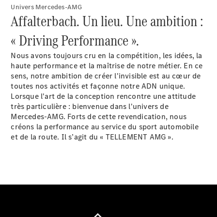
Univers Mercedes-AMG
Affalterbach. Un lieu. Une ambition :
Configurateur
Mercedes-
« Driving Performance ».
Benz Store
Coupé
Nous avons toujours cru en la compétition, les idées, la
haute performance et la maîtrise de notre métier. En ce
sens, notre ambition de créer l'invisible est au cœur de
toutes nos activités et façonne notre ADN unique.
Lorsque l'art de la conception rencontre une attitude
très particulière : bienvenue dans l'univers de
Mercedes-AMG. Forts de cette revendication, nous
Tous les
créons la performance au service du sport automobile
Coupés
et de la route. Il s’agit du « TELLEMENT AMG ».
CLE Coupé
Mercedes-
AMG GT
Coupé
Mercedes-
AMG GT
Nouveau
Électrique
Coupé 4
Portes