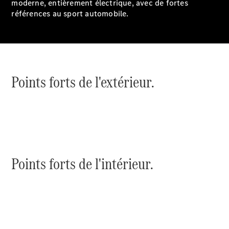
Break
moderne, entièrement électrique, avec de fortes
Classe E
références au sport automobile.
Break All-
Terrain
Configurateur
Mercedes-
Points forts de l'extérieur.
Benz Store
Hatchback
Points forts de l'intérieur.
Tous les
Hatchbacks
Classe A
Berline
compacte
Classe B