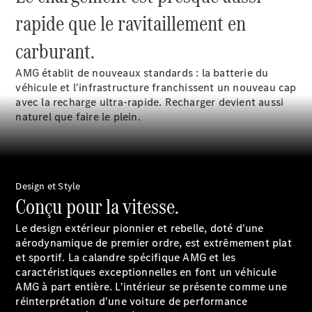
Break
rapide que le ravitaillement en
carburant.
AMG établit de nouveaux standards : la batterie du
véhicule et l'infrastructure franchissent un nouveau cap
avec la recharge ultra-rapide. Recharger devient aussi
Tous les
naturel que faire le plein.
Breaks
CLA
Shooting
Électrique
Brake
CLA
Design et Style
Shooting
Conçu pour la vitesse.
Brake
Classe C
Le design extérieur pionnier et rebelle, doté d'une
Break
aérodynamique de premier ordre, est extrêmement plat
Classe C
et sportif. La calandre spécifique AMG et les
Break All-
caractéristiques exceptionnelles en font un véhicule
Terrain
AMG à part entière. L'intérieur se présente comme une
Classe E
réinterprétation d'une voiture de performance