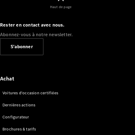
Haut de page
Configurateur
Mercedes-
Rester en contact avec nous.
Benz Store
Cabriolet
Abonnez-vous à notre newsletter.
S'abonner
Tous les
Achat
Cabriolets
CLE
Voitures d'occasion certifiées
Cabriolet
Mercedes-
Dernières actions
AMG SL
Roadster
Configurateur
Mercedes-
Maybach SL
Brochures & tarifs
Monogram