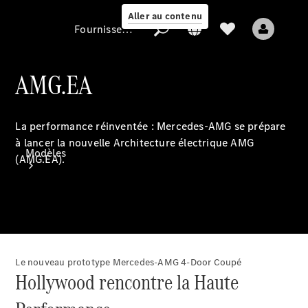
Aller au contenu
Fournisseur / Protection des données
AMG.EA
Fournisseur /
Protection des
La performance réinventée : Mercedes-AMG se prépare
données
à lancer la nouvelle Architecture électrique AMG
Modèles
(AMG.EA).
Le nouveau prototype Mercedes-AMG 4-Door Coupé
Tous les modèles
Hollywood rencontre la Haute
Nouveaux modèles