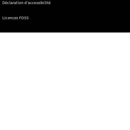
route
Déclaration d’accessibilité
Leasing &
Financement
Licences FOSS
Extras
digitaux
Contrats de
service
Pièces et
accessoires
Pneus et
roues
Accessoires