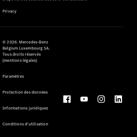
Consultez le
stock de
Privacy
voitures
neuves
Trouver
un
véhicule
© 2026. Mercedes-Benz
Belgium Luxembourg SA.
d’occasion
Tous droits réservés
(mentions légales)
Actions
Fleet &
Paramètres
Corporate
Sales
Protection des données
Configurateur
et prix
Informations juridiques
Brochures
et tarifs
Conditions d'utilisation
Réserver un
essai sur