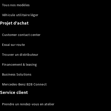
Series
Tous nos modèles
Véhicule utilitaire léger
Configurateur
Mercedes-
Projet d'achat
Benz Store
Grand Limousine
Customer contact center
Essai sur route
Trouver un distributeur
Financement & leasing
Business Solutions
VLE
Électrique
Mercedes-Benz B2B Connect
Configurateur
Service client
Mercedes-
Benz Store
Prendre un rendez-vous en atelier
Monospace