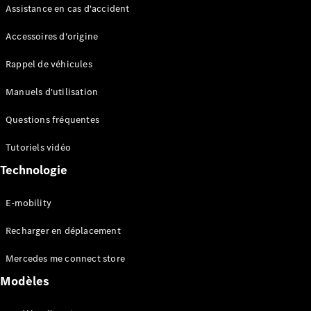
Assistance en cas d'accident
Accessoires d'origine
Rappel de véhicules
Tous les
Manuels d'utilisation
Monospaces
EQV
Électrique
Questions fréquentes
Classe V
Marco Polo
Tutoriels vidéo
Technologie
Configurateur
Mercedes-
E-mobility
Benz Store
Recharger en déplacement
Véhicules utilitaires
Mercedes me connect store
Modèles
Configurateur
Mercedes-Benz Store