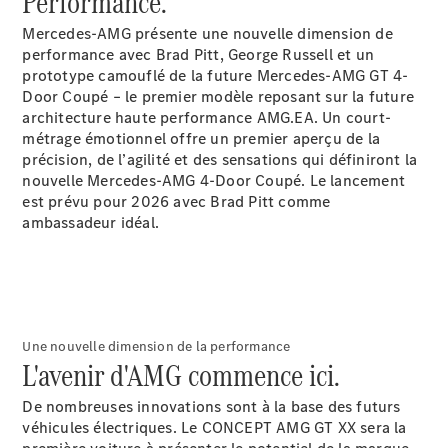
Performance.
Modèles électriques
Modèles Plug-in Hybrid
Mercedes-AMG présente une nouvelle dimension de
performance avec Brad Pitt, George Russell et un
prototype camouflé de la future Mercedes-AMG GT 4-
Berline
Door Coupé – le premier modèle reposant sur la future
architecture haute performance AMG.EA. Un court-
métrage émotionnel offre un premier aperçu de la
précision, de l’agilité et des sensations qui définiront la
nouvelle Mercedes-AMG 4-Door Coupé. Le lancement
est prévu pour 2026 avec Brad Pitt comme
ambassadeur idéal.
Tous les
Berlines
CLA
Électrique
CLA
Classe C
Berline
Une nouvelle dimension de la performance
Classe
L'avenir d'AMG commence ici.
C
Électrique
Berline
De nombreuses innovations sont à la base des futurs
EQE
véhicules électriques. Le CONCEPT AMG GT XX sera la
Électrique
Berline