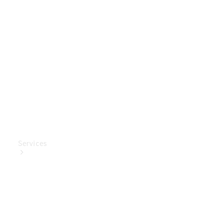
Mercedes-
Benz
Collection
Entretien
de voiture
Services