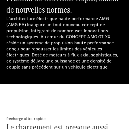
GLE
Nouveau
de nouvelles normes.
Coupé
GLS
L’architecture électrique haute performance AMG
GLS
Nouveau
(AMG.EA) inaugure un tout nouveau concept de
Mercedes-
propulsion, intégrant de nombreuses innovations
Maybach
technologiques. Au cœur du CONCEPT AMG GT XX
GLS SUV
réside un système de propulsion haute performance
Mercedes-
conçu pour repousser les limites des véhicules
Maybach
Nouveau
électriques. Doté de moteurs à flux axial sophistiqués,
GLS SUV
ce système délivre une puissance et une densité de
Classe G
couple sans précédent sur un véhicule électrique.
Véhicule
Électrique
tout-
terrain
Classe G
Véhicule
tout-terrain
Configurateur
Recharge ultra-rapide
Mercedes-
Le chargement est presque aussi
Benz Store