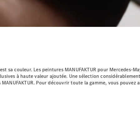
Tous les
SUVs
EQA
Électrique
EQE
Électrique
SUV
EQS
Électrique
SUV
Mercedes-
Maybach
Électrique
EQS SUV
le est sa couleur. Les peintures MANUFAKTUR pour Mercedes-Ma
GLA
xclusives à haute valeur ajoutée. Une sélection considérablement
GLA
Nouveau
es MANUFAKTUR. Pour découvrir toute la gamme, vous pouvez as
GLA
Nouveau
Électrique
GLB
Électrique
GLB
GLC
Électrique
GLC
GLC Coupé
GLE
GLE
Nouveau
GLE Coupé