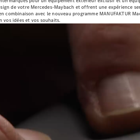
termarques pour un équipement extérieur exclusif et un équi
Modèles électriques
e design de votre Mercedes-Maybach et offrent une expérience s
Modèles Plug-in Hybrid
ier en combinaison avec le nouveau programme MANUFAKTUR Mad
n vos idées et vos souhaits.
Berline
Tous les
Berlines
CLA
Électrique
CLA
Classe C
Berline
Classe
C
Électrique
Berline
EQE
Électrique
Berline