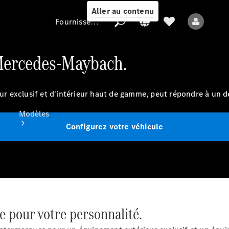
Aller au contenu
Fournisseur / Protection des données
ercedes-Maybach.
Fournisseur /
Protection des
exclusif et d'intérieur haut de gamme, peut répondre à un désir
données
Modèles
Configurez votre véhicule
Tous les modèles
Nouveaux modèles
pour votre personnalité.