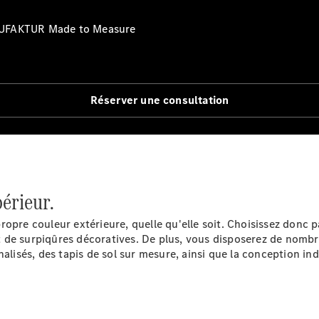
Break
ANUFAKTUR Made to Measure
Réserver une consultation
Tous les
Breaks
CLA
Shooting
Électrique
Brake
CLA
érieur.
Shooting
Brake
opre couleur extérieure, quelle qu'elle soit. Choisissez donc p
Classe C
 et de surpiqûres décoratives. De plus, vous disposerez de nomb
Break
nalisés, des tapis de sol sur mesure, ainsi que la conception in
Classe C
Break All-
Terrain
Classe E