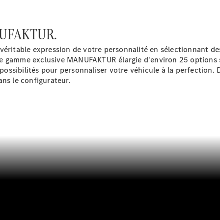
GLE
Nouveau
Coupé
GLS
MANUFAKTUR.
GLS
Nouveau
Mercedes-
 véritable expression de votre personnalité en sélectionnant
Maybach
ne gamme exclusive MANUFAKTUR élargie d'environ 25 options 
GLS SUV
ssibilités pour personnaliser votre véhicule à la perfection. D
Mercedes-
ans le configurateur.
Maybach
Nouveau
GLS SUV
Classe G
Véhicule
Électrique
tout-
terrain
Classe G
Véhicule
tout-terrain
Configurateur
Mercedes-
Benz Store