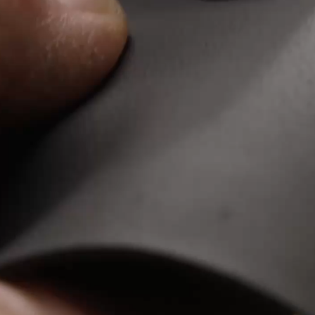
EQS
Électrique
Berline
Classe E
Berline
Classe S
Classe S
Limousine
Mercedes-
Maybach
Classe S
Configurateur
Mercedes-
Benz Store
SUV