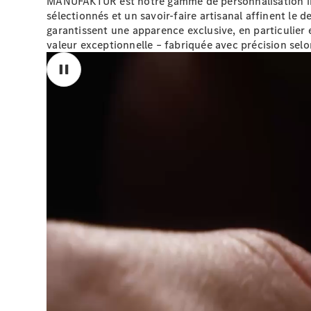
MANUFAKTUR est notre gamme de personnalisation in
sélectionnés et un savoir-faire artisanal affinent l
garantissent une apparence exclusive, en particul
valeur exceptionnelle – fabriquée avec précision selo