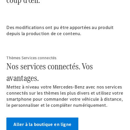
Tous les
SUVs
EQA
Électrique
EQE
Électrique
Des modifications ont pu être apportées au produit
SUV
depuis la production de ce contenu.
EQS
Électrique
SUV
Mercedes-
Maybach
Électrique
Thèmes Services connectés
EQS SUV
Nos services connectés. Vos
GLA
GLA
Nouveau
avantages.
GLA
Nouveau
Électrique
GLB
Électrique
Mettez à niveau votre Mercedes-Benz avec nos services
GLB
connectés sur les thèmes les plus divers et utilisez votre
GLC
Électrique
smartphone pour commander votre véhicule à distance,
GLC
le personnaliser et le compléter numériquement.
GLC Coupé
GLE
GLE
Nouveau
Aller à la boutique en ligne
GLE Coupé