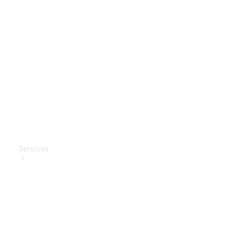
Mercedes-
Benz
Collection
Entretien
de voiture
Services