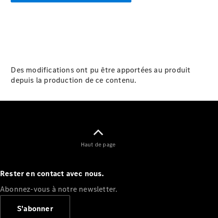
GLE
Nouveau
Coupé
GLS
GLS
Nouveau
Mercedes-
Maybach
GLS SUV
Des modifications ont pu être apportées au produit
Mercedes-
depuis la production de ce contenu.
Maybach
Nouveau
GLS SUV
Classe G
Véhicule
Électrique
tout-
terrain
Haut de page
Classe G
Véhicule
tout-terrain
Rester en contact avec nous.
Abonnez-vous à notre newsletter.
Configurateur
Mercedes-
S'abonner
Benz Store