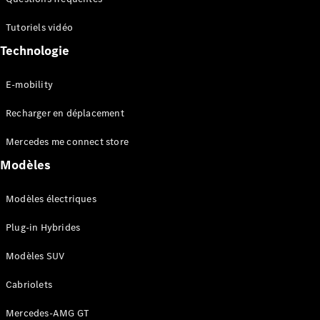
Tutoriels vidéo
Configurateur
Mercedes-
Technologie
Benz Store
Coupé
E-mobility
Recharger en déplacement
Mercedes me connect store
Modèles
Tous les
Coupés
Modèles électriques
CLE Coupé
Mercedes-
Plug-in Hybrides
AMG GT
Coupé
Modèles SUV
Mercedes-
AMG GT
Cabriolets
Nouveau
Électrique
Coupé 4
Portes
Mercedes-AMG GT