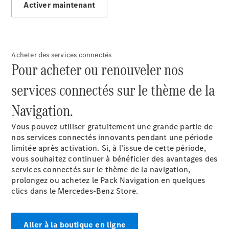
Activer maintenant
Modèles électriques
Modèles Plug-in Hybrid
Berline
Acheter des services connectés
Pour acheter ou renouveler nos
services connectés sur le thème de la
Navigation.
Tous les
Vous pouvez utiliser gratuitement une grande partie de
Berlines
nos services connectés innovants pendant une période
CLA
Électrique
limitée après activation. Si, à l’issue de cette période,
CLA
vous souhaitez continuer à bénéficier des avantages des
Classe C
services connectés sur le thème de la navigation,
Berline
prolongez ou achetez le Pack Navigation en quelques
Classe
clics dans le Mercedes-Benz Store.
C
Électrique
Berline
EQE
Électrique
Aller à la boutique en ligne
Berline