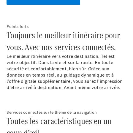
EQS
Électrique
Berline
Classe E
Berline
Points forts
Classe S
Toujours le meilleur itinéraire pour
Classe S
Limousine
vous. Avec nos services connectés.
Mercedes-
Maybach
Le meilleur itinéraire vers votre destination. Tel est
Classe S
votre objectif. Dans la vie et sur la route. En toute
sécurité et confortablement, bien sûr. Grâce aux
données en temps réel, au guidage dynamique et à
Configurateur
l’offre digitale supplémentaire, vous aurez l’impression
Mercedes-
d’être arrivé à destination. Avant même votre arrivée.
Benz Store
SUV
Services connectés sur le thème de la navigation
Toutes les caractéristiques en un
coup d’œil.