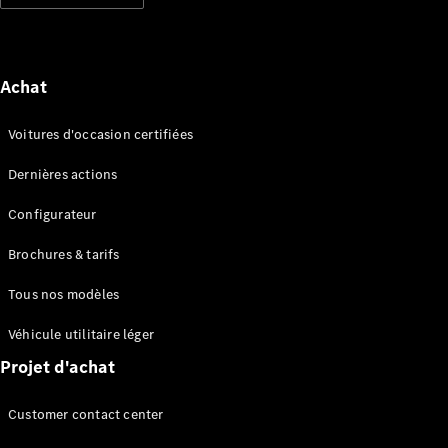
Break
Achat
Voitures d'occasion certifiées
Tous les
Dernières actions
Breaks
CLA
Configurateur
Shooting
Électrique
Brake
Brochures & tarifs
CLA
Shooting
Tous nos modèles
Brake
Classe C
Véhicule utilitaire léger
Break
Projet d'achat
Classe C
Break All-
Terrain
Customer contact center
Classe E