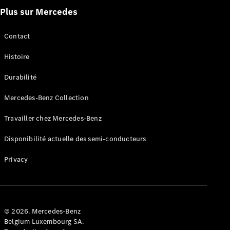
Plus sur Mercedes
Configurateur
Mercedes-
Contact
Benz Store
Cabriolet
Histoire
Durabilité
Mercedes-Benz Collection
Travailler chez Mercedes-Benz
Tous les
Disponibilité actuelle des semi-conducteurs
Cabriolets
CLE
Privacy
Cabriolet
Mercedes-
AMG SL
Roadster
Mercedes-
© 2026. Mercedes-Benz
Maybach SL
Belgium Luxembourg SA.
Monogram