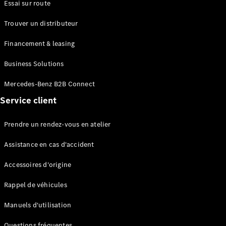
Break
Essai sur route
Classe E
Trouver un distributeur
Break All-
Terrain
Financement & leasing
Configurateur
Business Solutions
Mercedes-
Benz Store
Mercedes-Benz B2B Connect
Hatchback
Service client
Prendre un rendez-vous en atelier
Assistance en cas d'accident
Accessoires d'origine
Tous les
Hatchbacks
Rappel de véhicules
Classe A
Berline
Manuels d'utilisation
compacte
Classe B
Questions fréquentes