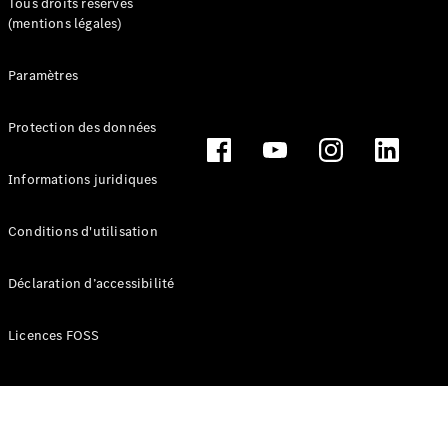
Tous droits réservés
Series
(mentions légales)
Configurateur
Paramètres
Mercedes-
Benz Store
Protection des données
Grand Limousine
Informations juridiques
Conditions d'utilisation
Déclaration d’accessibilité
VLE
Électrique
Licences FOSS
Configurateur
Mercedes-
Benz Store
Monospace