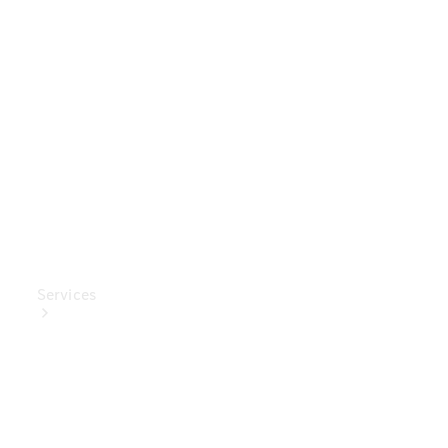
Mercedes-
Benz
Collection
Entretien
de voiture
Services