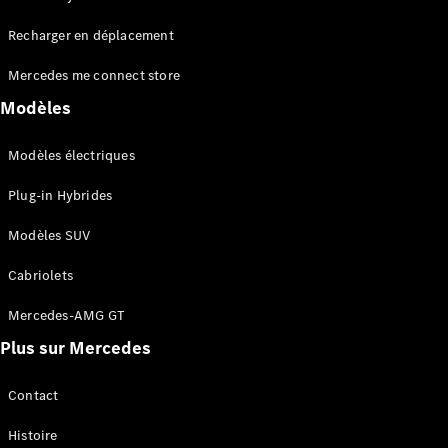
Tous les
Recharger en déplacement
SUVs
EQA
Électrique
Mercedes me connect store
EQE
Électrique
SUV
Modèles
EQS
Électrique
SUV
Modèles électriques
Mercedes-
Maybach
Électrique
Plug-in Hybrides
EQS SUV
GLA
Modèles SUV
GLA
Nouveau
GLA
Nouveau
Électrique
Cabriolets
GLB
Électrique
GLB
Mercedes-AMG GT
GLC
Électrique
Plus sur Mercedes
GLC
GLC Coupé
GLE
Contact
GLE
Nouveau
Histoire
GLE Coupé