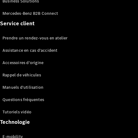
Business Solutions
EQS
Électrique
Berline
Mercedes-Benz B2B Connect
Classe E
Service client
Berline
Classe S
Classe S
Prendre un rendez-vous en atelier
Limousine
Mercedes-
Assistance en cas d'accident
Maybach
Classe S
Accessoires d'origine
Rappel de véhicules
Configurateur
Mercedes-
Manuels d'utilisation
Benz Store
SUV
Questions fréquentes
Tutoriels vidéo
Technologie
E-mobility