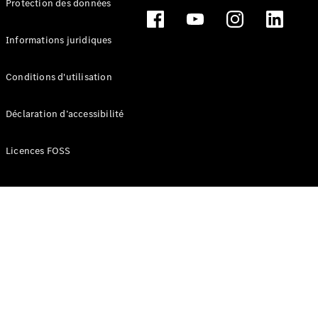
Protection des données
Break
Informations juridiques
Conditions d'utilisation
Tous les
Déclaration d’accessibilité
Breaks
CLA
Licences FOSS
Shooting
Électrique
Brake
CLA
Shooting
Brake
Classe C
Break
Classe C
Break All-
Terrain
Classe E