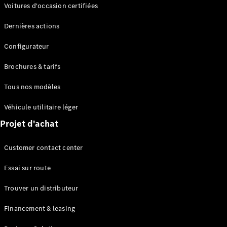
Modèles électriques
Voitures d'occasion certifiées
Modèles Plug-in Hybrid
Dernières actions
Berline
Configurateur
Brochures & tarifs
Tous nos modèles
Véhicule utilitaire léger
Tous les
Projet d'achat
Berlines
CLA
Électrique
Customer contact center
CLA
Classe C
Essai sur route
Berline
Classe
Trouver un distributeur
C
Électrique
Berline
Financement & leasing
EQE
Électrique
Berline