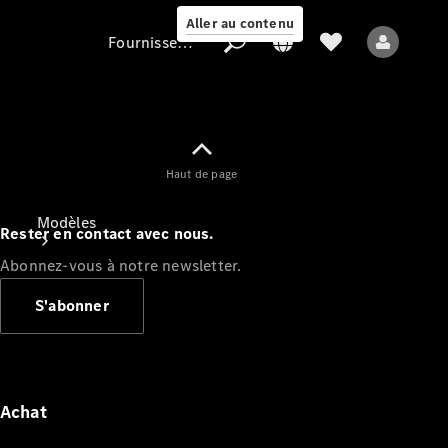
Aller au contenu
Fournisseur / Protection des données
Fournisseur /
Haut de page
Protection des
données
Modèles
Rester en contact avec nous.
Abonnez-vous à notre newsletter.
S'abonner
Tous les modèles
Nouveaux modèles
Achat