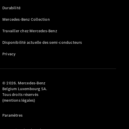
GLE
Nouveau
Durabilité
Coupé
GLS
Mercedes-Benz Collection
GLS
Nouveau
Mercedes-
Travailler chez Mercedes-Benz
Maybach
GLS SUV
Disponibilité actuelle des semi-conducteurs
Mercedes-
Maybach
Nouveau
Privacy
GLS SUV
Classe G
Véhicule
Électrique
tout-
terrain
© 2026. Mercedes-Benz
Classe G
Belgium Luxembourg SA.
Véhicule
Tous droits réservés
tout-terrain
(mentions légales)
Configurateur
Paramètres
Mercedes-
Benz Store