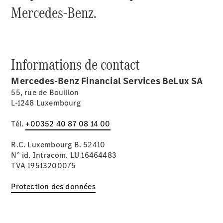
Break
Mercedes-Benz.
Classe E
Break All-
Terrain
Informations de contact
Configurateur
Mercedes-
Mercedes-Benz Financial Services BeLux SA
Benz Store
55, rue de Bouillon
Hatchback
L-1248 Luxembourg
Tél.
+00352 40 87 08 14 00
R.C. Luxembourg B. 52410
N° id. Intracom. LU 16464483
Tous les
TVA 19513200075
Hatchbacks
Classe A
Protection des données
Berline
compacte
Classe B