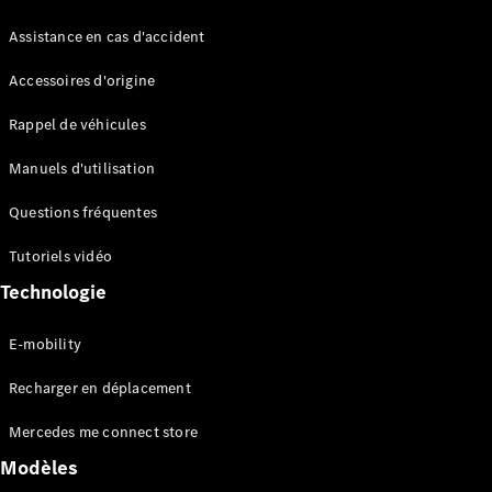
Assistance en cas d'accident
Accessoires d'origine
Rappel de véhicules
Tous les
Monospaces
Manuels d'utilisation
EQV
Électrique
Classe V
Questions fréquentes
Marco Polo
Tutoriels vidéo
Configurateur
Technologie
Mercedes-
Benz Store
E-mobility
Recharger en déplacement
Véhicules utilitaires
Mercedes me connect store
Configurateur
Modèles
Mercedes-Benz Store