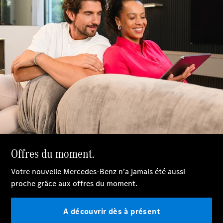
EQS
Électrique
Berline
Classe E
Berline
Classe S
Classe S
Limousine
Mercedes-
Maybach
Classe S
Configurateur
Mercedes-
Benz Store
SUV