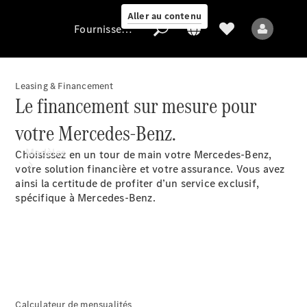
Aller au contenu
Fournisseur / Protection des données
Leasing & Financement
Le financement sur mesure pour
Fournisseur /
Protection des
votre Mercedes-Benz.
données
Modèles
Choisissez en un tour de main votre Mercedes-Benz,
votre solution financière et votre assurance. Vous avez
ainsi la certitude de profiter d’un service exclusif,
spécifique à Mercedes-Benz.
Tous les modèles
Nouveaux modèles
Calculateur de mensualités