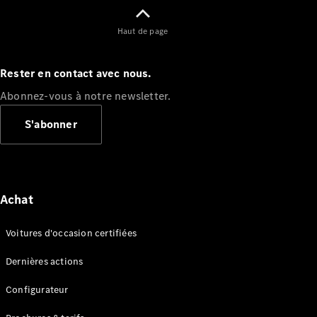
Configurateur
Haut de page
Mercedes-
Benz Store
Rester en contact avec nous.
Cabriolet
Abonnez-vous à notre newsletter.
S'abonner
Tous les
Cabriolets
Achat
CLE
Cabriolet
Voitures d'occasion certifiées
Mercedes-
AMG SL
Dernières actions
Roadster
Mercedes-
Configurateur
Maybach SL
Monogram