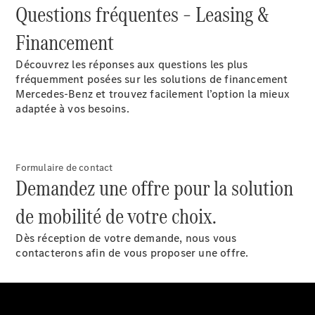
Questions fréquentes – Leasing &
Configurateur
Financement
Mercedes-
Benz Store
Découvrez les réponses aux questions les plus
Coupé
fréquemment posées sur les solutions de financement
Mercedes‑Benz et trouvez facilement l’option la mieux
adaptée à vos besoins.
Formulaire de contact
Tous les
Demandez une offre pour la solution
Coupés
CLE Coupé
de mobilité de votre choix.
Mercedes-
AMG GT
Dès réception de votre demande, nous vous
Coupé
contacterons afin de vous proposer une offre.
Mercedes-
AMG GT
Nouveau
Électrique
Coupé 4
Portes