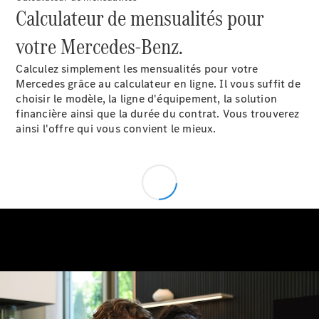
Modèles électriques
Calculateur de mensualités pour
Modèles Plug-in Hybrid
votre Mercedes-Benz.
Berline
Calculez simplement les mensualités pour votre
Mercedes grâce au calculateur en ligne. Il vous suffit de
choisir le modèle, la ligne d'équipement, la solution
financière ainsi que la durée du contrat. Vous trouverez
ainsi l'offre qui vous convient le mieux.
Tous les
Berlines
CLA
Électrique
CLA
Classe C
Berline
Classe
C
Électrique
Berline
EQE
Électrique
Berline