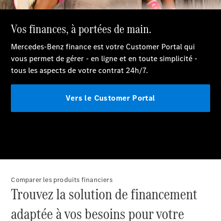
Break
Tous les
Breaks
CLA
Shooting
Électrique
Brake
CLA
Shooting
Brake
Classe C
Break
Comparer les produits financiers
Classe C
Trouvez la solution de financement
Break All-
Terrain
adaptée à vos besoins pour votre
Classe E