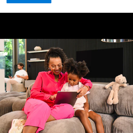
GLE
Nouveau
Coupé
GLS
GLS
Nouveau
Mercedes-
Maybach
GLS SUV
Mercedes-
Maybach
Nouveau
GLS SUV
Classe G
Véhicule
Électrique
tout-
terrain
Classe G
Véhicule
tout-terrain
Configurateur
Mercedes-
Benz Store