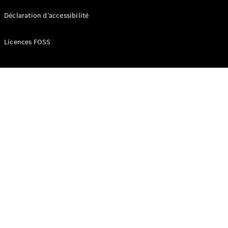
route
Leasing &
Déclaration d’accessibilité
Financement
Licences FOSS
Extras
digitaux
Contrats de
service
Pièces et
accessoires
Pneus et
roues
Accessoires