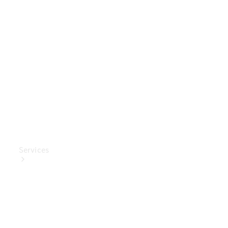
Mercedes-
Benz
Collection
Entretien
de voiture
Services