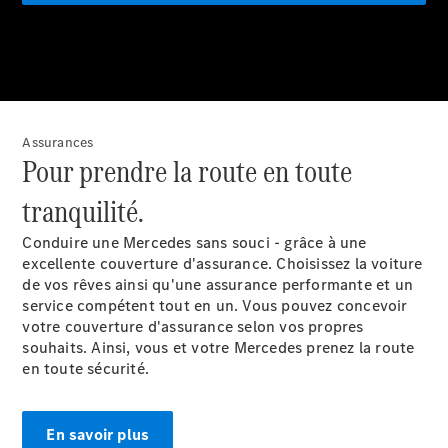
Tous les
SUVs
EQA
Électrique
EQE
Électrique
SUV
EQS
Électrique
SUV
Assurances
Pour prendre la route en toute
Mercedes-
Maybach
Électrique
tranquilité.
EQS SUV
GLA
Conduire une Mercedes sans souci - grâce à une
GLA
Nouveau
excellente couverture d'assurance. Choisissez la voiture
GLA
Nouveau
Électrique
de vos rêves ainsi qu'une assurance performante et un
GLB
Électrique
service compétent tout en un. Vous pouvez concevoir
GLB
votre couverture d'assurance selon vos propres
GLC
Électrique
souhaits. Ainsi, vous et votre Mercedes prenez la route
GLC
en toute sécurité.
GLC Coupé
GLE
GLE
Nouveau
En savoir plus
GLE Coupé