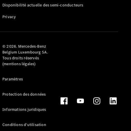
Consultez le
Disponibilité actuelle des semi-conducteurs
stock de
voitures
Privacy
neuves
Trouver
un
véhicule
© 2026. Mercedes-Benz
d’occasion
Belgium Luxembourg SA.
Tous droits réservés
Actions
(mentions légales)
Fleet &
Corporate
Paramètres
Sales
Protection des données
Configurateur
et prix
Brochures
Informations juridiques
et tarifs
Réserver un
Conditions d'utilisation
essai sur