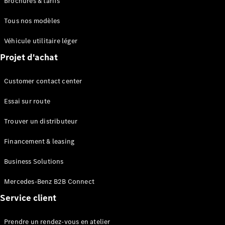
Brochures & tarifs
Series
Tous nos modèles
Configurateur
Véhicule utilitaire léger
Mercedes-
Benz Store
Projet d'achat
Grand Limousine
Customer contact center
Essai sur route
Trouver un distributeur
Financement & leasing
VLE
Électrique
Business Solutions
Mercedes-Benz B2B Connect
Configurateur
Mercedes-
Service client
Benz Store
Monospace
Prendre un rendez-vous en atelier