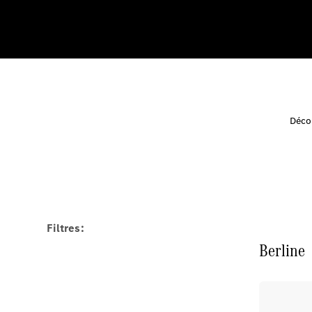
Déco
Filtres:
Berline