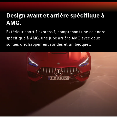
EQS
Électrique
Berline
Classe E
Design avant et arrière spécifique à
Berline
AMG.
Classe S
Classe S
Extérieur sportif expressif, comprenant une calandre
Limousine
spécifique à AMG, une jupe arrière AMG avec deux
Mercedes-
sorties d'échappement rondes et un becquet.
Maybach
Classe S
Configurateur
Mercedes-
Benz Store
SUV