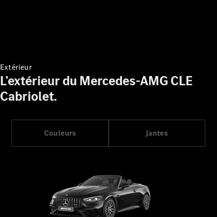
Configurateur
Mercedes-
Benz Store
Cabriolet
Extérieur
L’extérieur du Mercedes-AMG CLE
Cabriolet.
Tous les
Cabriolets
CLE
Couleurs
Jantes
Cabriolet
Mercedes-
AMG SL
Roadster
Mercedes-
Maybach SL
Monogram
Series