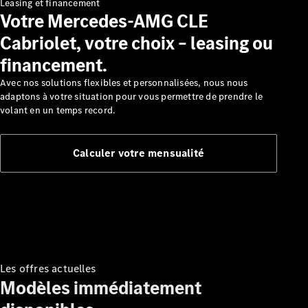
Leasing et financement
Découvrez
Votre Mercedes-AMG CLE
nos
Cabriolet, votre choix – leasing ou
dernières
actualités
financement.
À propos
Avec nos solutions flexibles et personnalisées, nous nous
de
adaptons à votre situation pour vous permettre de prendre le
Mercedes-
volant en un temps record.
Benz
Calculer votre mensualité
Les offres actuelles
Modèles immédiatement
Qui
sommes-