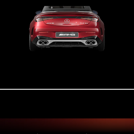
Classe E
Break All-
Terrain
Configurateur
Mercedes-
Benz Store
Hatchback
Tous les
Hatchbacks
Classe A
Berline
compacte
Classe B