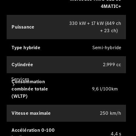
Collection
4MATIC+
Entretien
de voiture
330 kW + 17 kW (449 ch
Puissance
+ 23 ch)
Type hybride
Semi-hybride
Cylindrée
2.999 cc
Services
Consommation
combinée totale
9,6 l/100km
(WLTP)
Vitesse maximale
250 km/h
Tous les
Accélération 0-100
services
4,4 s