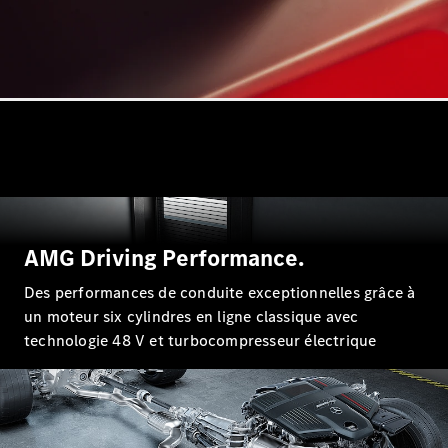
Nouveau
Coupé
GLS
GLS
Nouveau
Mercedes-
Maybach
GLS SUV
Mercedes-
Maybach
Nouveau
GLS SUV
Classe G
Véhicule
Électrique
tout-
AMG Driving Performance.
terrain
Classe G
Des performances de conduite exceptionnelles grâce à
Véhicule
un moteur six cylindres en ligne classique avec
tout-terrain
technologie 48 V et turbocompresseur électrique
Configurateur
Mercedes-
Benz Store