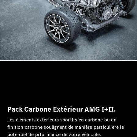
Break
Tous les
Breaks
CLA
Shooting
Électrique
Brake
CLA
Shooting
Brake
Classe C
Break
Classe C
Pack Carbone Extérieur AMG I+II.
Break All-
Les éléments extérieurs sportifs en carbone ou en
Terrain
Classe E
finition carbone soulignent de manière particulière le
Break
potentiel de prformance de votre véhicule.