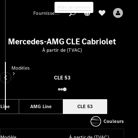
Aller au contenu
Fournisseur / Protection des données
Mercedes-AMG CLE Cabriolet
Fournisseur /
À partir de (TVAC)
Protection des
données
Modèles
CLE 53
 Line
AMG Line
CLE 53
Tous les modèles
Couleurs
Nouveaux modèles
Modèle
À partir de (TVAC)