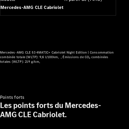
Modèles électriques
Mercedes-AMG CLE Cabriolet
Modèles Plug-in Hybrid
Berline
Mercedes-AMG CLE 53 4MATIC+ Cabriolet Night Edition |
Consommation
combinée totale (WLTP): 9,6 l/100km
Émissions de CO₂ combinées
totales (WLTP): 219 g/km
Tous les
Berlines
CLA
Électrique
CLA
Classe C
Berline
Points forts
Classe
Les points forts du Mercedes-
C
Électrique
Berline
AMG CLE Cabriolet.
EQE
Électrique
Berline