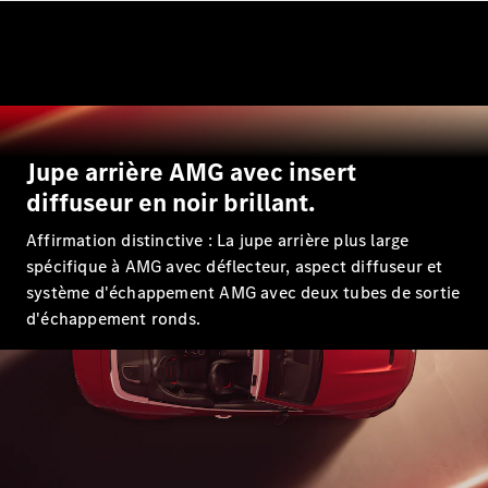
Tous les
SUVs
EQA
Électrique
EQE
Électrique
SUV
EQS
Électrique
SUV
Mercedes-
Jupe arrière AMG avec insert
Maybach
Électrique
diffuseur en noir brillant.
EQS SUV
GLA
Affirmation distinctive : La jupe arrière plus large
GLA
Nouveau
spécifique à AMG avec déflecteur, aspect diffuseur et
GLA
Nouveau
Électrique
système d'échappement AMG avec deux tubes de sortie
GLB
Électrique
d'échappement ronds.
GLB
GLC
Électrique
GLC
GLC Coupé
GLE
GLE
Nouveau
GLE Coupé
GLE