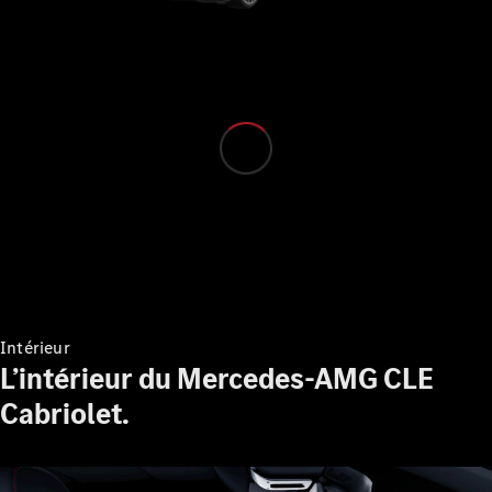
Configurateur
Mercedes-
Benz Store
Grand Limousine
VLE
Électrique
Intérieur
Configurateur
L’intérieur du Mercedes-AMG CLE
Mercedes-
Benz Store
Cabriolet.
Monospace