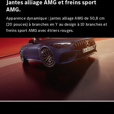
Jantes alliage AMG et freins sport
Configurateur
AMG.
Mercedes-
Benz Store
Apparence dynamique : jantes alliage AMG de 50,8 cm
Coupé
(20 pouces) à branches en Y au design à 10 branches et
freins sport AMG avec étriers rouges.
Tous les
Coupés
CLE Coupé
Mercedes-
AMG GT
Coupé
Mercedes-
AMG GT
Nouveau
Électrique
Coupé 4
Portes