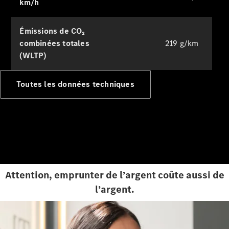
km/h
Solutions
de charge
Émissions de CO₂
combinées totales
219 g/km
Prenez
votre
(WLTP)
rendez-
vous de
Toutes les données techniques
service
Maintenance
et
réparation
Assistance
en cas de
panne ou
d'accident
Attention, emprunter de l’argent coûte aussi de
l’argent.
Assurance
Applications
Mercedes-