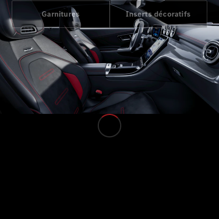
Garnitures
Inserts décoratifs
Tous les
Monospaces
EQV
Électrique
Classe V
Marco Polo
Configurateur
Mercedes-
Benz Store
Véhicules utilitaires
Configurateur
Mercedes-Benz Store