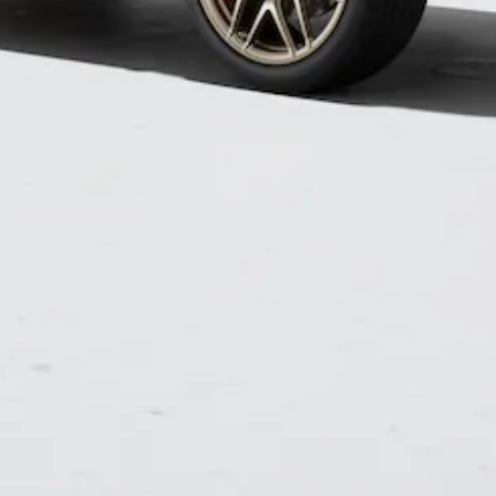
Configurateur
Mercedes-
Benz Store
Coupé
Tous les
Coupés
CLE Coupé
Mercedes-
AMG GT
Coupé
Mercedes-
AMG GT
Nouveau
Électrique
Coupé 4
Portes