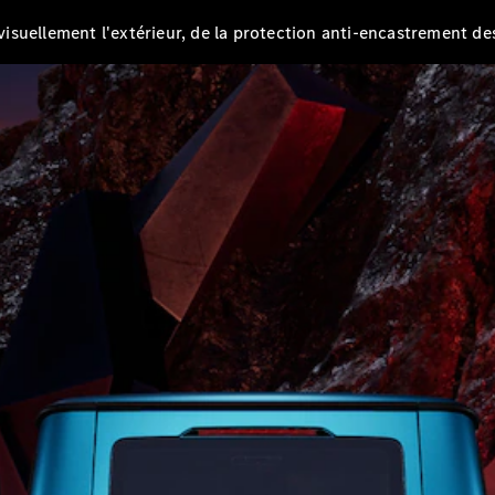
EQS
Électrique
Berline
suellement l'extérieur, de la protection anti-encastrement de
Classe E
Berline
Classe S
Classe S
Limousine
Mercedes-
Maybach
Classe S
Configurateur
Mercedes-
Benz Store
SUV