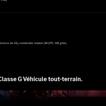
Modèles électriques
Modèles Plug-in Hybrid
Berline
ssions de CO₂ combinées totales (WLTP): 335 g/km
Tous les
Berlines
CLA
Électrique
CLA
Classe C
lasse G Véhicule tout-terrain.
Berline
Classe
C
Électrique
Berline
EQE
Électrique
Berline