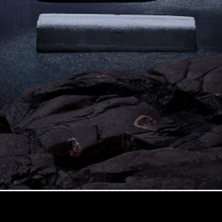
Nouveau
Coupé
GLS
GLS
Nouveau
Mercedes-
Maybach
GLS SUV
Mercedes-
Maybach
Nouveau
GLS SUV
Classe G
Véhicule
Électrique
tout-
terrain
Classe G
Véhicule
tout-terrain
Configurateur
Mercedes-
Benz Store