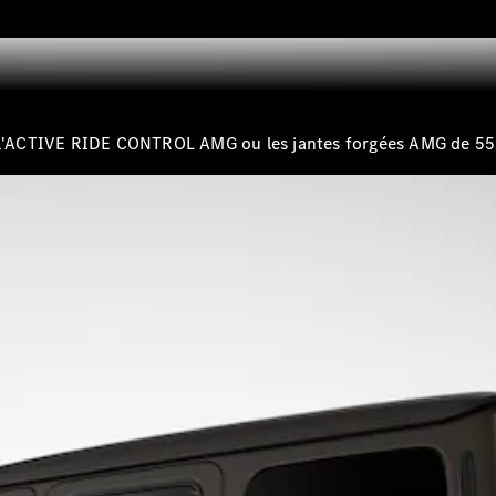
Break
l'ACTIVE RIDE CONTROL AMG ou les jantes forgées AMG de 55,9
Tous les
Breaks
CLA
Shooting
Électrique
Brake
CLA
Shooting
Brake
Classe C
Break
Classe C
Break All-
Terrain
Classe E
Break