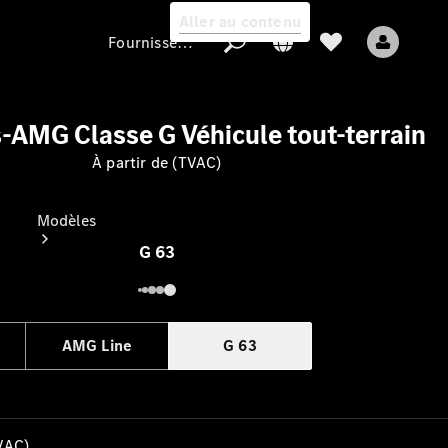
Aller au contenu
Fournisseur / Protection des données
AMG Classe G Véhicule tout-terrain
Fournisseur /
À partir de (TVAC)
Protection des
données
Modèles
G 63
AMG Line
G 63
Tous les modèles
Nouveaux modèles
TVAC)