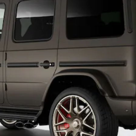
Classe E
Break All-
Terrain
Configurateur
Mercedes-
Benz Store
Hatchback
Tous les
Hatchbacks
Classe A
Berline
compacte
Classe B