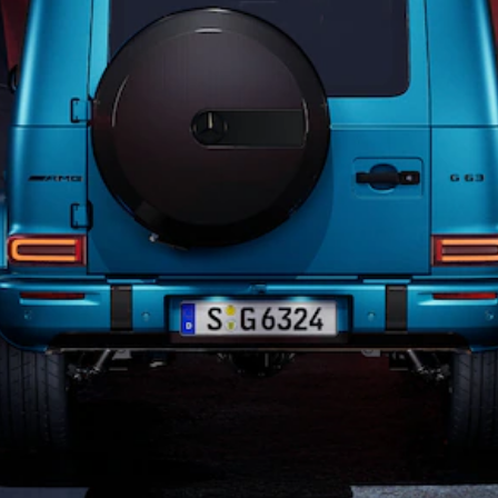
Tous les
SUVs
EQA
Électrique
EQE
Électrique
SUV
EQS
Électrique
SUV
Mercedes-
Maybach
Électrique
EQS SUV
GLA
GLA
Nouveau
GLA
Nouveau
Électrique
GLB
Électrique
GLB
GLC
Électrique
GLC
GLC Coupé
GLE
GLE
Nouveau
GLE Coupé
GLE