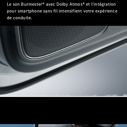
Le son Burmester® avec Dolby Atmos® et l'intégration
Tous les
SUVs
pour smartphone sans fil intensifient votre expérience
EQA
Électrique
de conduite.
EQE
Électrique
SUV
EQS
Électrique
SUV
Mercedes-
Maybach
Électrique
EQS SUV
GLA
GLA
Nouveau
GLA
Nouveau
Électrique
GLB
Électrique
GLB
GLC
Électrique
GLC
GLC Coupé
GLE
GLE
Nouveau
GLE Coupé