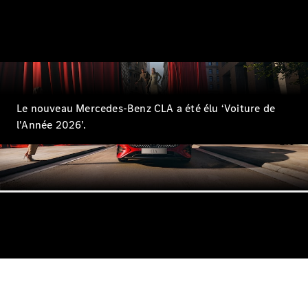
Break
Le nouveau Mercedes-Benz CLA a été élu ‘Voiture de
Tous les
Breaks
l'Année 2026’.
CLA
Shooting
Électrique
Brake
CLA
Shooting
Brake
Classe C
Break
Classe C
Break All-
Terrain
Classe E