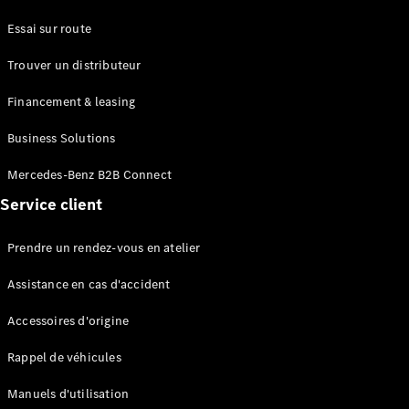
Series
Essai sur route
Configurateur
Trouver un distributeur
Mercedes-
Benz Store
Financement & leasing
Grand Limousine
Business Solutions
Mercedes-Benz B2B Connect
Service client
Prendre un rendez-vous en atelier
VLE
Électrique
Assistance en cas d'accident
Accessoires d'origine
Configurateur
Mercedes-
Rappel de véhicules
Benz Store
Monospace
Manuels d'utilisation