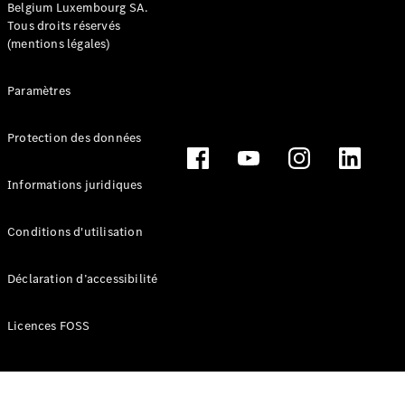
Belgium Luxembourg SA.
Consultez le
Tous droits réservés
stock de
(mentions légales)
voitures
neuves
Trouver
Paramètres
un
véhicule
Protection des données
d’occasion
Informations juridiques
Actions
Fleet &
Corporate
Conditions d'utilisation
Sales
Déclaration d’accessibilité
Configurateur
et prix
Licences FOSS
Brochures
et tarifs
Réserver un
essai sur