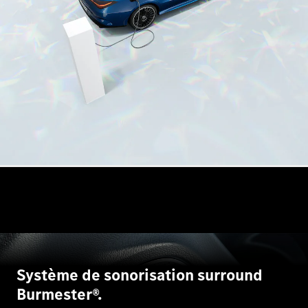
EQS
Électrique
Berline
Classe E
Berline
Classe S
Classe S
Limousine
Mercedes-
Maybach
Classe S
Configurateur
Mercedes-
Benz Store
SUV
Système de sonorisation surround
Burmester®.