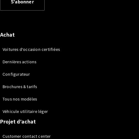
S'abonner
Configurateur
Mercedes-
Benz Store
Cabriolet
Achat
Voitures d'occasion certifiées
Dernières actions
Configurateur
Tous les
Cabriolets
Brochures & tarifs
CLE
Cabriolet
Tous nos modèles
Mercedes-
AMG SL
Véhicule utilitaire léger
Roadster
Projet d'achat
Mercedes-
Maybach SL
Customer contact center
Monogram