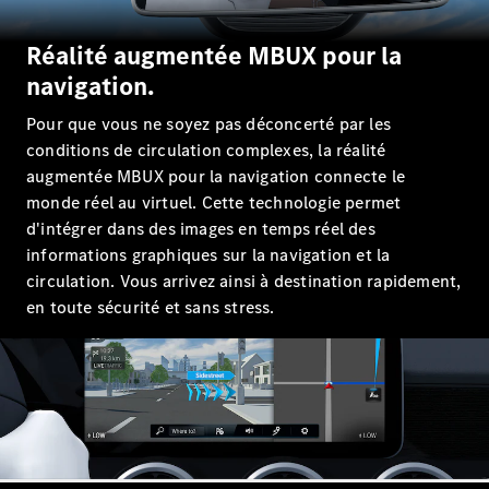
GLE
Nouveau
Coupé
Réalité augmentée MBUX pour la
GLS
GLS
navigation.
Nouveau
Mercedes-
Pour que vous ne soyez pas déconcerté par les
Maybach
GLS SUV
conditions de circulation complexes, la réalité
Mercedes-
augmentée MBUX pour la navigation connecte le
Maybach
Nouveau
monde réel au virtuel. Cette technologie permet
GLS SUV
d'intégrer dans des images en temps réel des
Classe G
informations graphiques sur la navigation et la
Véhicule
Électrique
circulation. Vous arrivez ainsi à destination rapidement,
tout-
en toute sécurité et sans stress.
terrain
Classe G
Véhicule
tout-terrain
Configurateur
Mercedes-
Benz Store