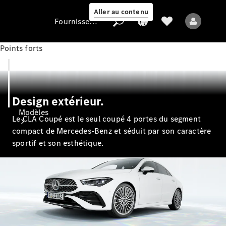
Aller au contenu
Fournisseur / Protection des données
Points forts
Fournisseur /
Protection des
Design extérieur.
données
Modèles
Le CLA Coupé est le seul coupé 4 portes du segment
compact de Mercedes-Benz et séduit par son caractère
sportif et son esthétique.
Tous les modèles
Nouveaux modèles