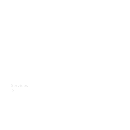
Mercedes-
Benz
Collection
Entretien
de voiture
Services