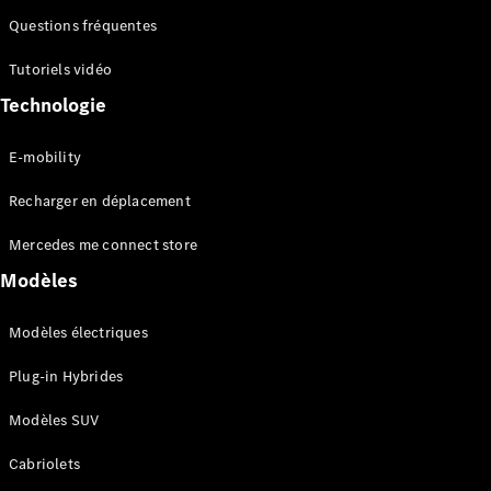
Questions fréquentes
Tutoriels vidéo
Technologie
Tous les
Monospaces
E-mobility
EQV
Électrique
Recharger en déplacement
Classe V
Marco Polo
Mercedes me connect store
Modèles
Configurateur
Mercedes-
Benz Store
Modèles électriques
Plug-in Hybrides
Véhicules utilitaires
Modèles SUV
Configurateur
Cabriolets
Mercedes-Benz Store