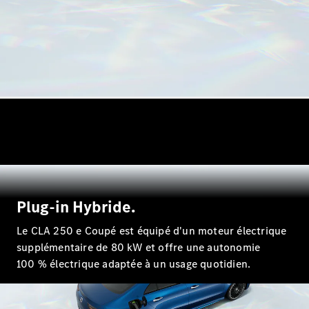
Modèles électriques
Modèles Plug-in Hybrid
Berline
Tous les
Berlines
CLA
Électrique
CLA
Plug-in Hybride.
Classe C
Le CLA 250 e Coupé est équipé d'un moteur électrique
Berline
Classe
supplémentaire de 80 kW et offre une autonomie
C
Électrique
100 % électrique adaptée à un usage quotidien.
Berline
EQE
Électrique
Berline