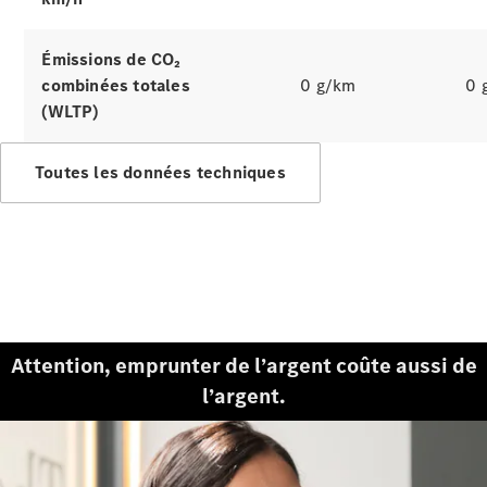
Tous les
services
Solutions
Émissions de CO₂
de charge
combinées totales
0 g/km
0 
(WLTP)
Prenez
votre
Toutes les données techniques
rendez-
vous de
service
Maintenance
et
réparation
Assistance
en cas de
Attention, emprunter de l’argent coûte aussi de
panne ou
d'accident
l’argent.
Assurance