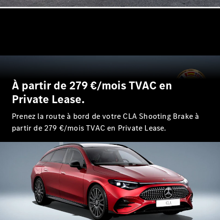
Tous les
SUVs
EQA
Électrique
EQE
Électrique
SUV
EQS
Électrique
SUV
Mercedes-
À partir de 279 €/mois TVAC en
Maybach
Électrique
Private Lease.
EQS SUV
GLA
Prenez la route à bord de votre CLA Shooting Brake à
GLA
Nouveau
partir de 279 €/mois TVAC en Private Lease.
GLA
Nouveau
Électrique
GLB
Électrique
GLB
GLC
Électrique
GLC
GLC Coupé
GLE
GLE
Nouveau
GLE Coupé