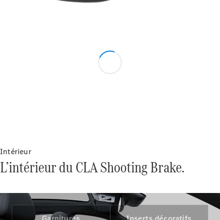
Series
Configurateur
Mercedes-
Benz Store
Grand Limousine
VLE
Intérieur
Électrique
L’intérieur du CLA Shooting Brake.
Configurateur
Mercedes-
Benz Store
Monospace
Garnitures
Inserts décoratifs