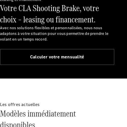
Votre CLA Shooting Brake, votre
choix – leasing ou financement.
Découvrez
nos
Avec nos solutions flexibles et personnalisées, nous nous
dernières
adaptons à votre situation pour vous permettre de prendre le
actualités
volant en un temps record.
À propos
de
Mercedes-
Calculer votre mensualité
Benz
Les offres actuelles
Modèles immédiatement
disponibles.