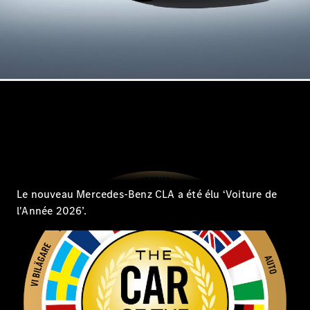
GLE
Nouveau
Coupé
GLS
GLS
Nouveau
Mercedes-
Maybach
GLS SUV
Mercedes-
Maybach
Nouveau
GLS SUV
Classe G
Véhicule
Électrique
tout-
Le nouveau Mercedes-Benz CLA a été élu ‘Voiture de
terrain
Classe G
l'Année 2026’.
Véhicule
tout-terrain
Configurateur
Mercedes-
Benz Store