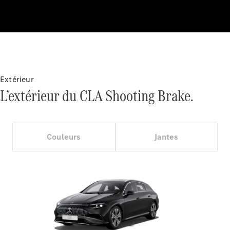
Configurateur
Mercedes-
Benz Store
Cabriolet
Extérieur
L’extérieur du CLA Shooting Brake.
Tous les
Couleurs
Jantes
Cabriolets
CLE
Cabriolet
Mercedes-
AMG SL
Roadster
Mercedes-
Maybach SL
Monogram