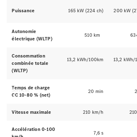
Mercedes-
Benz
Puissance
165 kW (224 ch)
200 kW (2
Collection
Entretien
de voiture
Autonomie
510 km
63
électrique (WLTP)
Consommation
13,2 kWh/100km
13,2 kWh/
combinée totale
(WLTP)
Temps de charge
Services
20 min
CC 10-80 % (net)
Vitesse maximale
210 km/h
21
Accélération 0-100
7,6 s
km/h