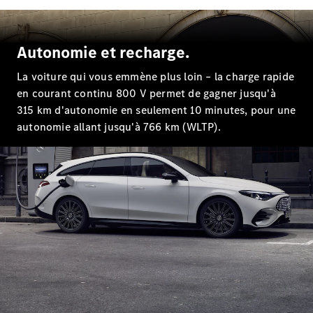
EQS
Électrique
Berline
Classe E
Autonomie et recharge.
Berline
Classe S
La voiture qui vous emmène plus loin – la charge rapide
Classe S
en courant continu 800 V permet de gagner jusqu'à
Limousine
315 km d'autonomie en seulement 10 minutes, pour une
Mercedes-
Maybach
autonomie allant jusqu'à 766 km (WLTP).
Classe S
Configurateur
Mercedes-
Benz Store
SUV