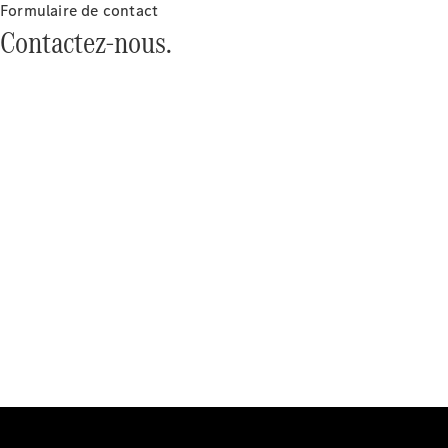
Luxembourg
Formulaire de contact
Contactez-nous.
Travailler
chez
Mercedes-
Benz
Nous
contacter