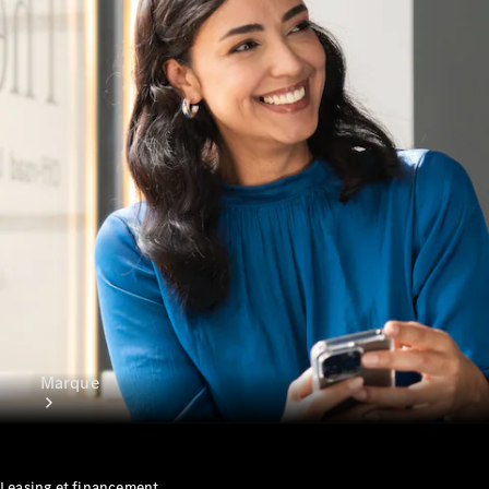
Applications
Mercedes-
Benz
Manuels
d'utilisation
Assistance
et contact
Marque
Leasing et financement