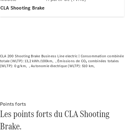
Modèles électriques
CLA Shooting Brake
Modèles Plug-in Hybrid
Berline
CLA 200 Shooting Brake Business Line electric |
Consommation combinée
totale (WLTP): 13,2 kWh/100km
Émissions de CO₂ combinées totales
(WLTP): 0 g/km
Autonomie électrique (WLTP): 510 km
Tous les
Berlines
CLA
Électrique
CLA
Classe C
Berline
Points forts
Classe
Les points forts du CLA Shooting
C
Électrique
Brake.
Berline
EQE
Électrique
Berline