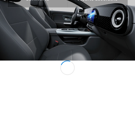
Tous les
Monospaces
EQV
Électrique
Classe V
Marco Polo
Configurateur
Mercedes-
Benz Store
Véhicules utilitaires
Configurateur
Mercedes-Benz Store