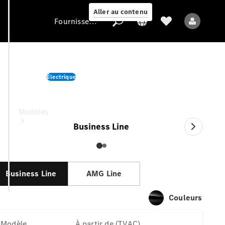
Aller au contenu
Fournisseur / Protection des données
CLA Shooting Brake
Électrique
Fournisseur /
Protection des
À partir de (TVAC)
données
Modèles
Business Line
Business Line
AMG Line
Tous les modèles
Couleurs
Nouveaux modèles
Modèle
À partir de (TVAC)