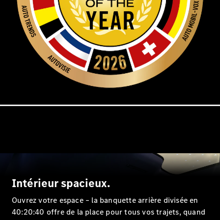
Break
Tous les
Breaks
CLA
Shooting
Électrique
Brake
CLA
Shooting
Brake
Classe C
Break
Intérieur spacieux.
Classe C
Break All-
Ouvrez votre espace – la banquette arrière divisée en
Terrain
40:20:40 offre de la place pour tous vos trajets, quand
Classe E