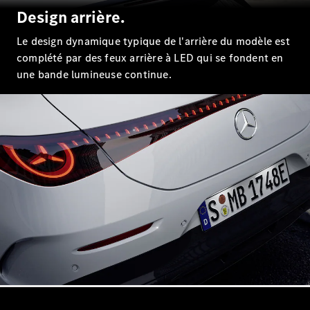
Design arrière.
Configurateur
Le design dynamique typique de l'arrière du modèle est
Mercedes-
complété par des feux arrière à LED qui se fondent en
Benz Store
Coupé
une bande lumineuse continue.
Tous les
Coupés
CLE Coupé
Mercedes-
AMG GT
Coupé
Mercedes-
AMG GT
Nouveau
Électrique
Coupé 4
Portes