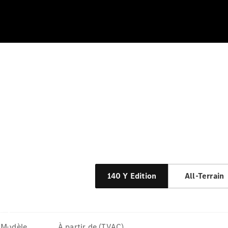
140 Y Edition
All-Terrain
Modèle
À partir de (TVAC)