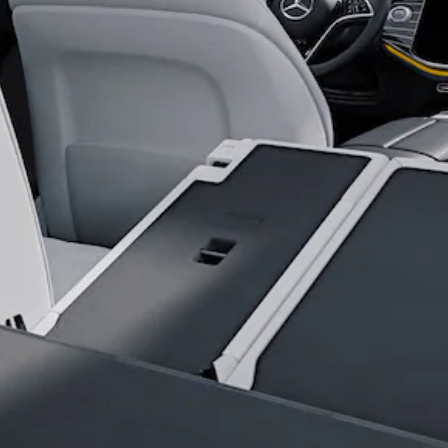
Tous les
SUVs
EQA
Électrique
EQE
Électrique
SUV
EQS
Électrique
SUV
Mercedes-
Maybach
Électrique
EQS SUV
GLA
GLA
Nouveau
GLA
Nouveau
Électrique
GLB
Électrique
GLB
GLC
Électrique
GLC
GLC Coupé
GLE
GLE
Nouveau
GLE Coupé