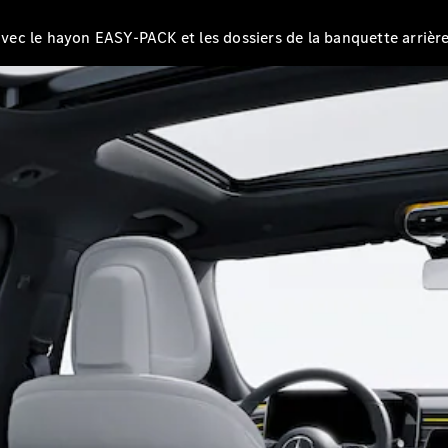
EQS
Électrique
Berline
 avec le hayon EASY-PACK et les dossiers de la banquette arriè
Classe E
Berline
Classe S
Classe S
Limousine
Mercedes-
Maybach
Classe S
Configurateur
Mercedes-
Benz Store
SUV