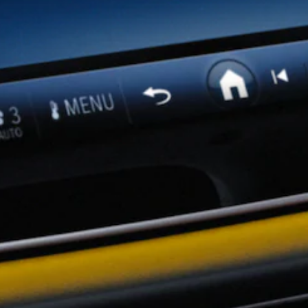
Configurateur
Mercedes-
Benz Store
Coupé
Tous les
Coupés
CLE Coupé
Mercedes-
AMG GT
Coupé
Mercedes-
AMG GT
Nouveau
Électrique
Coupé 4
Portes