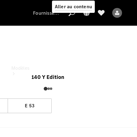
Aller au contenu
Fournisseur / Protection des données
Classe E Break
Fournisseur /
À partir de (TVAC)
Protection des
données
Modèles
140 Y Edition
E 53
Tous les modèles
Nouveaux modèles