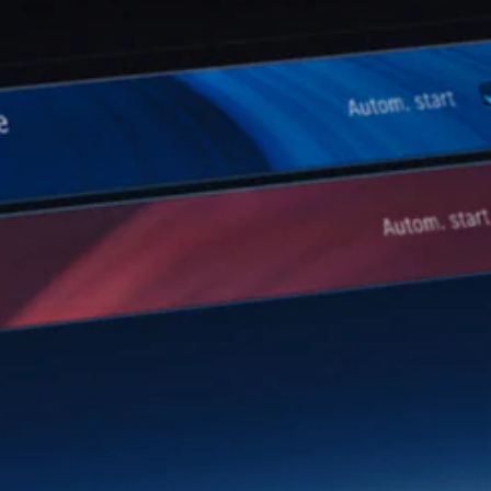
Break
Classe E
Break All-
Terrain
Configurateur
Mercedes-
Benz Store
Hatchback
Tous les
Hatchbacks
Classe A
Berline
compacte
Classe B