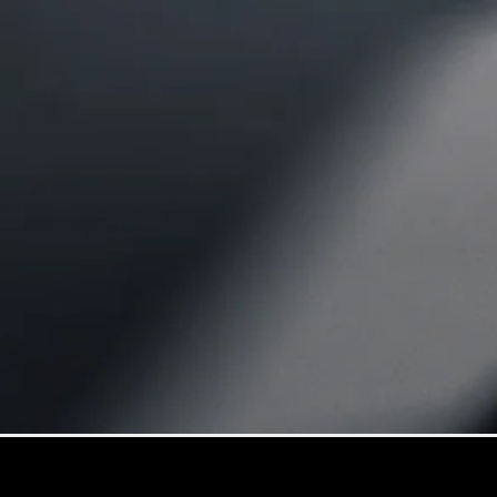
GLE
Nouveau
Coupé
GLS
GLS
Nouveau
Mercedes-
Maybach
GLS SUV
Mercedes-
Maybach
Nouveau
GLS SUV
Classe G
Véhicule
Électrique
tout-
terrain
Classe G
Véhicule
tout-terrain
Configurateur
Mercedes-
Benz Store