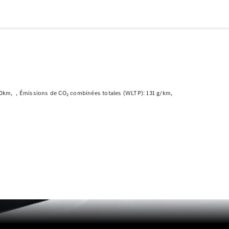
Modèles électriques
Modèles Plug-in Hybrid
Berline
00km
Émissions de CO₂ combinées totales (WLTP): 131 g/km
Tous les
Berlines
CLA
Électrique
CLA
Classe C
Berline
Classe
C
Électrique
Berline
EQE
Électrique
Berline