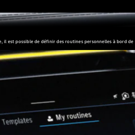
Break
il est possible de définir des routines personnelles à bord de 
Tous les
Breaks
CLA
Shooting
Électrique
Brake
CLA
Shooting
Brake
Classe C
Break
Classe C
Break All-
Terrain
Classe E