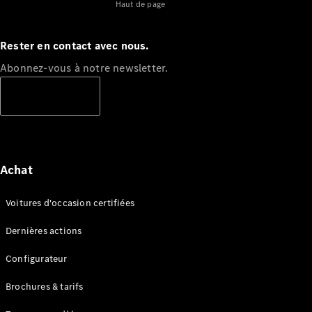
voitures
Haut de page
neuves
Trouver
Rester en contact avec nous.
un
véhicule
Abonnez-vous à notre newsletter.
d’occasion
S'abonner
Actions
Fleet &
Corporate
Sales
Achat
Configurateur
Voitures d'occasion certifiées
et prix
Brochures
Dernières actions
et tarifs
Réserver un
Configurateur
essai sur
route
Brochures & tarifs
Leasing &