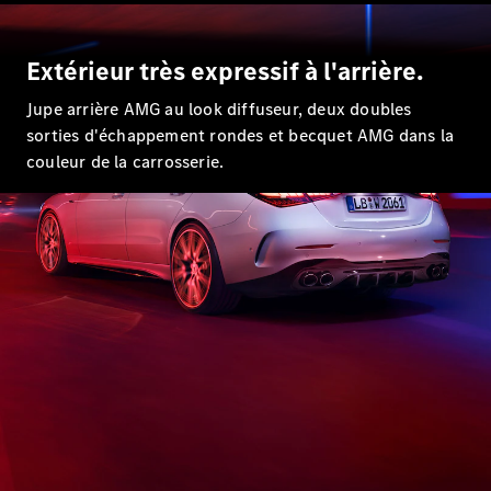
Tous les
SUVs
EQA
Électrique
Extérieur très expressif à l'arrière.
EQE
Électrique
SUV
Jupe arrière AMG au look diffuseur, deux doubles
EQS
Électrique
sorties d'échappement rondes et becquet AMG dans la
SUV
couleur de la carrosserie.
Mercedes-
Maybach
Électrique
EQS SUV
GLA
GLA
Nouveau
GLA
Nouveau
Électrique
GLB
Électrique
GLB
GLC
Électrique
GLC
GLC Coupé
GLE
GLE
Nouveau
GLE Coupé
GLE