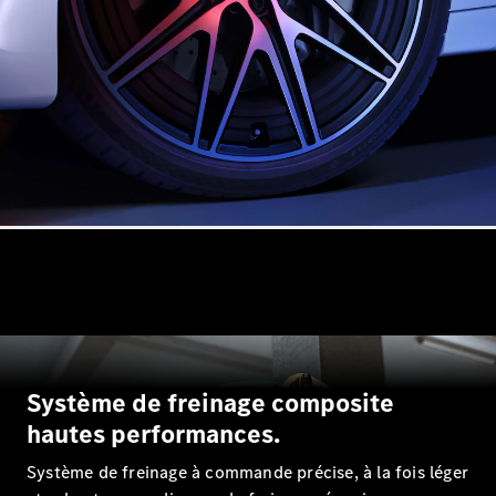
Classe E
Break All-
Terrain
Configurateur
Mercedes-
Benz Store
Hatchback
Tous les
Hatchbacks
Classe A
Système de freinage composite
Berline
hautes performances.
compacte
Classe B
Système de freinage à commande précise, à la fois léger