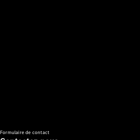
Tous les
Monospaces
EQV
Électrique
Classe V
Marco Polo
Configurateur
Mercedes-
Benz Store
Véhicules utilitaires
Configurateur
Mercedes-Benz Store
Formulaire de contact