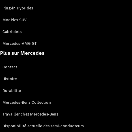
Solutions
Plug-in Hybrides
de charge
Modèles SUV
Prenez
votre
Cabriolets
rendez-
Mercedes-AMG GT
vous de
service
Plus sur Mercedes
Maintenance
et
Contact
réparation
Assistance
Histoire
en cas de
panne ou
Durabilité
d'accident
Mercedes-Benz Collection
Assurance
Travailler chez Mercedes-Benz
Applications
Disponibilité actuelle des semi-conducteurs
Mercedes-