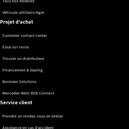
Financement
Tous nos modèles
Véhicule utilitaire léger
Extras
Projet d'achat
digitaux
Contrats de
service
Customer contact center
Pièces et
accessoires
Essai sur route
Trouver un distributeur
Financement & leasing
Business Solutions
Mercedes-Benz B2B Connect
Service client
Pneus et
roues
Accessoires
Prendre un rendez-vous en atelier
Mercedes-
Benz
Assistance en cas d'accident