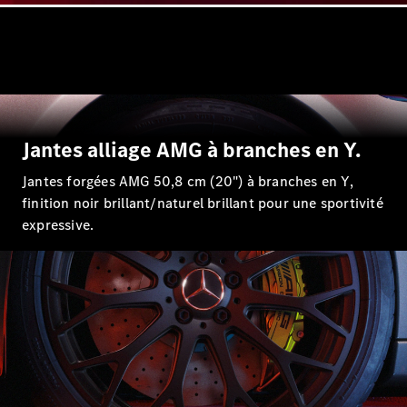
Nouveau
Coupé
GLS
GLS
Nouveau
Mercedes-
Maybach
GLS SUV
Mercedes-
Jantes alliage AMG à branches en Y.
Maybach
Nouveau
GLS SUV
Jantes forgées AMG 50,8 cm (20") à branches en Y,
Classe G
finition noir brillant/naturel brillant pour une sportivité
Véhicule
Électrique
expressive.
tout-
terrain
Classe G
Véhicule
tout-terrain
Configurateur
Mercedes-
Benz Store