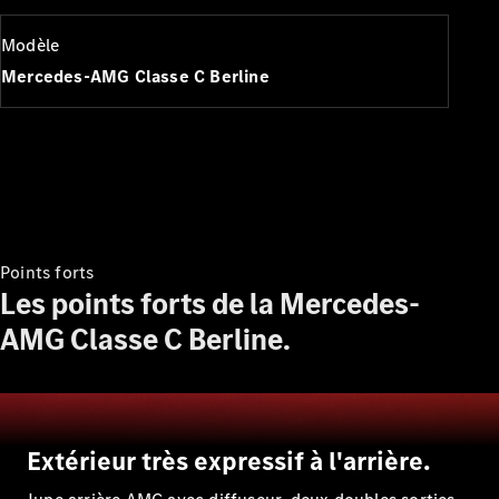
Modèles électriques
Modèles Plug-in Hybrid
Modèle
Mercedes-AMG Classe C Berline
Berline
Tous les
Berlines
Points forts
CLA
Les points forts de la Mercedes-
Électrique
CLA
AMG Classe C Berline.
Classe C
Berline
Classe
C
Électrique
Berline
Extérieur très expressif à l'arrière.
EQE
Électrique
Berline