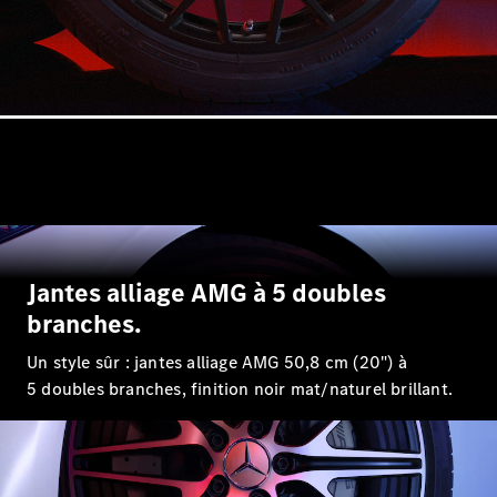
Break
Tous les
Breaks
CLA
Shooting
Électrique
Brake
CLA
Jantes alliage AMG à 5 doubles
Shooting
branches.
Brake
Classe C
Un style sûr : jantes alliage AMG 50,8 cm (20") à
Break
5 doubles branches, finition noir mat/naturel brillant.
Classe C
Break All-
Terrain
Classe E
Break