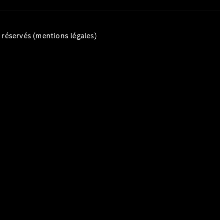
Break
Classe E
Break All-
Terrain
éservés (mentions légales)
Configurateur
Mercedes-
Benz Store
Hatchback
Tous les
Hatchbacks
Classe A
Berline
compacte
Classe B