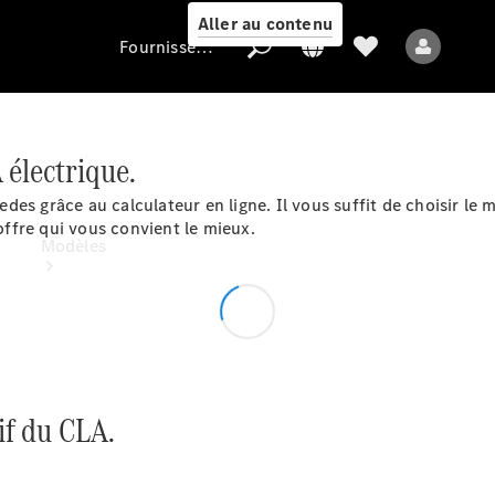
Aller au contenu
Fournisseur / Protection des données
 électrique.
Fournisseur /
Protection des
s grâce au calculateur en ligne. Il vous suffit de choisir le m
données
offre qui vous convient le mieux.
Modèles
rif du CLA.
Tous les modèles
Nouveaux modèles