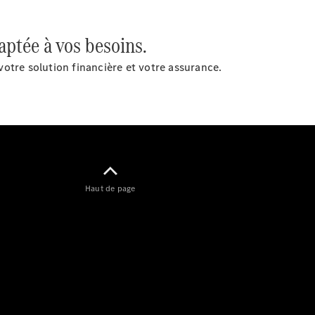
Modèles électriques
Modèles Plug-in Hybrid
aptée à vos besoins.
Berline
otre solution financière et votre assurance.
Tous les
Berlines
Haut de page
CLA
Électrique
CLA
Classe C
Berline
Classe
C
Électrique
Berline
EQE
Électrique
Berline