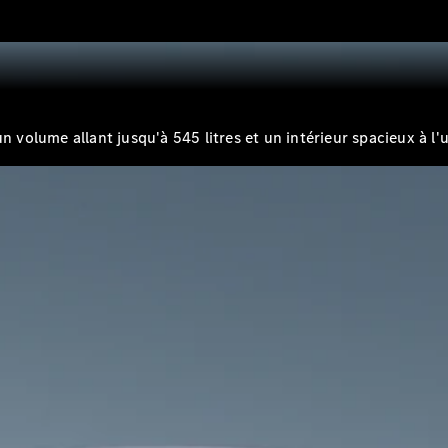
Break
olume allant jusqu'à 545 litres et un intérieur spacieux à l'u
Tous les
Breaks
CLA
Shooting
Électrique
Brake
CLA
Shooting
Brake
Classe C
Break
Classe C
Break All-
Terrain
Classe E