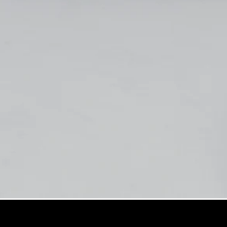
GLE
Nouveau
Coupé
GLS
GLS
Nouveau
Mercedes-
Maybach
GLS SUV
Mercedes-
Maybach
Nouveau
GLS SUV
Classe G
Véhicule
Électrique
tout-
terrain
Classe G
Véhicule
tout-terrain
Configurateur
Mercedes-
Benz Store