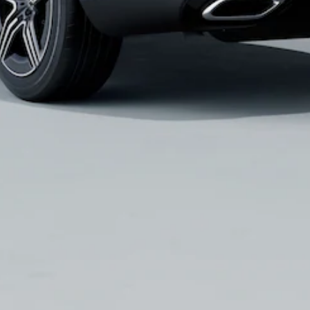
Configurateur
Mercedes-
Benz Store
Coupé
Tous les
Coupés
CLE Coupé
Mercedes-
AMG GT
Coupé
Mercedes-
AMG GT
Nouveau
Électrique
Coupé 4
Portes