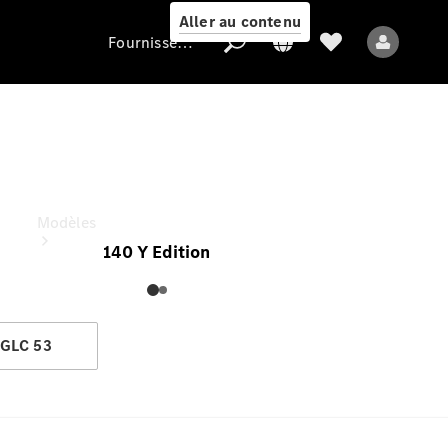
Aller au contenu
Fournisseur / Protection des données
GLC Coupé
Fournisseur /
À partir de (TVAC)
Protection des
données
Modèles
140 Y Edition
GLC 53
Tous les modèles
Nouveaux modèles