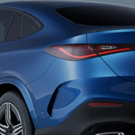
Break
Classe E
Break All-
Terrain
Configurateur
Mercedes-
Benz Store
Hatchback
Tous les
Hatchbacks
Classe A
Berline
compacte
Classe B