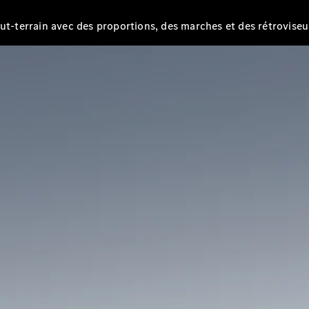
EQS
Électrique
Berline
out-terrain avec des proportions, des marches et des rétrovise
Classe E
Berline
Classe S
Classe S
Limousine
Mercedes-
Maybach
Classe S
Configurateur
Mercedes-
Benz Store
SUV