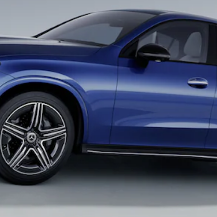
Tous les
SUVs
EQA
Électrique
EQE
Électrique
SUV
EQS
Électrique
SUV
Mercedes-
Maybach
Électrique
EQS SUV
GLA
GLA
Nouveau
GLA
Nouveau
Électrique
GLB
Électrique
GLB
GLC
Électrique
GLC
GLC Coupé
GLE
GLE
Nouveau
GLE Coupé