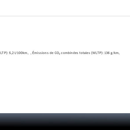
Modèles électriques
Modèles Plug-in Hybrid
Berline
TP): 5,2 l/100km
Émissions de CO₂ combinées totales (WLTP): 136 g/km
Tous les
Berlines
CLA
Électrique
CLA
Classe C
Berline
Classe
C
Électrique
Berline
EQE
Électrique
Berline