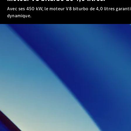
Avec ses 450 kW, le moteur V8 biturbo de 4,0 litres garant
dynamique.