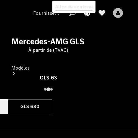
Aller au contenu
Fournisseur / Protection des données
Mercedes-AMG GLS
Fournisseur /
À partir de (TVAC)
Protection des
données
Modèles
GLS 63
GLS 680
Tous les modèles
Nouveaux modèles