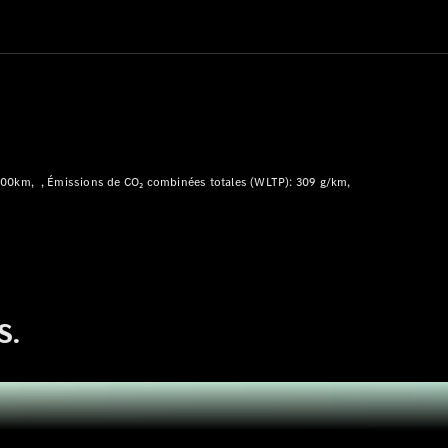
Modèles électriques
Modèles Plug-in Hybrid
Berline
/100km
Émissions de CO₂ combinées totales (WLTP): 309 g/km
Tous les
Berlines
CLA
Électrique
CLA
Classe C
S.
Berline
Classe
C
Électrique
Berline
EQE
Électrique
Berline