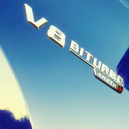
Tous les
SUVs
EQA
Électrique
EQE
Électrique
SUV
EQS
Électrique
SUV
Mercedes-
Maybach
Électrique
EQS SUV
GLA
GLA
Nouveau
GLA
Nouveau
Électrique
GLB
Électrique
GLB
GLC
Électrique
GLC
GLC Coupé
GLE
GLE
Nouveau
GLE Coupé
GLE