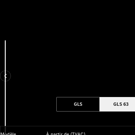
GLS
GLS 63
Modèle
À partir de (TVAC)