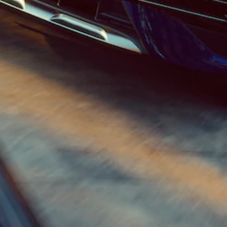
Configurateur
Mercedes-
Benz Store
Coupé
Tous les
Coupés
CLE Coupé
Mercedes-
AMG GT
Coupé
Mercedes-
AMG GT
Nouveau
Électrique
Coupé 4
Portes