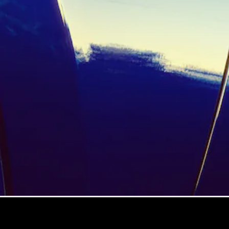
Nouveau
Coupé
GLS
GLS
Nouveau
Mercedes-
Maybach
GLS SUV
Mercedes-
Maybach
Nouveau
GLS SUV
Classe G
Véhicule
Électrique
tout-
terrain
Classe G
Véhicule
tout-terrain
Configurateur
Mercedes-
Benz Store