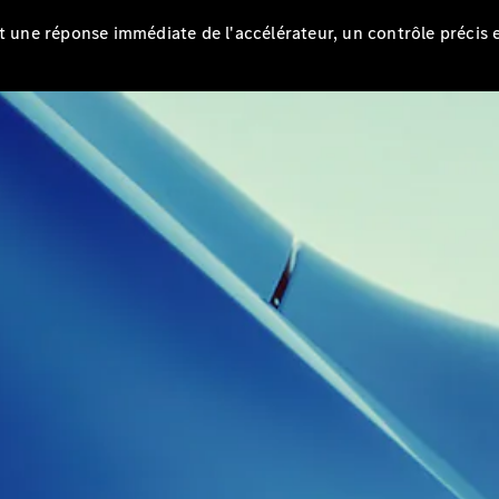
EQS
Électrique
Berline
it une réponse immédiate de l'accélérateur, un contrôle précis
Classe E
Berline
Classe S
Classe S
Limousine
Mercedes-
Maybach
Classe S
Configurateur
Mercedes-
Benz Store
SUV