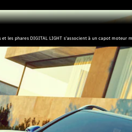
Break
es et les phares DIGITAL LIGHT s'associent à un capot moteur ma
Tous les
Breaks
CLA
Shooting
Électrique
Brake
CLA
Shooting
Brake
Classe C
Break
Classe C
Break All-
Terrain
Classe E
Break