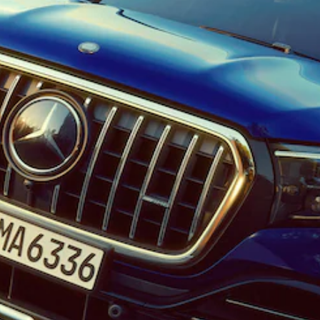
Classe E
Break All-
Terrain
Configurateur
Mercedes-
Benz Store
Hatchback
Tous les
Hatchbacks
Classe A
Berline
compacte
Classe B