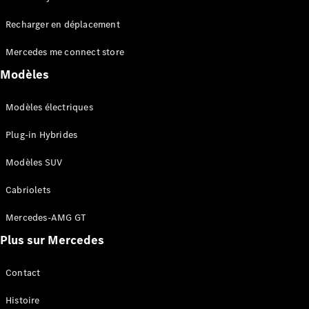
Tous les
Recharger en déplacement
SUVs
EQA
Électrique
Mercedes me connect store
EQE
Électrique
SUV
Modèles
EQS
Électrique
SUV
Modèles électriques
Mercedes-
Maybach
Électrique
Plug-in Hybrides
EQS SUV
GLA
Modèles SUV
GLA
Nouveau
GLA
Nouveau
Électrique
Cabriolets
GLB
Électrique
GLB
Mercedes-AMG GT
GLC
Électrique
Plus sur Mercedes
GLC
GLC Coupé
GLE
Contact
GLE
Nouveau
Histoire
GLE Coupé