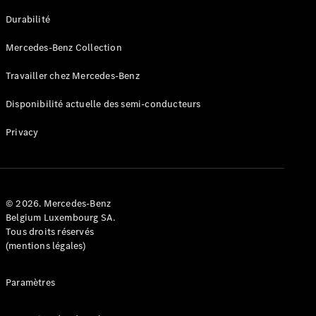
GLE
Nouveau
Durabilité
Coupé
GLS
Mercedes-Benz Collection
GLS
Nouveau
Mercedes-
Travailler chez Mercedes-Benz
Maybach
GLS SUV
Disponibilité actuelle des semi-conducteurs
Mercedes-
Maybach
Nouveau
Privacy
GLS SUV
Classe G
Véhicule
Électrique
tout-
terrain
© 2026. Mercedes-Benz
Classe G
Belgium Luxembourg SA.
Véhicule
Tous droits réservés
tout-terrain
(mentions légales)
Configurateur
Paramètres
Mercedes-
Benz Store