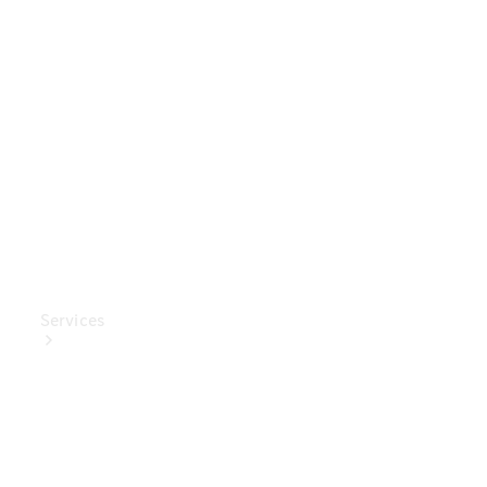
Mercedes-
Benz
Collection
Entretien
de voiture
Services