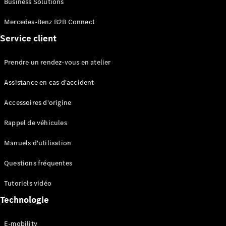
Business Solutions
EQS
Électrique
Berline
Mercedes-Benz B2B Connect
Classe E
Service client
Berline
Classe S
Classe S
Prendre un rendez-vous en atelier
Limousine
Mercedes-
Assistance en cas d'accident
Maybach
Classe S
Accessoires d'origine
Rappel de véhicules
Configurateur
Mercedes-
Manuels d'utilisation
Benz Store
SUV
Questions fréquentes
Tutoriels vidéo
Technologie
E-mobility