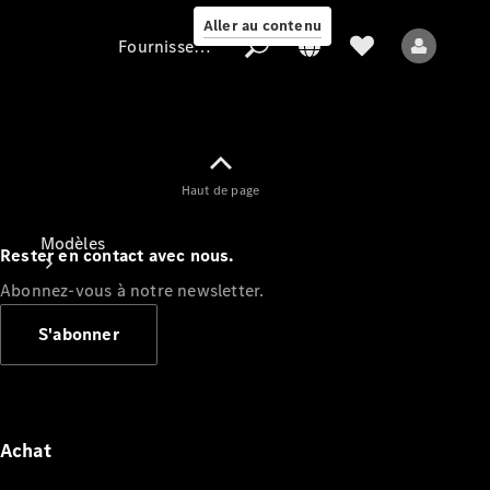
Aller au contenu
Fournisseur / Protection des données
Fournisseur /
Haut de page
Protection des
données
Modèles
Rester en contact avec nous.
Abonnez-vous à notre newsletter.
S'abonner
Tous les modèles
Nouveaux modèles
Achat