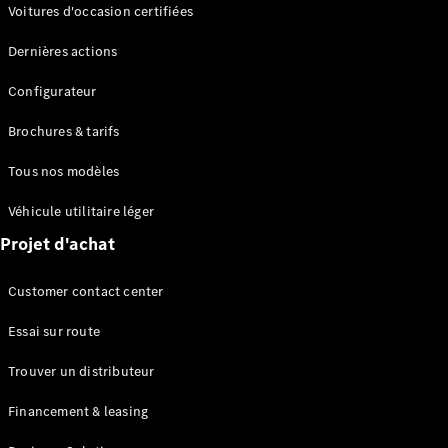
Modèles électriques
Voitures d'occasion certifiées
Modèles Plug-in Hybrid
Dernières actions
Berline
Configurateur
Brochures & tarifs
Tous nos modèles
Véhicule utilitaire léger
Tous les
Projet d'achat
Berlines
CLA
Électrique
Customer contact center
CLA
Classe C
Essai sur route
Berline
Classe
Trouver un distributeur
C
Électrique
Berline
Financement & leasing
EQE
Électrique
Berline