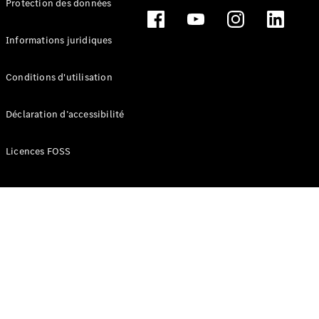
Protection des données
Break
Informations juridiques
Conditions d'utilisation
Tous les
Déclaration d’accessibilité
Breaks
CLA
Licences FOSS
Shooting
Électrique
Brake
CLA
Shooting
Brake
Classe C
Break
Classe C
Break All-
Terrain
Classe E