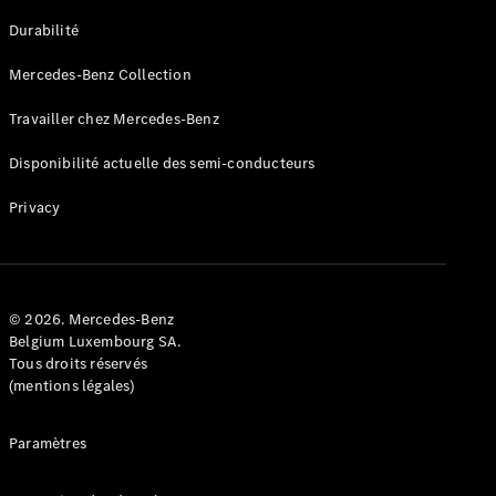
GLE
Nouveau
Durabilité
Coupé
GLS
Mercedes-Benz Collection
GLS
Nouveau
Mercedes-
Travailler chez Mercedes-Benz
Maybach
GLS SUV
Disponibilité actuelle des semi-conducteurs
Mercedes-
Maybach
Nouveau
Privacy
GLS SUV
Classe G
Véhicule
Électrique
tout-
terrain
© 2026. Mercedes-Benz
Classe G
Belgium Luxembourg SA.
Véhicule
Tous droits réservés
tout-terrain
(mentions légales)
Configurateur
Paramètres
Mercedes-
Benz Store