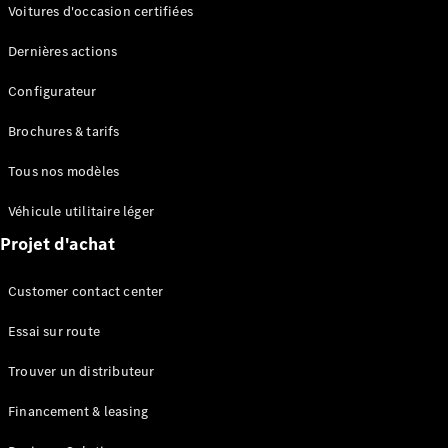
Modèles électriques
Voitures d'occasion certifiées
Modèles Plug-in Hybrid
Dernières actions
Berline
Configurateur
Brochures & tarifs
Tous nos modèles
Véhicule utilitaire léger
Tous les
Projet d'achat
Berlines
CLA
Électrique
Customer contact center
CLA
Classe C
Essai sur route
Berline
Classe
Trouver un distributeur
C
Électrique
Berline
Financement & leasing
EQE
Électrique
Berline