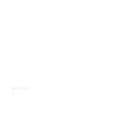
Mercedes-
Benz
Collection
Entretien
de voiture
Services