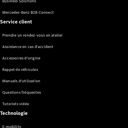
Business Solutions
EQS
Électrique
Berline
Mercedes-Benz B2B Connect
Classe E
Service client
Berline
Classe S
Classe S
Prendre un rendez-vous en atelier
Limousine
Mercedes-
Assistance en cas d'accident
Maybach
Classe S
Accessoires d'origine
Rappel de véhicules
Configurateur
Mercedes-
Manuels d'utilisation
Benz Store
SUV
Questions fréquentes
Tutoriels vidéo
Technologie
E-mobility