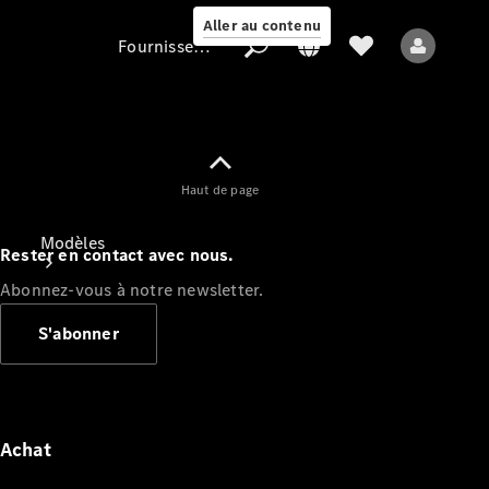
Aller au contenu
Fournisseur / Protection des données
Fournisseur /
Haut de page
Protection des
données
Modèles
Rester en contact avec nous.
Abonnez-vous à notre newsletter.
S'abonner
Tous les modèles
Nouveaux modèles
Achat