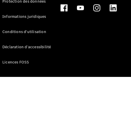
Protection des données
Break
Informations juridiques
Conditions d'utilisation
Tous les
Déclaration d’accessibilité
Breaks
CLA
Licences FOSS
Shooting
Électrique
Brake
CLA
Shooting
Brake
Classe C
Break
Classe C
Break All-
Terrain
Classe E