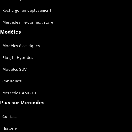
Tous les
Recharger en déplacement
SUVs
EQA
Électrique
Mercedes me connect store
EQE
Électrique
SUV
Modèles
EQS
Électrique
SUV
Modèles électriques
Mercedes-
Maybach
Électrique
Plug-in Hybrides
EQS SUV
GLA
Modèles SUV
GLA
Nouveau
GLA
Nouveau
Électrique
Cabriolets
GLB
Électrique
GLB
Mercedes-AMG GT
GLC
Électrique
Plus sur Mercedes
GLC
GLC Coupé
GLE
Contact
GLE
Nouveau
Histoire
GLE Coupé