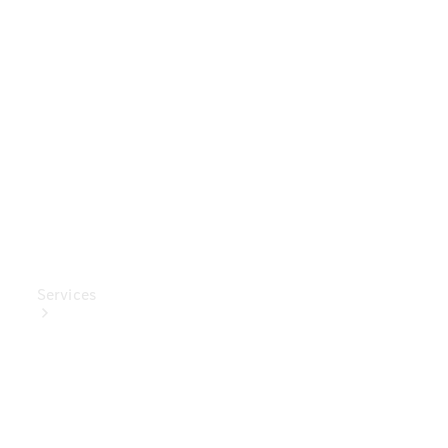
Mercedes-
Benz
Collection
Entretien
de voiture
Services