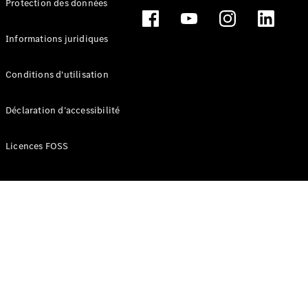
Protection des données
Break
Informations juridiques
Conditions d'utilisation
Tous les
Déclaration d’accessibilité
Breaks
CLA
Licences FOSS
Shooting
Électrique
Brake
CLA
Shooting
Brake
Classe C
Break
Classe C
Break All-
Terrain
Classe E