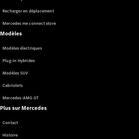
Tous les
Recharger en déplacement
SUVs
EQA
Électrique
Mercedes me connect store
EQE
Électrique
SUV
Modèles
EQS
Électrique
SUV
Modèles électriques
Mercedes-
Maybach
Électrique
Plug-in Hybrides
EQS SUV
GLA
Modèles SUV
GLA
Nouveau
GLA
Nouveau
Électrique
Cabriolets
GLB
Électrique
GLB
Mercedes-AMG GT
GLC
Électrique
Plus sur Mercedes
GLC
GLC Coupé
GLE
Contact
GLE
Nouveau
Histoire
GLE Coupé