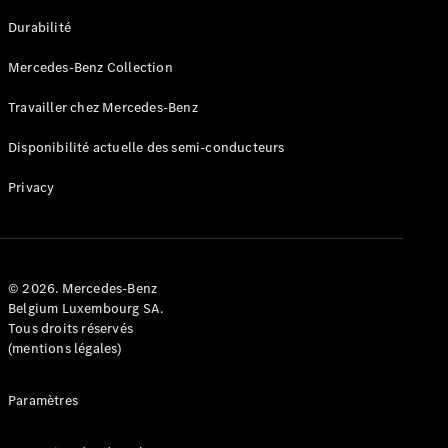
GLE
Nouveau
Durabilité
Coupé
GLS
Mercedes-Benz Collection
GLS
Nouveau
Mercedes-
Travailler chez Mercedes-Benz
Maybach
GLS SUV
Disponibilité actuelle des semi-conducteurs
Mercedes-
Maybach
Nouveau
Privacy
GLS SUV
Classe G
Véhicule
Électrique
tout-
terrain
© 2026. Mercedes-Benz
Classe G
Belgium Luxembourg SA.
Véhicule
Tous droits réservés
tout-terrain
(mentions légales)
Configurateur
Paramètres
Mercedes-
Benz Store