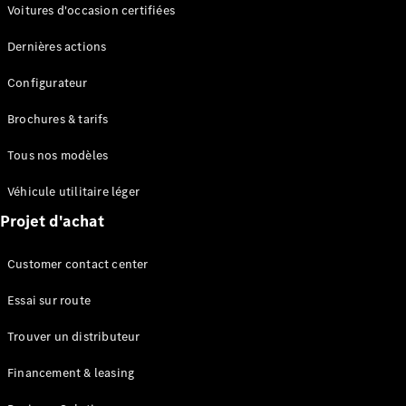
Modèles électriques
Voitures d'occasion certifiées
Modèles Plug-in Hybrid
Dernières actions
Berline
Configurateur
Brochures & tarifs
Tous nos modèles
Véhicule utilitaire léger
Tous les
Projet d'achat
Berlines
CLA
Électrique
Customer contact center
CLA
Classe C
Essai sur route
Berline
Classe
Trouver un distributeur
C
Électrique
Berline
Financement & leasing
EQE
Électrique
Berline