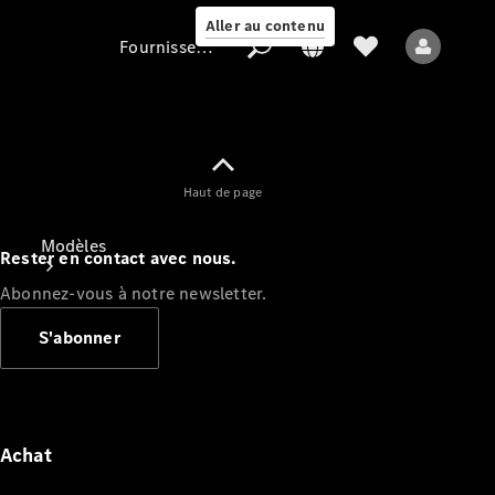
Aller au contenu
Fournisseur / Protection des données
Fournisseur /
Haut de page
Protection des
données
Modèles
Rester en contact avec nous.
Abonnez-vous à notre newsletter.
S'abonner
Tous les modèles
Nouveaux modèles
Achat