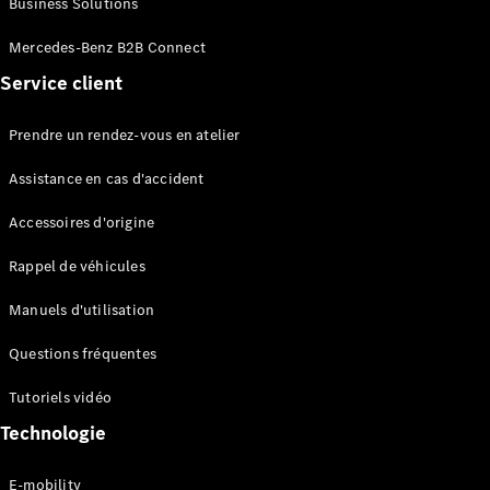
Business Solutions
EQS
Électrique
Berline
Mercedes-Benz B2B Connect
Classe E
Service client
Berline
Classe S
Classe S
Prendre un rendez-vous en atelier
Limousine
Mercedes-
Assistance en cas d'accident
Maybach
Classe S
Accessoires d'origine
Rappel de véhicules
Configurateur
Mercedes-
Manuels d'utilisation
Benz Store
SUV
Questions fréquentes
Tutoriels vidéo
Technologie
E-mobility