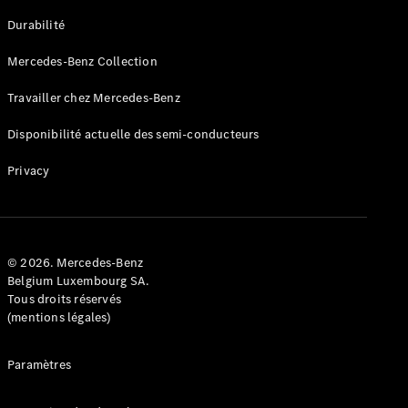
GLE
Nouveau
Durabilité
Coupé
GLS
Mercedes-Benz Collection
GLS
Nouveau
Mercedes-
Travailler chez Mercedes-Benz
Maybach
GLS SUV
Disponibilité actuelle des semi-conducteurs
Mercedes-
Maybach
Nouveau
Privacy
GLS SUV
Classe G
Véhicule
Électrique
tout-
terrain
© 2026. Mercedes-Benz
Classe G
Belgium Luxembourg SA.
Véhicule
Tous droits réservés
tout-terrain
(mentions légales)
Configurateur
Paramètres
Mercedes-
Benz Store