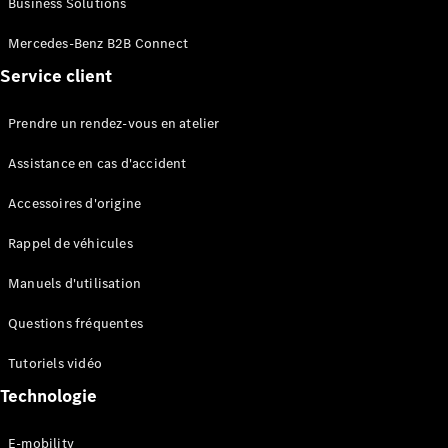
Business Solutions
EQS
Électrique
Berline
Mercedes-Benz B2B Connect
Classe E
Service client
Berline
Classe S
Classe S
Prendre un rendez-vous en atelier
Limousine
Mercedes-
Assistance en cas d'accident
Maybach
Classe S
Accessoires d'origine
Rappel de véhicules
Configurateur
Mercedes-
Manuels d'utilisation
Benz Store
SUV
Questions fréquentes
Tutoriels vidéo
Technologie
E-mobility