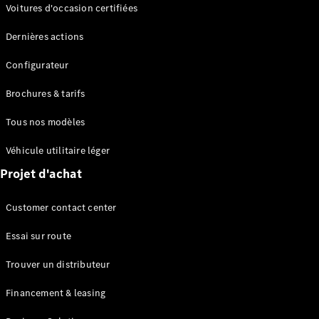
Modèles électriques
Voitures d'occasion certifiées
Modèles Plug-in Hybrid
Dernières actions
Berline
Configurateur
Brochures & tarifs
Tous nos modèles
Véhicule utilitaire léger
Tous les
Projet d'achat
Berlines
CLA
Électrique
Customer contact center
CLA
Classe C
Essai sur route
Berline
Classe
Trouver un distributeur
C
Électrique
Berline
Financement & leasing
EQE
Électrique
Berline