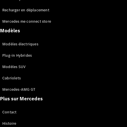
Tous les
Recharger en déplacement
SUVs
EQA
Électrique
Mercedes me connect store
EQE
Électrique
SUV
Modèles
EQS
Électrique
SUV
Modèles électriques
Mercedes-
Maybach
Électrique
Plug-in Hybrides
EQS SUV
GLA
Modèles SUV
GLA
Nouveau
GLA
Nouveau
Électrique
Cabriolets
GLB
Électrique
GLB
Mercedes-AMG GT
GLC
Électrique
Plus sur Mercedes
GLC
GLC Coupé
GLE
Contact
GLE
Nouveau
Histoire
GLE Coupé