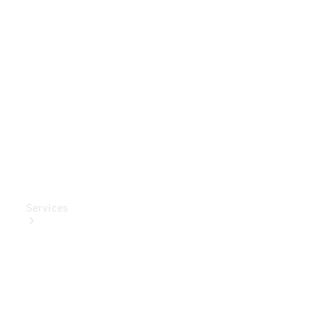
Mercedes-
Benz
Collection
Entretien
de voiture
Services