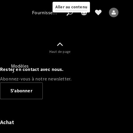
Aller au contenu
Fournisseur / Protection des données
Fournisseur /
Haut de page
Protection des
données
Modèles
Rester en contact avec nous.
Abonnez-vous à notre newsletter.
S'abonner
Tous les modèles
Nouveaux modèles
Achat