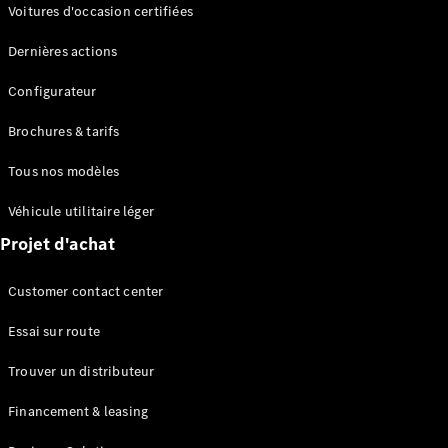
Modèles électriques
Voitures d'occasion certifiées
Modèles Plug-in Hybrid
Dernières actions
Berline
Configurateur
Brochures & tarifs
Tous nos modèles
Véhicule utilitaire léger
Tous les
Projet d'achat
Berlines
CLA
Électrique
Customer contact center
CLA
Classe C
Essai sur route
Berline
Classe
Trouver un distributeur
C
Électrique
Berline
Financement & leasing
EQE
Électrique
Berline