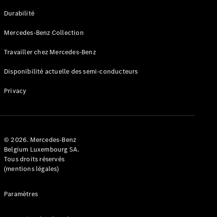
GLE
Nouveau
Durabilité
Coupé
GLS
Mercedes-Benz Collection
GLS
Nouveau
Mercedes-
Travailler chez Mercedes-Benz
Maybach
GLS SUV
Disponibilité actuelle des semi-conducteurs
Mercedes-
Maybach
Nouveau
Privacy
GLS SUV
Classe G
Véhicule
Électrique
tout-
terrain
© 2026. Mercedes-Benz
Classe G
Belgium Luxembourg SA.
Véhicule
Tous droits réservés
tout-terrain
(mentions légales)
Configurateur
Paramètres
Mercedes-
Benz Store