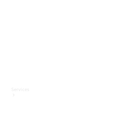
Mercedes-
Benz
Collection
Entretien
de voiture
Services