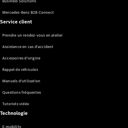
Business Solutions
EQS
Électrique
Berline
Mercedes-Benz B2B Connect
Classe E
Service client
Berline
Classe S
Classe S
Prendre un rendez-vous en atelier
Limousine
Mercedes-
Assistance en cas d'accident
Maybach
Classe S
Accessoires d'origine
Rappel de véhicules
Configurateur
Mercedes-
Manuels d'utilisation
Benz Store
SUV
Questions fréquentes
Tutoriels vidéo
Technologie
E-mobility