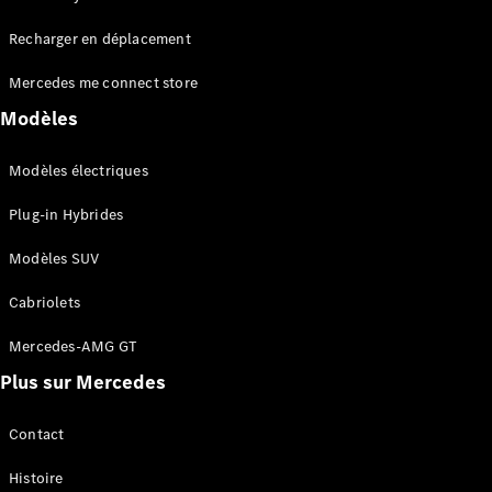
Tous les
Recharger en déplacement
SUVs
EQA
Électrique
Mercedes me connect store
EQE
Électrique
SUV
Modèles
EQS
Électrique
SUV
Modèles électriques
Mercedes-
Maybach
Électrique
Plug-in Hybrides
EQS SUV
GLA
Modèles SUV
GLA
Nouveau
GLA
Nouveau
Électrique
Cabriolets
GLB
Électrique
GLB
Mercedes-AMG GT
GLC
Électrique
Plus sur Mercedes
GLC
GLC Coupé
GLE
Contact
GLE
Nouveau
Histoire
GLE Coupé