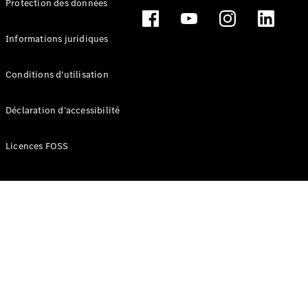
Protection des données
Break
Informations juridiques
Conditions d'utilisation
Tous les
Déclaration d’accessibilité
Breaks
CLA
Licences FOSS
Shooting
Électrique
Brake
CLA
Shooting
Brake
Classe C
Break
Classe C
Break All-
Terrain
Classe E