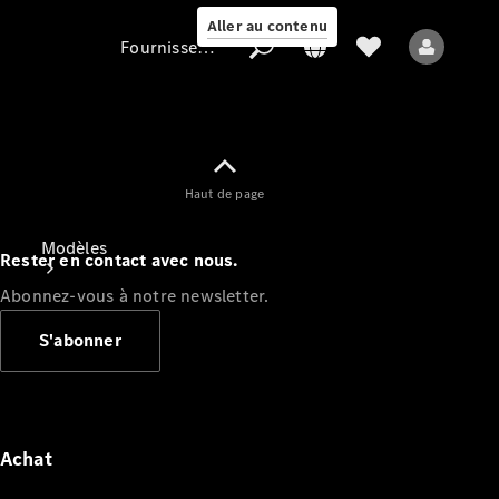
Aller au contenu
Fournisseur / Protection des données
Fournisseur /
Haut de page
Protection des
données
Modèles
Rester en contact avec nous.
Abonnez-vous à notre newsletter.
S'abonner
Tous les modèles
Nouveaux modèles
Achat