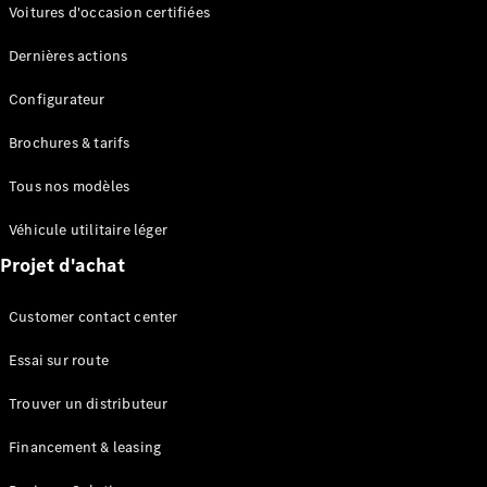
Modèles électriques
Voitures d'occasion certifiées
Modèles Plug-in Hybrid
Dernières actions
Berline
Configurateur
Brochures & tarifs
Tous nos modèles
Véhicule utilitaire léger
Tous les
Projet d'achat
Berlines
CLA
Électrique
Customer contact center
CLA
Classe C
Essai sur route
Berline
Classe
Trouver un distributeur
C
Électrique
Berline
Financement & leasing
EQE
Électrique
Berline