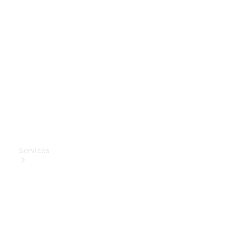
Mercedes-
Benz
Collection
Entretien
de voiture
Services