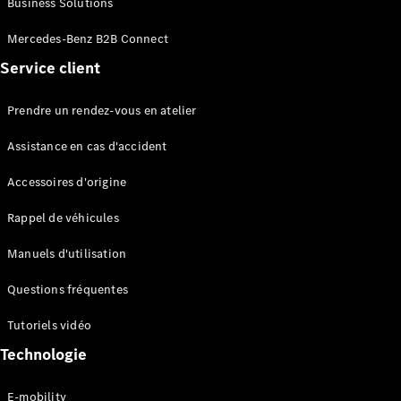
Business Solutions
EQS
Électrique
Berline
Mercedes-Benz B2B Connect
Classe E
Service client
Berline
Classe S
Classe S
Prendre un rendez-vous en atelier
Limousine
Mercedes-
Assistance en cas d'accident
Maybach
Classe S
Accessoires d'origine
Rappel de véhicules
Configurateur
Mercedes-
Manuels d'utilisation
Benz Store
SUV
Questions fréquentes
Tutoriels vidéo
Technologie
E-mobility