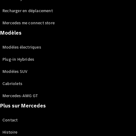
Tous les
Recharger en déplacement
SUVs
EQA
Électrique
Mercedes me connect store
EQE
Électrique
SUV
Modèles
EQS
Électrique
SUV
Modèles électriques
Mercedes-
Maybach
Électrique
Plug-in Hybrides
EQS SUV
GLA
Modèles SUV
GLA
Nouveau
GLA
Nouveau
Électrique
Cabriolets
GLB
Électrique
GLB
Mercedes-AMG GT
GLC
Électrique
Plus sur Mercedes
GLC
GLC Coupé
GLE
Contact
GLE
Nouveau
Histoire
GLE Coupé