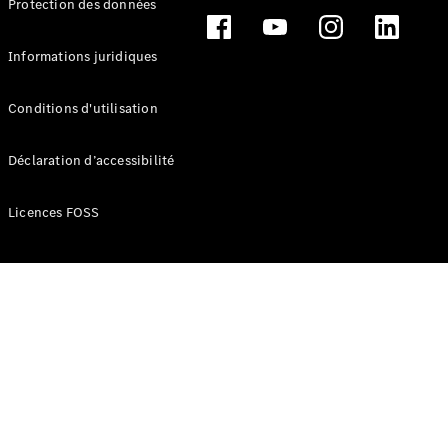
Protection des données
Break
Informations juridiques
Conditions d'utilisation
Tous les
Déclaration d’accessibilité
Breaks
CLA
Licences FOSS
Shooting
Électrique
Brake
CLA
Shooting
Brake
Classe C
Break
Classe C
Break All-
Terrain
Classe E