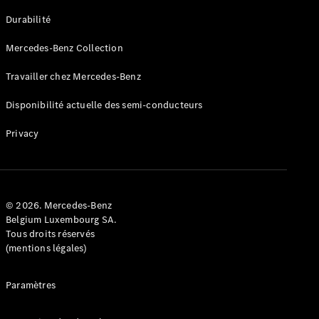
GLE
Nouveau
Durabilité
Coupé
GLS
Mercedes-Benz Collection
GLS
Nouveau
Mercedes-
Travailler chez Mercedes-Benz
Maybach
GLS SUV
Disponibilité actuelle des semi-conducteurs
Mercedes-
Maybach
Nouveau
Privacy
GLS SUV
Classe G
Véhicule
Électrique
tout-
terrain
© 2026. Mercedes-Benz
Classe G
Belgium Luxembourg SA.
Véhicule
Tous droits réservés
tout-terrain
(mentions légales)
Configurateur
Paramètres
Mercedes-
Benz Store