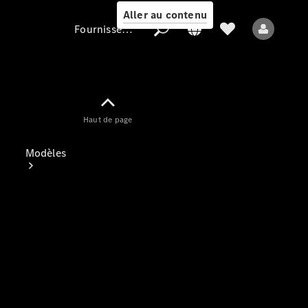
Aller au contenu
Fournisseur / Protection des données
Fournisseur /
Haut de page
Protection des
données
Modèles
Tous les modèles
Nouveaux modèles