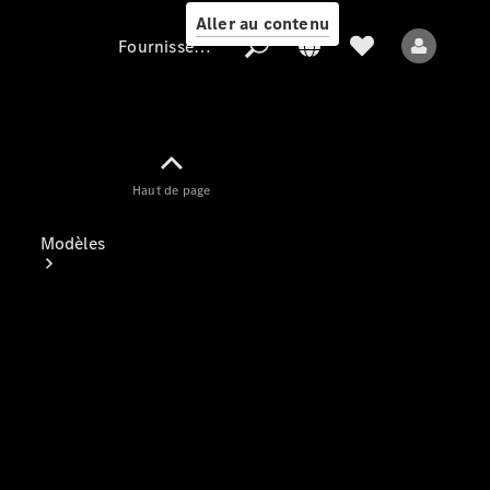
Aller au contenu
Fournisseur / Protection des données
Fournisseur /
Haut de page
Protection des
données
Modèles
Tous les modèles
Nouveaux modèles