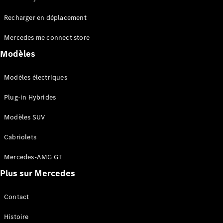
Tous les
Recharger en déplacement
SUVs
EQA
Électrique
Mercedes me connect store
EQE
Électrique
SUV
Modèles
EQS
Électrique
SUV
Modèles électriques
Mercedes-
Maybach
Électrique
Plug-in Hybrides
EQS SUV
GLA
Modèles SUV
GLA
Nouveau
GLA
Nouveau
Électrique
Cabriolets
GLB
Électrique
GLB
Mercedes-AMG GT
GLC
Électrique
Plus sur Mercedes
GLC
GLC Coupé
GLE
Contact
GLE
Nouveau
Histoire
GLE Coupé