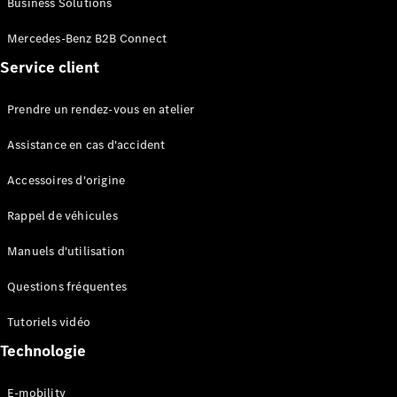
Business Solutions
EQS
Électrique
Berline
Mercedes-Benz B2B Connect
Classe E
Service client
Berline
Classe S
Classe S
Prendre un rendez-vous en atelier
Limousine
Mercedes-
Assistance en cas d'accident
Maybach
Classe S
Accessoires d'origine
Rappel de véhicules
Configurateur
Mercedes-
Manuels d'utilisation
Benz Store
SUV
Questions fréquentes
Tutoriels vidéo
Technologie
E-mobility