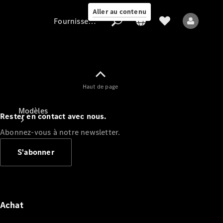
Aller au contenu
Fournisseur / Protection des données
Fournisseur /
Haut de page
Protection des
données
Modèles
Rester en contact avec nous.
Abonnez-vous à notre newsletter.
S'abonner
Tous les modèles
Nouveaux modèles
Achat