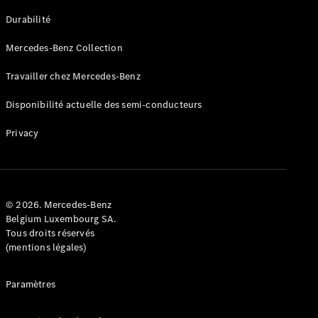
GLE
Nouveau
Durabilité
Coupé
GLS
Mercedes-Benz Collection
GLS
Nouveau
Mercedes-
Travailler chez Mercedes-Benz
Maybach
GLS SUV
Disponibilité actuelle des semi-conducteurs
Mercedes-
Maybach
Nouveau
Privacy
GLS SUV
Classe G
Véhicule
Électrique
tout-
terrain
© 2026. Mercedes-Benz
Classe G
Belgium Luxembourg SA.
Véhicule
Tous droits réservés
tout-terrain
(mentions légales)
Configurateur
Paramètres
Mercedes-
Benz Store