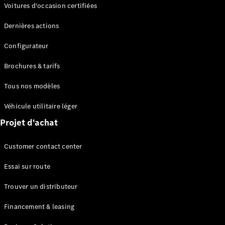
Modèles électriques
Voitures d'occasion certifiées
Modèles Plug-in Hybrid
Dernières actions
Berline
Configurateur
Brochures & tarifs
Tous nos modèles
Véhicule utilitaire léger
Tous les
Projet d'achat
Berlines
CLA
Électrique
Customer contact center
CLA
Classe C
Essai sur route
Berline
Classe
Trouver un distributeur
C
Électrique
Berline
Financement & leasing
EQE
Électrique
Berline