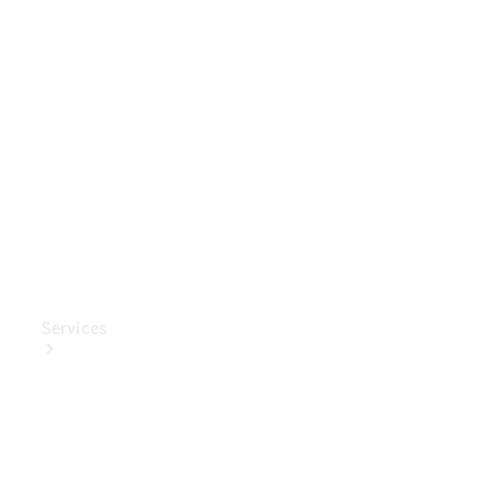
Mercedes-
Benz
Collection
Entretien
de voiture
Services