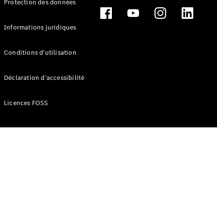
Protection des données
Break
Informations juridiques
Conditions d'utilisation
Tous les
Déclaration d’accessibilité
Breaks
CLA
Licences FOSS
Shooting
Électrique
Brake
CLA
Shooting
Brake
Classe C
Break
Classe C
Break All-
Terrain
Classe E