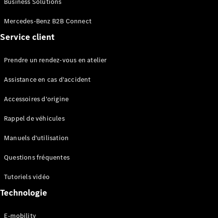
Business Solutions
EQS
Électrique
Berline
Mercedes-Benz B2B Connect
Classe E
Service client
Berline
Classe S
Classe S
Prendre un rendez-vous en atelier
Limousine
Mercedes-
Assistance en cas d'accident
Maybach
Classe S
Accessoires d'origine
Rappel de véhicules
Configurateur
Mercedes-
Manuels d'utilisation
Benz Store
SUV
Questions fréquentes
Tutoriels vidéo
Technologie
E-mobility