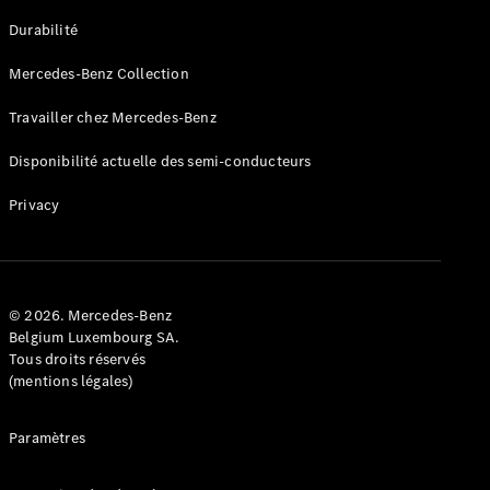
GLE
Nouveau
Durabilité
Coupé
GLS
Mercedes-Benz Collection
GLS
Nouveau
Mercedes-
Travailler chez Mercedes-Benz
Maybach
GLS SUV
Disponibilité actuelle des semi-conducteurs
Mercedes-
Maybach
Nouveau
Privacy
GLS SUV
Classe G
Véhicule
Électrique
tout-
terrain
© 2026. Mercedes-Benz
Classe G
Belgium Luxembourg SA.
Véhicule
Tous droits réservés
tout-terrain
(mentions légales)
Configurateur
Paramètres
Mercedes-
Benz Store