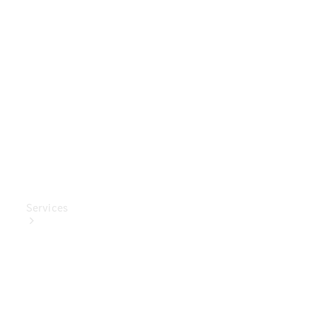
Mercedes-
Benz
Collection
Entretien
de voiture
Services