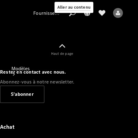
Aller au contenu
Fournisseur / Protection des données
Fournisseur /
Haut de page
Protection des
données
Modèles
Rester en contact avec nous.
Abonnez-vous à notre newsletter.
S'abonner
Tous les modèles
Nouveaux modèles
Achat