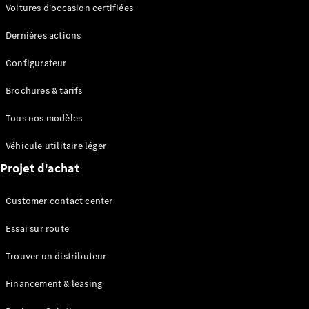
Modèles électriques
Voitures d'occasion certifiées
Modèles Plug-in Hybrid
Dernières actions
Berline
Configurateur
Brochures & tarifs
Tous nos modèles
Véhicule utilitaire léger
Tous les
Projet d'achat
Berlines
CLA
Électrique
Customer contact center
CLA
Classe C
Essai sur route
Berline
Classe
Trouver un distributeur
C
Électrique
Berline
Financement & leasing
EQE
Électrique
Berline