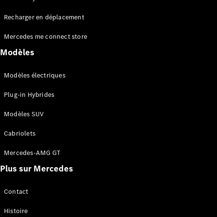
Tous les
Recharger en déplacement
SUVs
EQA
Électrique
Mercedes me connect store
EQE
Électrique
SUV
Modèles
EQS
Électrique
SUV
Modèles électriques
Mercedes-
Maybach
Électrique
Plug-in Hybrides
EQS SUV
GLA
Modèles SUV
GLA
Nouveau
GLA
Nouveau
Électrique
Cabriolets
GLB
Électrique
GLB
Mercedes-AMG GT
GLC
Électrique
Plus sur Mercedes
GLC
GLC Coupé
GLE
Contact
GLE
Nouveau
Histoire
GLE Coupé