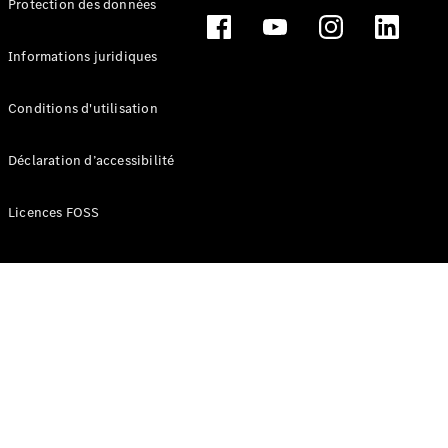
Protection des données
Break
Informations juridiques
Conditions d'utilisation
Tous les
Déclaration d’accessibilité
Breaks
CLA
Licences FOSS
Shooting
Électrique
Brake
CLA
Shooting
Brake
Classe C
Break
Classe C
Break All-
Terrain
Classe E