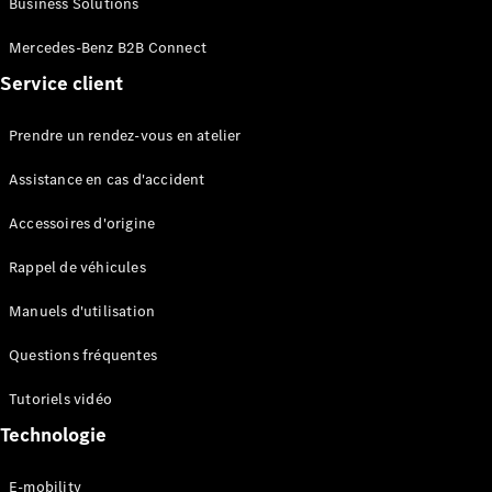
Business Solutions
EQS
Électrique
Berline
Mercedes-Benz B2B Connect
Classe E
Service client
Berline
Classe S
Classe S
Prendre un rendez-vous en atelier
Limousine
Mercedes-
Assistance en cas d'accident
Maybach
Classe S
Accessoires d'origine
Rappel de véhicules
Configurateur
Mercedes-
Manuels d'utilisation
Benz Store
SUV
Questions fréquentes
Tutoriels vidéo
Technologie
E-mobility