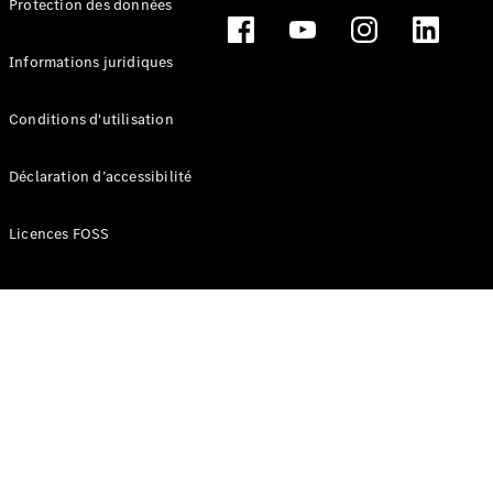
Protection des données
Break
Informations juridiques
Conditions d'utilisation
Tous les
Déclaration d’accessibilité
Breaks
CLA
Licences FOSS
Shooting
Électrique
Brake
CLA
Shooting
Brake
Classe C
Break
Classe C
Break All-
Terrain
Classe E