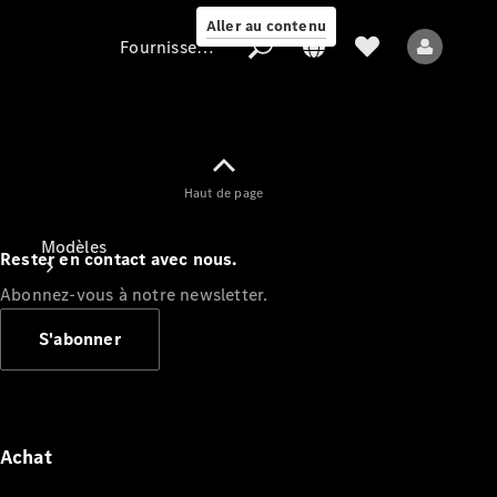
Aller au contenu
Fournisseur / Protection des données
Fournisseur /
Haut de page
Protection des
données
Modèles
Rester en contact avec nous.
Abonnez-vous à notre newsletter.
S'abonner
Tous les modèles
Nouveaux modèles
Achat