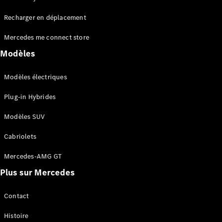
Tous les
Recharger en déplacement
SUVs
EQA
Électrique
Mercedes me connect store
EQE
Électrique
SUV
Modèles
EQS
Électrique
SUV
Modèles électriques
Mercedes-
Maybach
Électrique
Plug-in Hybrides
EQS SUV
GLA
Modèles SUV
GLA
Nouveau
GLA
Nouveau
Électrique
Cabriolets
GLB
Électrique
GLB
Mercedes-AMG GT
GLC
Électrique
Plus sur Mercedes
GLC
GLC Coupé
GLE
Contact
GLE
Nouveau
Histoire
GLE Coupé