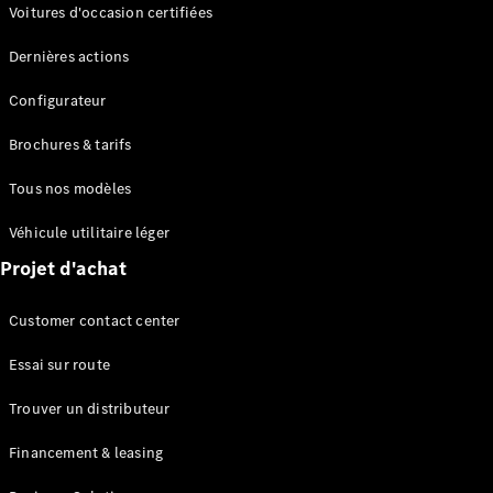
Modèles électriques
Voitures d'occasion certifiées
Modèles Plug-in Hybrid
Dernières actions
Berline
Configurateur
Brochures & tarifs
Tous nos modèles
Véhicule utilitaire léger
Tous les
Projet d'achat
Berlines
CLA
Électrique
Customer contact center
CLA
Classe C
Essai sur route
Berline
Classe
Trouver un distributeur
C
Électrique
Berline
Financement & leasing
EQE
Électrique
Berline