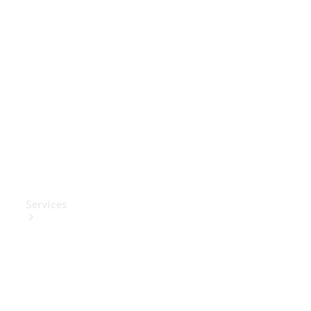
Mercedes-
Benz
Collection
Entretien
de voiture
Services