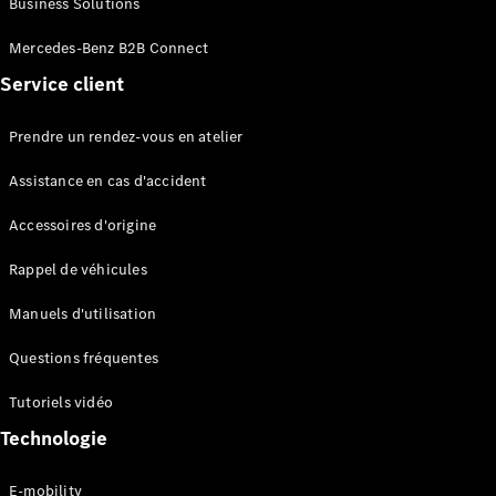
Business Solutions
EQS
Électrique
Berline
Mercedes-Benz B2B Connect
Classe E
Service client
Berline
Classe S
Classe S
Prendre un rendez-vous en atelier
Limousine
Mercedes-
Assistance en cas d'accident
Maybach
Classe S
Accessoires d'origine
Rappel de véhicules
Configurateur
Mercedes-
Manuels d'utilisation
Benz Store
SUV
Questions fréquentes
Tutoriels vidéo
Technologie
E-mobility