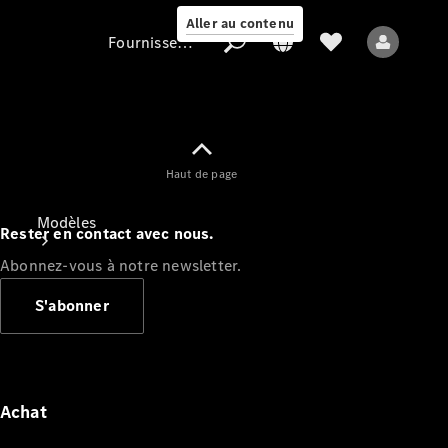
Aller au contenu
Fournisseur / Protection des données
Fournisseur /
Haut de page
Protection des
données
Modèles
Rester en contact avec nous.
Abonnez-vous à notre newsletter.
S'abonner
Tous les modèles
Nouveaux modèles
Achat