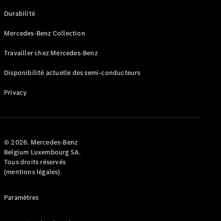
GLE
Nouveau
Durabilité
Coupé
GLS
Mercedes-Benz Collection
GLS
Nouveau
Mercedes-
Travailler chez Mercedes-Benz
Maybach
GLS SUV
Disponibilité actuelle des semi-conducteurs
Mercedes-
Maybach
Nouveau
Privacy
GLS SUV
Classe G
Véhicule
Électrique
tout-
terrain
© 2026. Mercedes-Benz
Classe G
Belgium Luxembourg SA.
Véhicule
Tous droits réservés
tout-terrain
(mentions légales)
Configurateur
Paramètres
Mercedes-
Benz Store