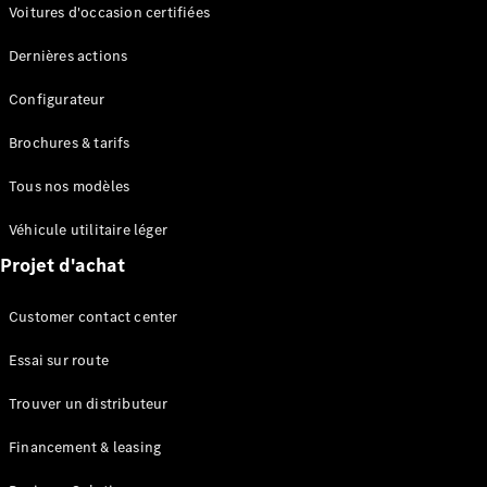
Modèles électriques
Voitures d'occasion certifiées
Modèles Plug-in Hybrid
Dernières actions
Berline
Configurateur
Brochures & tarifs
Tous nos modèles
Véhicule utilitaire léger
Tous les
Projet d'achat
Berlines
CLA
Électrique
Customer contact center
CLA
Classe C
Essai sur route
Berline
Classe
Trouver un distributeur
C
Électrique
Berline
Financement & leasing
EQE
Électrique
Berline