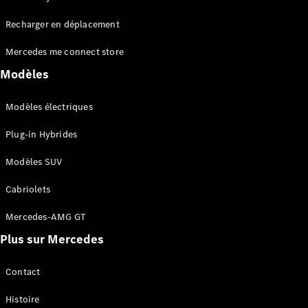
Tous les
Recharger en déplacement
SUVs
EQA
Électrique
Mercedes me connect store
EQE
Électrique
SUV
Modèles
EQS
Électrique
SUV
Modèles électriques
Mercedes-
Maybach
Électrique
Plug-in Hybrides
EQS SUV
GLA
Modèles SUV
GLA
Nouveau
GLA
Nouveau
Électrique
Cabriolets
GLB
Électrique
GLB
Mercedes-AMG GT
GLC
Électrique
Plus sur Mercedes
GLC
GLC Coupé
GLE
Contact
GLE
Nouveau
Histoire
GLE Coupé