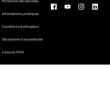
Protection des données
Break
Informations juridiques
Conditions d'utilisation
Tous les
Déclaration d’accessibilité
Breaks
CLA
Licences FOSS
Shooting
Électrique
Brake
CLA
Shooting
Brake
Classe C
Break
Classe C
Break All-
Terrain
Classe E