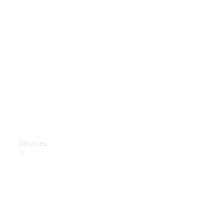
Mercedes-
Benz
Collection
Entretien
de voiture
Services