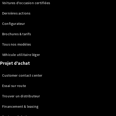
Modèles électriques
Voitures d'occasion certifiées
Modèles Plug-in Hybrid
Dernières actions
Berline
Configurateur
Brochures & tarifs
Tous nos modèles
Véhicule utilitaire léger
Tous les
Projet d'achat
Berlines
CLA
Électrique
Customer contact center
CLA
Classe C
Essai sur route
Berline
Classe
Trouver un distributeur
C
Électrique
Berline
Financement & leasing
EQE
Électrique
Berline