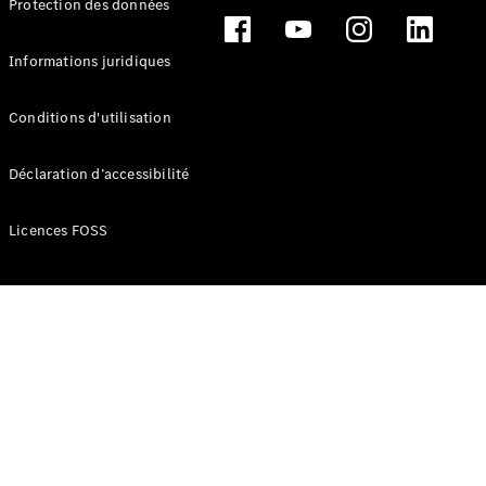
Protection des données
Break
Informations juridiques
Conditions d'utilisation
Tous les
Déclaration d’accessibilité
Breaks
CLA
Licences FOSS
Shooting
Électrique
Brake
CLA
Shooting
Brake
Classe C
Break
Classe C
Break All-
Terrain
Classe E