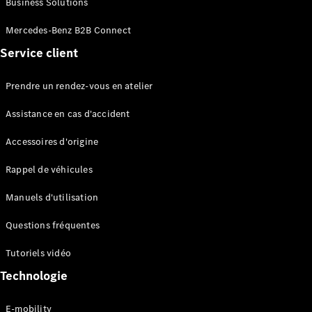
Business Solutions
EQS
Électrique
Berline
Mercedes-Benz B2B Connect
Classe E
Service client
Berline
Classe S
Classe S
Prendre un rendez-vous en atelier
Limousine
Mercedes-
Assistance en cas d'accident
Maybach
Classe S
Accessoires d'origine
Rappel de véhicules
Configurateur
Mercedes-
Manuels d'utilisation
Benz Store
SUV
Questions fréquentes
Tutoriels vidéo
Technologie
E-mobility