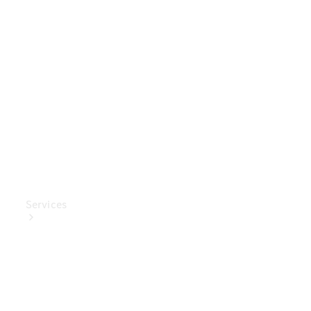
Mercedes-
Benz
Collection
Entretien
de voiture
Services