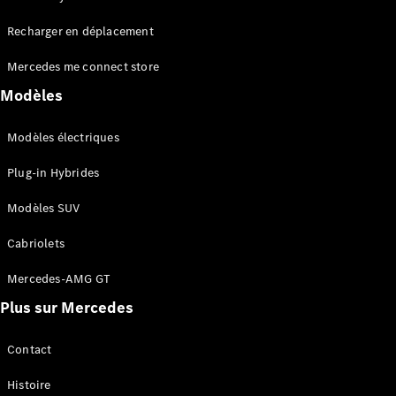
Tous les
Recharger en déplacement
SUVs
EQA
Électrique
Mercedes me connect store
EQE
Électrique
SUV
Modèles
EQS
Électrique
SUV
Modèles électriques
Mercedes-
Maybach
Électrique
Plug-in Hybrides
EQS SUV
GLA
Modèles SUV
GLA
Nouveau
GLA
Nouveau
Électrique
Cabriolets
GLB
Électrique
GLB
Mercedes-AMG GT
GLC
Électrique
Plus sur Mercedes
GLC
GLC Coupé
GLE
Contact
GLE
Nouveau
Histoire
GLE Coupé