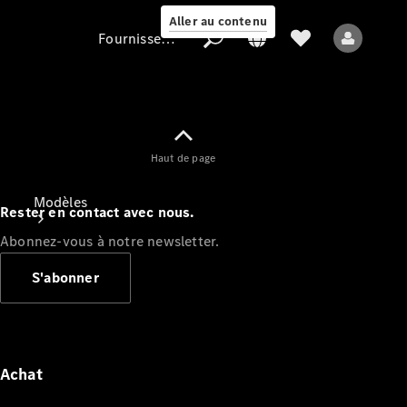
Aller au contenu
Fournisseur / Protection des données
Fournisseur /
Haut de page
Protection des
données
Modèles
Rester en contact avec nous.
Abonnez-vous à notre newsletter.
S'abonner
Tous les modèles
Nouveaux modèles
Achat