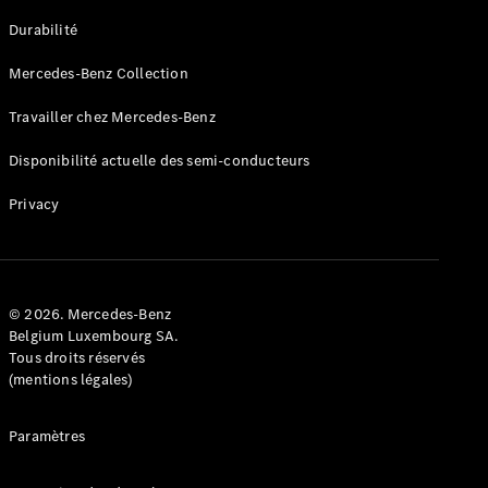
GLE
Nouveau
Durabilité
Coupé
GLS
Mercedes-Benz Collection
GLS
Nouveau
Mercedes-
Travailler chez Mercedes-Benz
Maybach
GLS SUV
Disponibilité actuelle des semi-conducteurs
Mercedes-
Maybach
Nouveau
Privacy
GLS SUV
Classe G
Véhicule
Électrique
tout-
terrain
© 2026. Mercedes-Benz
Classe G
Belgium Luxembourg SA.
Véhicule
Tous droits réservés
tout-terrain
(mentions légales)
Configurateur
Paramètres
Mercedes-
Benz Store