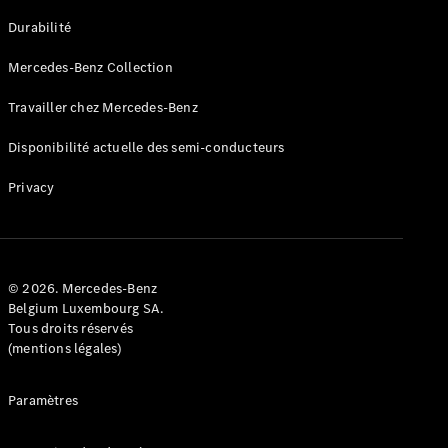
GLE
Nouveau
Durabilité
Coupé
GLS
Mercedes-Benz Collection
GLS
Nouveau
Mercedes-
Travailler chez Mercedes-Benz
Maybach
GLS SUV
Disponibilité actuelle des semi-conducteurs
Mercedes-
Maybach
Nouveau
Privacy
GLS SUV
Classe G
Véhicule
Électrique
tout-
terrain
© 2026. Mercedes-Benz
Classe G
Belgium Luxembourg SA.
Véhicule
Tous droits réservés
tout-terrain
(mentions légales)
Configurateur
Paramètres
Mercedes-
Benz Store