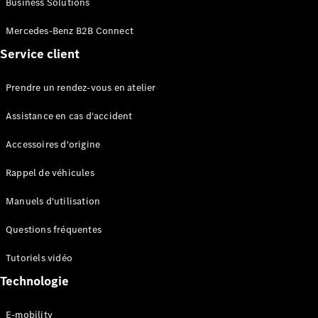
Business Solutions
EQS
Électrique
Berline
Mercedes-Benz B2B Connect
Classe E
Service client
Berline
Classe S
Classe S
Prendre un rendez-vous en atelier
Limousine
Mercedes-
Assistance en cas d'accident
Maybach
Classe S
Accessoires d'origine
Rappel de véhicules
Configurateur
Mercedes-
Manuels d'utilisation
Benz Store
SUV
Questions fréquentes
Tutoriels vidéo
Technologie
E-mobility