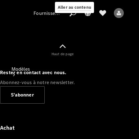
Aller au contenu
Fournisseur / Protection des données
Fournisseur /
Haut de page
Protection des
données
Modèles
Rester en contact avec nous.
Abonnez-vous à notre newsletter.
S'abonner
Tous les modèles
Nouveaux modèles
Achat