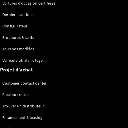
Modèles électriques
Voitures d'occasion certifiées
Modèles Plug-in Hybrid
Dernières actions
Berline
Configurateur
Brochures & tarifs
Tous nos modèles
Véhicule utilitaire léger
Tous les
Projet d'achat
Berlines
CLA
Électrique
Customer contact center
CLA
Classe C
Essai sur route
Berline
Classe
Trouver un distributeur
C
Électrique
Berline
Financement & leasing
EQE
Électrique
Berline