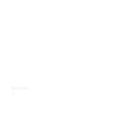
Mercedes-
Benz
Collection
Entretien
de voiture
Services