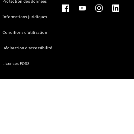
Protection des données
Break
Informations juridiques
Conditions d'utilisation
Tous les
Déclaration d’accessibilité
Breaks
CLA
Licences FOSS
Shooting
Électrique
Brake
CLA
Shooting
Brake
Classe C
Break
Classe C
Break All-
Terrain
Classe E