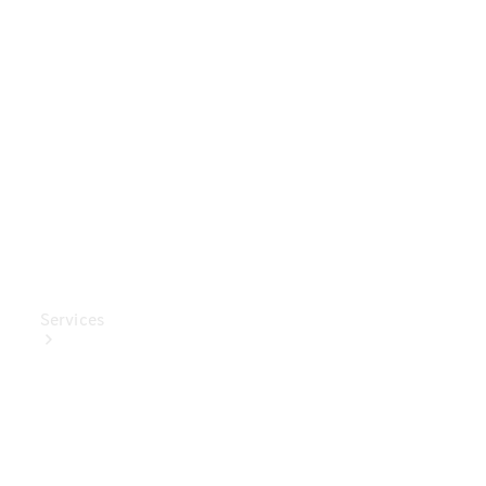
Mercedes-
Benz
Collection
Entretien
de voiture
Services