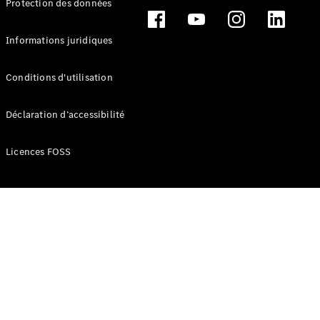
Protection des données
Break
Informations juridiques
Conditions d'utilisation
Tous les
Déclaration d’accessibilité
Breaks
CLA
Licences FOSS
Shooting
Électrique
Brake
CLA
Shooting
Brake
Classe C
Break
Classe C
Break All-
Terrain
Classe E