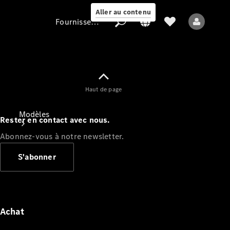
Aller au contenu
Fournisseur / Protection des données
Fournisseur /
Haut de page
Protection des
données
Modèles
Rester en contact avec nous.
Abonnez-vous à notre newsletter.
S'abonner
Tous les modèles
Nouveaux modèles
Achat