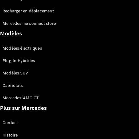
Tous les
Recharger en déplacement
SUVs
EQA
Électrique
Mercedes me connect store
EQE
Électrique
SUV
Modèles
EQS
Électrique
SUV
Modèles électriques
Mercedes-
Maybach
Électrique
Plug-in Hybrides
EQS SUV
GLA
Modèles SUV
GLA
Nouveau
GLA
Nouveau
Électrique
Cabriolets
GLB
Électrique
GLB
Mercedes-AMG GT
GLC
Électrique
Plus sur Mercedes
GLC
GLC Coupé
GLE
Contact
GLE
Nouveau
Histoire
GLE Coupé