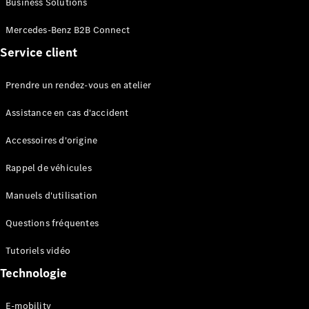
Business Solutions
EQS
Électrique
Berline
Mercedes-Benz B2B Connect
Classe E
Service client
Berline
Classe S
Classe S
Prendre un rendez-vous en atelier
Limousine
Mercedes-
Assistance en cas d'accident
Maybach
Classe S
Accessoires d'origine
Rappel de véhicules
Configurateur
Mercedes-
Manuels d'utilisation
Benz Store
SUV
Questions fréquentes
Tutoriels vidéo
Technologie
E-mobility