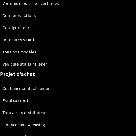
Modèles électriques
Voitures d'occasion certifiées
Modèles Plug-in Hybrid
Dernières actions
Berline
Configurateur
Brochures & tarifs
Tous nos modèles
Véhicule utilitaire léger
Tous les
Projet d'achat
Berlines
CLA
Électrique
Customer contact center
CLA
Classe C
Essai sur route
Berline
Classe
Trouver un distributeur
C
Électrique
Berline
Financement & leasing
EQE
Électrique
Berline