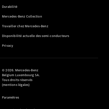
GLE
Nouveau
Durabilité
Coupé
GLS
Mercedes-Benz Collection
GLS
Nouveau
Mercedes-
Travailler chez Mercedes-Benz
Maybach
GLS SUV
Disponibilité actuelle des semi-conducteurs
Mercedes-
Maybach
Nouveau
Privacy
GLS SUV
Classe G
Véhicule
Électrique
tout-
terrain
© 2026. Mercedes-Benz
Classe G
Belgium Luxembourg SA.
Véhicule
Tous droits réservés
tout-terrain
(mentions légales)
Configurateur
Paramètres
Mercedes-
Benz Store