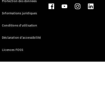
Protection des données
Break
Informations juridiques
Conditions d'utilisation
Tous les
Déclaration d’accessibilité
Breaks
CLA
Licences FOSS
Shooting
Électrique
Brake
CLA
Shooting
Brake
Classe C
Break
Classe C
Break All-
Terrain
Classe E