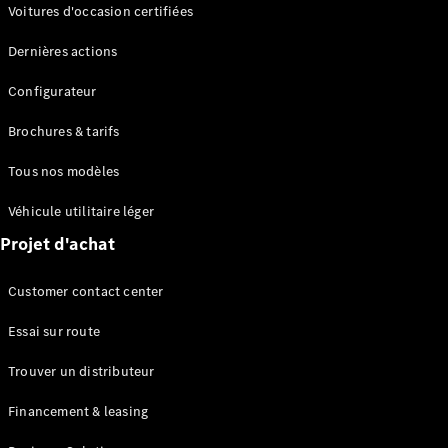
Modèles électriques
Voitures d'occasion certifiées
Modèles Plug-in Hybrid
Dernières actions
Berline
Configurateur
Brochures & tarifs
Tous nos modèles
Véhicule utilitaire léger
Tous les
Projet d'achat
Berlines
CLA
Électrique
Customer contact center
CLA
Classe C
Essai sur route
Berline
Classe
Trouver un distributeur
C
Électrique
Berline
Financement & leasing
EQE
Électrique
Berline