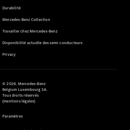
GLE
Nouveau
Durabilité
Coupé
GLS
Mercedes-Benz Collection
GLS
Nouveau
Mercedes-
Travailler chez Mercedes-Benz
Maybach
GLS SUV
Disponibilité actuelle des semi-conducteurs
Mercedes-
Maybach
Nouveau
Privacy
GLS SUV
Classe G
Véhicule
Électrique
tout-
terrain
© 2026. Mercedes-Benz
Classe G
Belgium Luxembourg SA.
Véhicule
Tous droits réservés
tout-terrain
(mentions légales)
Configurateur
Paramètres
Mercedes-
Benz Store