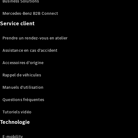
Business Solutions
EQS
Électrique
Berline
Mercedes-Benz B2B Connect
Classe E
Service client
Berline
Classe S
Classe S
Prendre un rendez-vous en atelier
Limousine
Mercedes-
Assistance en cas d'accident
Maybach
Classe S
Accessoires d'origine
Rappel de véhicules
Configurateur
Mercedes-
Manuels d'utilisation
Benz Store
SUV
Questions fréquentes
Tutoriels vidéo
Technologie
E-mobility