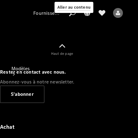
Aller au contenu
Fournisseur / Protection des données
Fournisseur /
Haut de page
Protection des
données
Modèles
Rester en contact avec nous.
Abonnez-vous à notre newsletter.
S'abonner
Tous les modèles
Nouveaux modèles
Achat