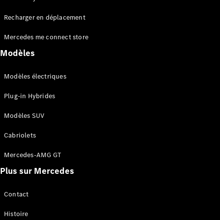
Tous les
Recharger en déplacement
SUVs
EQA
Électrique
Mercedes me connect store
EQE
Électrique
SUV
Modèles
EQS
Électrique
SUV
Modèles électriques
Mercedes-
Maybach
Électrique
Plug-in Hybrides
EQS SUV
GLA
Modèles SUV
GLA
Nouveau
GLA
Nouveau
Électrique
Cabriolets
GLB
Électrique
GLB
Mercedes-AMG GT
GLC
Électrique
Plus sur Mercedes
GLC
GLC Coupé
GLE
Contact
GLE
Nouveau
Histoire
GLE Coupé