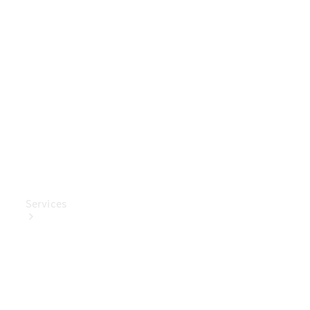
Mercedes-
Benz
Collection
Entretien
de voiture
Services