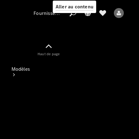
Aller au contenu
Fournisseur / Protection des données
Fournisseur /
Haut de page
Protection des
données
Modèles
Tous les modèles
Nouveaux modèles