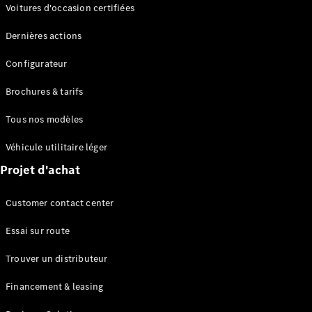
Modèles électriques
Voitures d'occasion certifiées
Modèles Plug-in Hybrid
Dernières actions
Berline
Configurateur
Brochures & tarifs
Tous nos modèles
Véhicule utilitaire léger
Tous les
Projet d'achat
Berlines
CLA
Électrique
Customer contact center
CLA
Classe C
Essai sur route
Berline
Classe
Trouver un distributeur
C
Électrique
Berline
Financement & leasing
EQE
Électrique
Berline