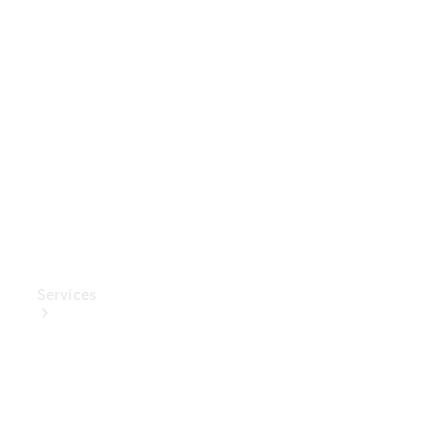
Mercedes-
Benz
Collection
Entretien
de voiture
Services