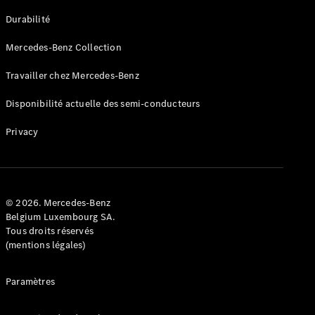
GLE
Nouveau
Durabilité
Coupé
GLS
Mercedes-Benz Collection
GLS
Nouveau
Mercedes-
Travailler chez Mercedes-Benz
Maybach
GLS SUV
Disponibilité actuelle des semi-conducteurs
Mercedes-
Maybach
Nouveau
Privacy
GLS SUV
Classe G
Véhicule
Électrique
tout-
terrain
© 2026. Mercedes-Benz
Classe G
Belgium Luxembourg SA.
Véhicule
Tous droits réservés
tout-terrain
(mentions légales)
Configurateur
Paramètres
Mercedes-
Benz Store