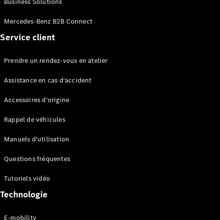
Business Solutions
EQS
Électrique
Berline
Mercedes-Benz B2B Connect
Classe E
Service client
Berline
Classe S
Classe S
Prendre un rendez-vous en atelier
Limousine
Mercedes-
Assistance en cas d'accident
Maybach
Classe S
Accessoires d'origine
Rappel de véhicules
Configurateur
Mercedes-
Manuels d'utilisation
Benz Store
SUV
Questions fréquentes
Tutoriels vidéo
Technologie
E-mobility