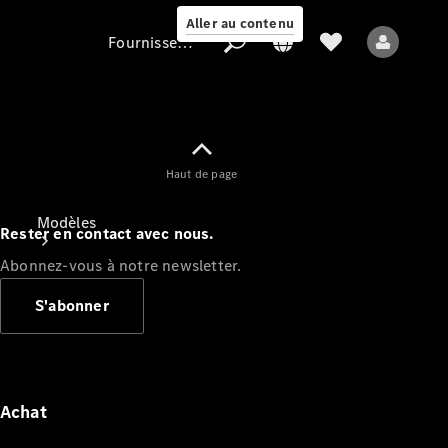
Aller au contenu
Fournisseur / Protection des données
Fournisseur /
Haut de page
Protection des
données
Modèles
Rester en contact avec nous.
Abonnez-vous à notre newsletter.
S'abonner
Tous les modèles
Nouveaux modèles
Achat