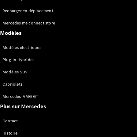
Tous les
Recharger en déplacement
SUVs
EQA
Électrique
Mercedes me connect store
EQE
Électrique
SUV
Modèles
EQS
Électrique
SUV
Modèles électriques
Mercedes-
Maybach
Électrique
Plug-in Hybrides
EQS SUV
GLA
Modèles SUV
GLA
Nouveau
GLA
Nouveau
Électrique
Cabriolets
GLB
Électrique
GLB
Mercedes-AMG GT
GLC
Électrique
Plus sur Mercedes
GLC
GLC Coupé
GLE
Contact
GLE
Nouveau
Histoire
GLE Coupé