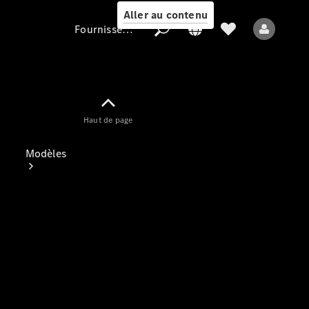
Aller au contenu
Fournisseur / Protection des données
Fournisseur /
Haut de page
Protection des
données
Modèles
Tous les modèles
Nouveaux modèles