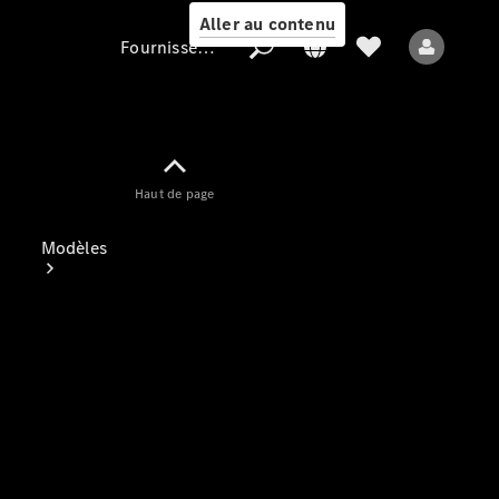
Aller au contenu
Fournisseur / Protection des données
Fournisseur /
Haut de page
Protection des
données
Modèles
Tous les modèles
Nouveaux modèles