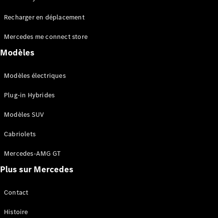
Tous les
Recharger en déplacement
SUVs
EQA
Électrique
Mercedes me connect store
EQE
Électrique
SUV
Modèles
EQS
Électrique
SUV
Modèles électriques
Mercedes-
Maybach
Électrique
Plug-in Hybrides
EQS SUV
GLA
Modèles SUV
GLA
Nouveau
GLA
Nouveau
Électrique
Cabriolets
GLB
Électrique
GLB
Mercedes-AMG GT
GLC
Électrique
Plus sur Mercedes
GLC
GLC Coupé
GLE
Contact
GLE
Nouveau
Histoire
GLE Coupé