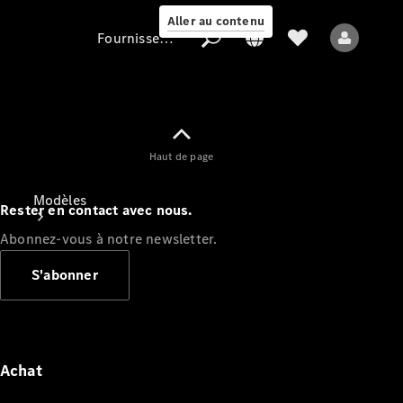
Aller au contenu
Fournisseur / Protection des données
Fournisseur /
Haut de page
Protection des
données
Modèles
Rester en contact avec nous.
Abonnez-vous à notre newsletter.
S'abonner
Tous les modèles
Nouveaux modèles
Achat