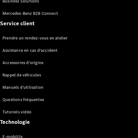
Business Solutions
EQS
Électrique
Berline
Mercedes-Benz B2B Connect
Classe E
Service client
Berline
Classe S
Classe S
Prendre un rendez-vous en atelier
Limousine
Mercedes-
Assistance en cas d'accident
Maybach
Classe S
Accessoires d'origine
Rappel de véhicules
Configurateur
Mercedes-
Manuels d'utilisation
Benz Store
SUV
Questions fréquentes
Tutoriels vidéo
Technologie
E-mobility