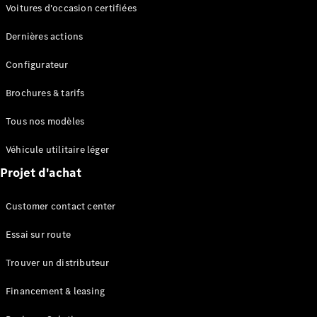
Modèles électriques
Voitures d'occasion certifiées
Modèles Plug-in Hybrid
Dernières actions
Berline
Configurateur
Brochures & tarifs
Tous nos modèles
Véhicule utilitaire léger
Tous les
Projet d'achat
Berlines
CLA
Électrique
Customer contact center
CLA
Classe C
Essai sur route
Berline
Classe
Trouver un distributeur
C
Électrique
Berline
Financement & leasing
EQE
Électrique
Berline