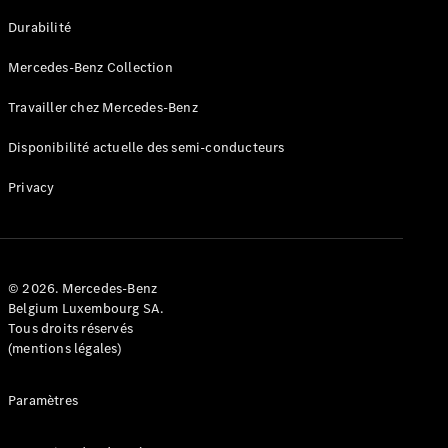
GLE
Nouveau
Durabilité
Coupé
GLS
Mercedes-Benz Collection
GLS
Nouveau
Mercedes-
Travailler chez Mercedes-Benz
Maybach
GLS SUV
Disponibilité actuelle des semi-conducteurs
Mercedes-
Maybach
Nouveau
Privacy
GLS SUV
Classe G
Véhicule
Électrique
tout-
terrain
© 2026. Mercedes-Benz
Classe G
Belgium Luxembourg SA.
Véhicule
Tous droits réservés
tout-terrain
(mentions légales)
Configurateur
Paramètres
Mercedes-
Benz Store