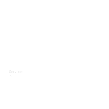
Mercedes-
Benz
Collection
Entretien
de voiture
Services