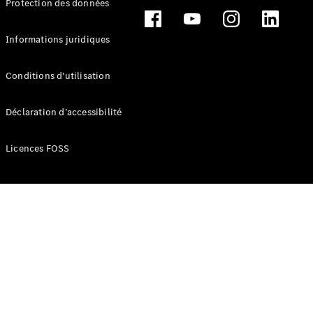
Protection des données
Break
Informations juridiques
Conditions d'utilisation
Tous les
Déclaration d’accessibilité
Breaks
CLA
Licences FOSS
Shooting
Électrique
Brake
CLA
Shooting
Brake
Classe C
Break
Classe C
Break All-
Terrain
Classe E