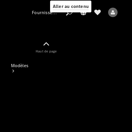
Aller au contenu
Fournisseur / Protection des données
Fournisseur /
Haut de page
Protection des
données
Modèles
Tous les modèles
Nouveaux modèles