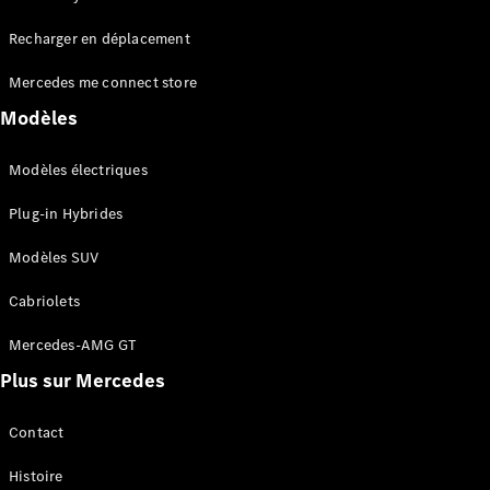
Tous les
Recharger en déplacement
SUVs
EQA
Électrique
Mercedes me connect store
EQE
Électrique
SUV
Modèles
EQS
Électrique
SUV
Modèles électriques
Mercedes-
Maybach
Électrique
Plug-in Hybrides
EQS SUV
GLA
Modèles SUV
GLA
Nouveau
GLA
Nouveau
Électrique
Cabriolets
GLB
Électrique
GLB
Mercedes-AMG GT
GLC
Électrique
Plus sur Mercedes
GLC
GLC Coupé
GLE
Contact
GLE
Nouveau
Histoire
GLE Coupé