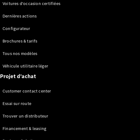
Modèles électriques
Voitures d'occasion certifiées
Modèles Plug-in Hybrid
Dernières actions
Berline
Configurateur
Brochures & tarifs
Tous nos modèles
Véhicule utilitaire léger
Tous les
Projet d'achat
Berlines
CLA
Électrique
Customer contact center
CLA
Classe C
Essai sur route
Berline
Classe
Trouver un distributeur
C
Électrique
Berline
Financement & leasing
EQE
Électrique
Berline