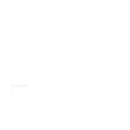
Mercedes-
Benz
Collection
Entretien
de voiture
Services