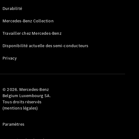
GLE
Nouveau
Durabilité
Coupé
GLS
Mercedes-Benz Collection
GLS
Nouveau
Mercedes-
Travailler chez Mercedes-Benz
Maybach
GLS SUV
Disponibilité actuelle des semi-conducteurs
Mercedes-
Maybach
Nouveau
Privacy
GLS SUV
Classe G
Véhicule
Électrique
tout-
terrain
© 2026. Mercedes-Benz
Classe G
Belgium Luxembourg SA.
Véhicule
Tous droits réservés
tout-terrain
(mentions légales)
Configurateur
Paramètres
Mercedes-
Benz Store