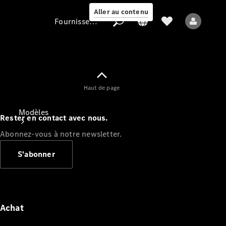
Aller au contenu
Fournisseur / Protection des données
Fournisseur /
Haut de page
Protection des
données
Modèles
Rester en contact avec nous.
Abonnez-vous à notre newsletter.
S'abonner
Tous les modèles
Nouveaux modèles
Achat