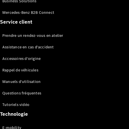
Business Solutions
EQS
Électrique
Berline
Mercedes-Benz B2B Connect
Classe E
Service client
Berline
Classe S
Classe S
Prendre un rendez-vous en atelier
Limousine
Mercedes-
Assistance en cas d'accident
Maybach
Classe S
Accessoires d'origine
Rappel de véhicules
Configurateur
Mercedes-
Manuels d'utilisation
Benz Store
SUV
Questions fréquentes
Tutoriels vidéo
Technologie
E-mobility