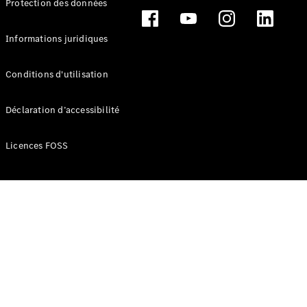
Protection des données
Break
Informations juridiques
Conditions d'utilisation
Tous les
Déclaration d’accessibilité
Breaks
CLA
Licences FOSS
Shooting
Électrique
Brake
CLA
Shooting
Brake
Classe C
Break
Classe C
Break All-
Terrain
Classe E