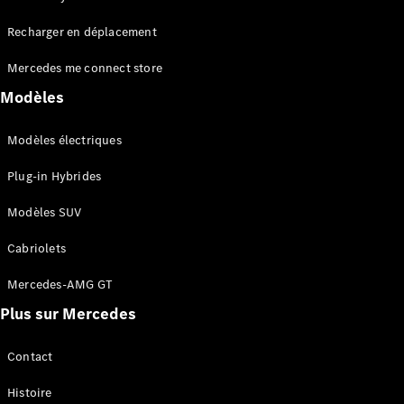
Tous les
Recharger en déplacement
SUVs
EQA
Électrique
Mercedes me connect store
EQE
Électrique
SUV
Modèles
EQS
Électrique
SUV
Modèles électriques
Mercedes-
Maybach
Électrique
Plug-in Hybrides
EQS SUV
GLA
Modèles SUV
GLA
Nouveau
GLA
Nouveau
Électrique
Cabriolets
GLB
Électrique
GLB
Mercedes-AMG GT
GLC
Électrique
Plus sur Mercedes
GLC
GLC Coupé
GLE
Contact
GLE
Nouveau
Histoire
GLE Coupé