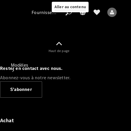
Aller au contenu
Fournisseur / Protection des données
Fournisseur /
Haut de page
Protection des
données
Modèles
Rester en contact avec nous.
Abonnez-vous à notre newsletter.
S'abonner
Tous les modèles
Nouveaux modèles
Achat