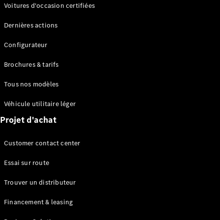
Modèles électriques
Voitures d'occasion certifiées
Modèles Plug-in Hybrid
Dernières actions
Berline
Configurateur
Brochures & tarifs
Tous nos modèles
Véhicule utilitaire léger
Tous les
Projet d'achat
Berlines
CLA
Électrique
Customer contact center
CLA
Classe C
Essai sur route
Berline
Classe
Trouver un distributeur
C
Électrique
Berline
Financement & leasing
EQE
Électrique
Berline