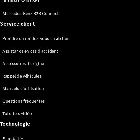
Business Solutions
EQS
Électrique
Berline
Mercedes-Benz B2B Connect
Classe E
Service client
Berline
Classe S
Classe S
Prendre un rendez-vous en atelier
Limousine
Mercedes-
Assistance en cas d'accident
Maybach
Classe S
Accessoires d'origine
Rappel de véhicules
Configurateur
Mercedes-
Manuels d'utilisation
Benz Store
SUV
Questions fréquentes
Tutoriels vidéo
Technologie
E-mobility