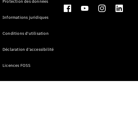
Protection des données
Break
Informations juridiques
Conditions d'utilisation
Tous les
Déclaration d’accessibilité
Breaks
CLA
Licences FOSS
Shooting
Électrique
Brake
CLA
Shooting
Brake
Classe C
Break
Classe C
Break All-
Terrain
Classe E