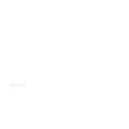
Mercedes-
Benz
Collection
Entretien
de voiture
Services