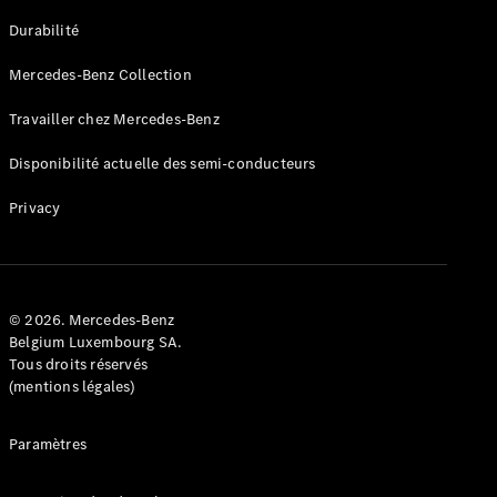
GLE
Nouveau
Durabilité
Coupé
GLS
Mercedes-Benz Collection
GLS
Nouveau
Mercedes-
Travailler chez Mercedes-Benz
Maybach
GLS SUV
Disponibilité actuelle des semi-conducteurs
Mercedes-
Maybach
Nouveau
Privacy
GLS SUV
Classe G
Véhicule
Électrique
tout-
terrain
© 2026. Mercedes-Benz
Classe G
Belgium Luxembourg SA.
Véhicule
Tous droits réservés
tout-terrain
(mentions légales)
Configurateur
Paramètres
Mercedes-
Benz Store