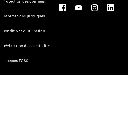
Protection des données
Break
Informations juridiques
Conditions d'utilisation
Tous les
Déclaration d’accessibilité
Breaks
CLA
Licences FOSS
Shooting
Électrique
Brake
CLA
Shooting
Brake
Classe C
Break
Classe C
Break All-
Terrain
Classe E