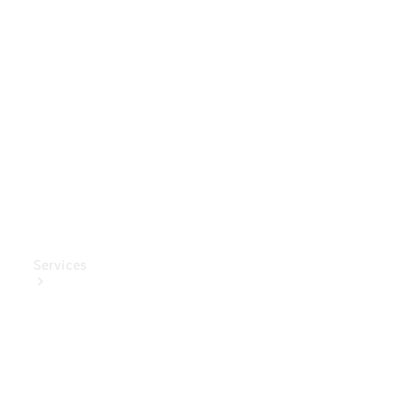
Mercedes-
Benz
Collection
Entretien
de voiture
Services