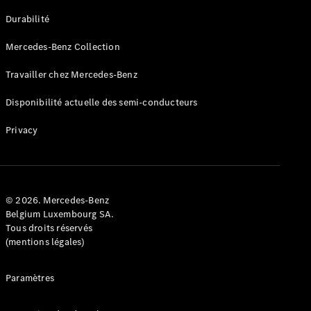
GLE
Nouveau
Durabilité
Coupé
GLS
Mercedes-Benz Collection
GLS
Nouveau
Mercedes-
Travailler chez Mercedes-Benz
Maybach
GLS SUV
Disponibilité actuelle des semi-conducteurs
Mercedes-
Maybach
Nouveau
Privacy
GLS SUV
Classe G
Véhicule
Électrique
tout-
terrain
© 2026. Mercedes-Benz
Classe G
Belgium Luxembourg SA.
Véhicule
Tous droits réservés
tout-terrain
(mentions légales)
Configurateur
Paramètres
Mercedes-
Benz Store