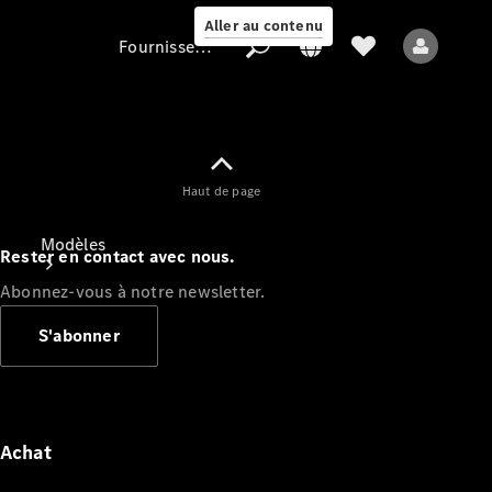
Aller au contenu
Fournisseur / Protection des données
Fournisseur /
Haut de page
Protection des
données
Modèles
Rester en contact avec nous.
Abonnez-vous à notre newsletter.
S'abonner
Tous les modèles
Nouveaux modèles
Achat