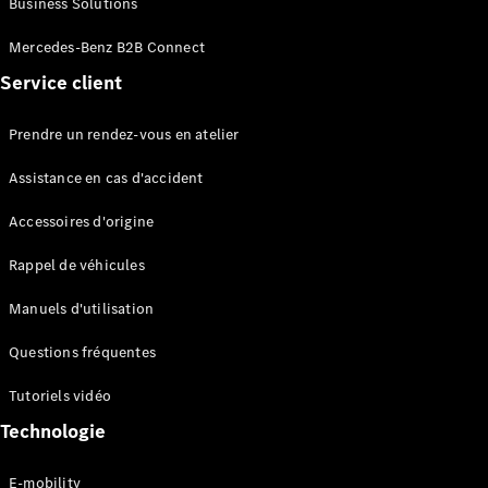
Business Solutions
EQS
Électrique
Berline
Mercedes-Benz B2B Connect
Classe E
Service client
Berline
Classe S
Classe S
Prendre un rendez-vous en atelier
Limousine
Mercedes-
Assistance en cas d'accident
Maybach
Classe S
Accessoires d'origine
Rappel de véhicules
Configurateur
Mercedes-
Manuels d'utilisation
Benz Store
SUV
Questions fréquentes
Tutoriels vidéo
Technologie
E-mobility