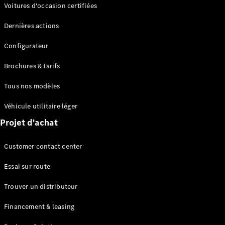
Modèles électriques
Voitures d'occasion certifiées
Modèles Plug-in Hybrid
Dernières actions
Berline
Configurateur
Brochures & tarifs
Tous nos modèles
Véhicule utilitaire léger
Tous les
Projet d'achat
Berlines
CLA
Électrique
Customer contact center
CLA
Classe C
Essai sur route
Berline
Classe
Trouver un distributeur
C
Électrique
Berline
Financement & leasing
EQE
Électrique
Berline