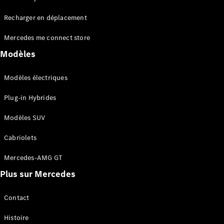
Tous les
Recharger en déplacement
SUVs
EQA
Électrique
Mercedes me connect store
EQE
Électrique
SUV
Modèles
EQS
Électrique
SUV
Modèles électriques
Mercedes-
Maybach
Électrique
Plug-in Hybrides
EQS SUV
GLA
Modèles SUV
GLA
Nouveau
GLA
Nouveau
Électrique
Cabriolets
GLB
Électrique
GLB
Mercedes-AMG GT
GLC
Électrique
Plus sur Mercedes
GLC
GLC Coupé
GLE
Contact
GLE
Nouveau
Histoire
GLE Coupé