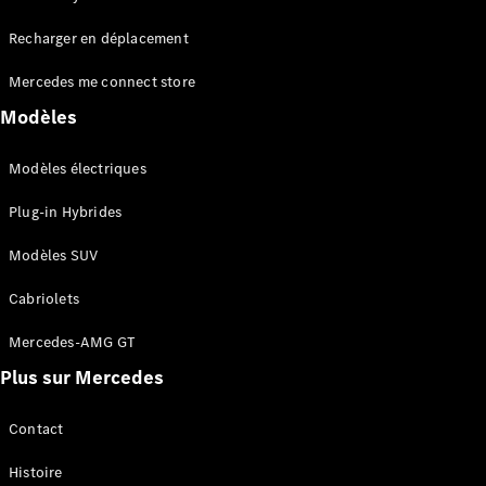
Tous les
Recharger en déplacement
SUVs
EQA
Électrique
Mercedes me connect store
EQE
Électrique
SUV
Modèles
EQS
Électrique
SUV
Modèles électriques
Mercedes-
Maybach
Électrique
Plug-in Hybrides
EQS SUV
GLA
Modèles SUV
GLA
Nouveau
GLA
Nouveau
Électrique
Cabriolets
GLB
Électrique
GLB
Mercedes-AMG GT
GLC
Électrique
Plus sur Mercedes
GLC
GLC Coupé
GLE
Contact
GLE
Nouveau
Histoire
GLE Coupé