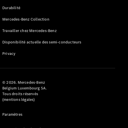
GLE
Nouveau
Durabilité
Coupé
GLS
Mercedes-Benz Collection
GLS
Nouveau
Mercedes-
Travailler chez Mercedes-Benz
Maybach
GLS SUV
Disponibilité actuelle des semi-conducteurs
Mercedes-
Maybach
Nouveau
Privacy
GLS SUV
Classe G
Véhicule
Électrique
tout-
terrain
© 2026. Mercedes-Benz
Classe G
Belgium Luxembourg SA.
Véhicule
Tous droits réservés
tout-terrain
(mentions légales)
Configurateur
Paramètres
Mercedes-
Benz Store