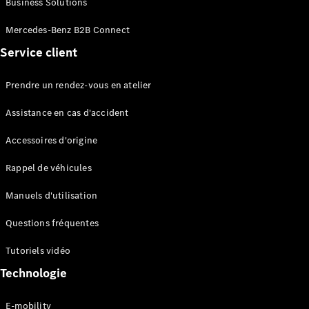
Business Solutions
EQS
Électrique
Berline
Mercedes-Benz B2B Connect
Classe E
Service client
Berline
Classe S
Classe S
Prendre un rendez-vous en atelier
Limousine
Mercedes-
Assistance en cas d'accident
Maybach
Classe S
Accessoires d'origine
Rappel de véhicules
Configurateur
Mercedes-
Manuels d'utilisation
Benz Store
SUV
Questions fréquentes
Tutoriels vidéo
Technologie
E-mobility