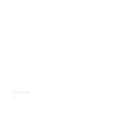
Mercedes-
Benz
Collection
Entretien
de voiture
Services