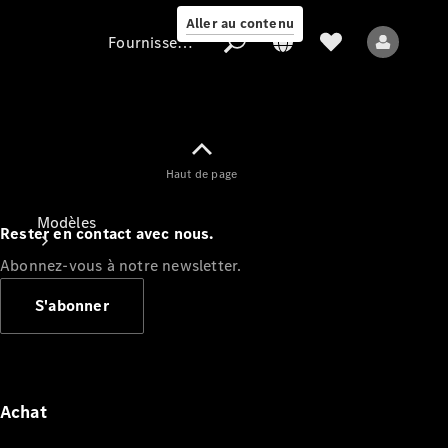
Aller au contenu
Fournisseur / Protection des données
Fournisseur /
Haut de page
Protection des
données
Modèles
Rester en contact avec nous.
Abonnez-vous à notre newsletter.
S'abonner
Tous les modèles
Nouveaux modèles
Achat