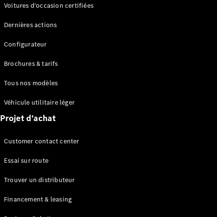
Modèles électriques
Voitures d'occasion certifiées
Modèles Plug-in Hybrid
Dernières actions
Berline
Configurateur
Brochures & tarifs
Tous nos modèles
Véhicule utilitaire léger
Tous les
Projet d'achat
Berlines
CLA
Électrique
Customer contact center
CLA
Classe C
Essai sur route
Berline
Classe
Trouver un distributeur
C
Électrique
Berline
Financement & leasing
EQE
Électrique
Berline