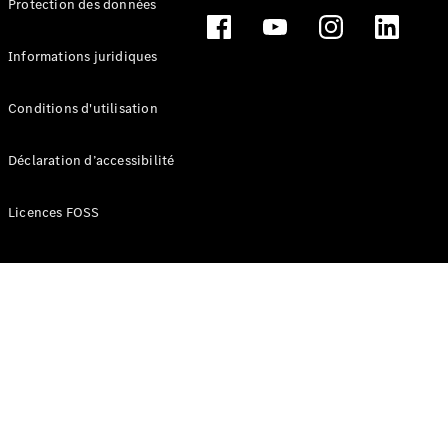
Protection des données
Break
Informations juridiques
Conditions d'utilisation
Tous les
Déclaration d’accessibilité
Breaks
CLA
Licences FOSS
Shooting
Électrique
Brake
CLA
Shooting
Brake
Classe C
Break
Classe C
Break All-
Terrain
Classe E