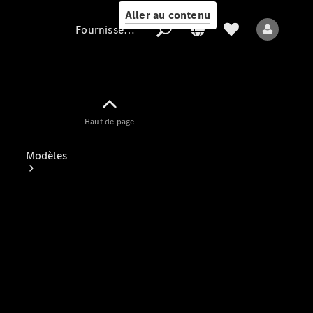
Aller au contenu
Fournisseur / Protection des données
Fournisseur /
Haut de page
Protection des
données
Modèles
Tous les modèles
Nouveaux modèles