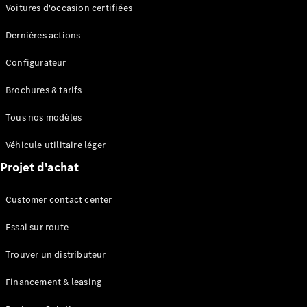
Modèles électriques
Voitures d'occasion certifiées
Modèles Plug-in Hybrid
Dernières actions
Berline
Configurateur
Brochures & tarifs
Tous nos modèles
Véhicule utilitaire léger
Tous les
Projet d'achat
Berlines
CLA
Électrique
Customer contact center
CLA
Classe C
Essai sur route
Berline
Classe
Trouver un distributeur
C
Électrique
Berline
Financement & leasing
EQE
Électrique
Berline