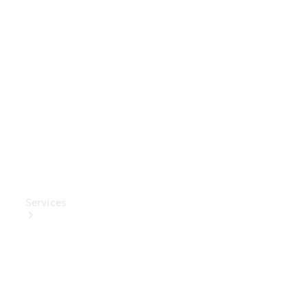
Mercedes-
Benz
Collection
Entretien
de voiture
Services