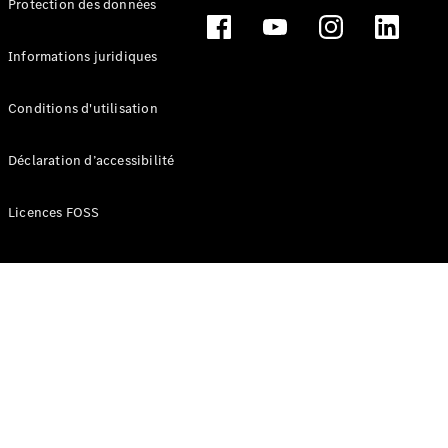
Protection des données
Break
Informations juridiques
Conditions d'utilisation
Tous les
Déclaration d’accessibilité
Breaks
CLA
Licences FOSS
Shooting
Électrique
Brake
CLA
Shooting
Brake
Classe C
Break
Classe C
Break All-
Terrain
Classe E