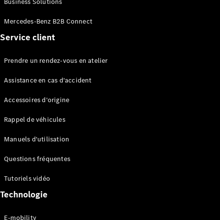
Business Solutions
EQS
Électrique
Berline
Mercedes-Benz B2B Connect
Classe E
Service client
Berline
Classe S
Classe S
Prendre un rendez-vous en atelier
Limousine
Mercedes-
Assistance en cas d'accident
Maybach
Classe S
Accessoires d'origine
Rappel de véhicules
Configurateur
Mercedes-
Manuels d'utilisation
Benz Store
SUV
Questions fréquentes
Tutoriels vidéo
Technologie
E-mobility