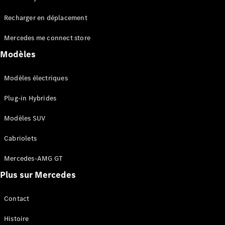
Tous les
Recharger en déplacement
SUVs
EQA
Électrique
Mercedes me connect store
EQE
Électrique
SUV
Modèles
EQS
Électrique
SUV
Modèles électriques
Mercedes-
Maybach
Électrique
Plug-in Hybrides
EQS SUV
GLA
Modèles SUV
GLA
Nouveau
GLA
Nouveau
Électrique
Cabriolets
GLB
Électrique
GLB
Mercedes-AMG GT
GLC
Électrique
Plus sur Mercedes
GLC
GLC Coupé
GLE
Contact
GLE
Nouveau
Histoire
GLE Coupé