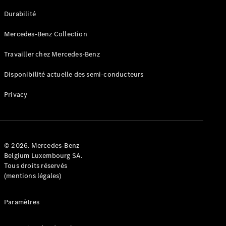
GLE
Nouveau
Durabilité
Coupé
GLS
Mercedes-Benz Collection
GLS
Nouveau
Mercedes-
Travailler chez Mercedes-Benz
Maybach
GLS SUV
Disponibilité actuelle des semi-conducteurs
Mercedes-
Maybach
Nouveau
Privacy
GLS SUV
Classe G
Véhicule
Électrique
tout-
terrain
© 2026. Mercedes-Benz
Classe G
Belgium Luxembourg SA.
Véhicule
Tous droits réservés
tout-terrain
(mentions légales)
Configurateur
Paramètres
Mercedes-
Benz Store