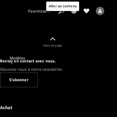
Aller au contenu
Fournisseur / Protection des données
Fournisseur /
Haut de page
Protection des
données
Modèles
Rester en contact avec nous.
Abonnez-vous à notre newsletter.
S'abonner
Tous les modèles
Nouveaux modèles
Achat