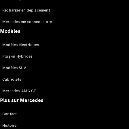
Tous les
Recharger en déplacement
SUVs
EQA
Électrique
Mercedes me connect store
EQE
Électrique
SUV
Modèles
EQS
Électrique
SUV
Modèles électriques
Mercedes-
Maybach
Électrique
Plug-in Hybrides
EQS SUV
GLA
Modèles SUV
GLA
Nouveau
GLA
Nouveau
Électrique
Cabriolets
GLB
Électrique
GLB
Mercedes-AMG GT
GLC
Électrique
Plus sur Mercedes
GLC
GLC Coupé
GLE
Contact
GLE
Nouveau
Histoire
GLE Coupé