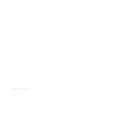
Mercedes-
Benz
Collection
Entretien
de voiture
Services