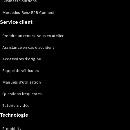
Business Solutions
EQS
Électrique
Berline
Mercedes-Benz B2B Connect
Classe E
Service client
Berline
Classe S
Classe S
Prendre un rendez-vous en atelier
Limousine
Mercedes-
Assistance en cas d'accident
Maybach
Classe S
Accessoires d'origine
Rappel de véhicules
Configurateur
Mercedes-
Manuels d'utilisation
Benz Store
SUV
Questions fréquentes
Tutoriels vidéo
Technologie
E-mobility