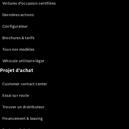
Modèles électriques
Voitures d'occasion certifiées
Modèles Plug-in Hybrid
Dernières actions
Berline
Configurateur
Brochures & tarifs
Tous nos modèles
Véhicule utilitaire léger
Tous les
Projet d'achat
Berlines
CLA
Électrique
Customer contact center
CLA
Classe C
Essai sur route
Berline
Classe
Trouver un distributeur
C
Électrique
Berline
Financement & leasing
EQE
Électrique
Berline