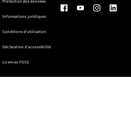
Protection des données
Break
Informations juridiques
Conditions d'utilisation
Tous les
Déclaration d’accessibilité
Breaks
CLA
Licences FOSS
Shooting
Électrique
Brake
CLA
Shooting
Brake
Classe C
Break
Classe C
Break All-
Terrain
Classe E