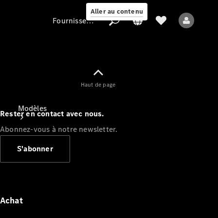
Aller au contenu
Fournisseur / Protection des données
Fournisseur /
Haut de page
Protection des
données
Modèles
Rester en contact avec nous.
Abonnez-vous à notre newsletter.
S'abonner
Tous les modèles
Nouveaux modèles
Achat