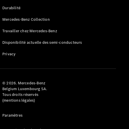
GLE
Nouveau
Durabilité
Coupé
GLS
Mercedes-Benz Collection
GLS
Nouveau
Mercedes-
Travailler chez Mercedes-Benz
Maybach
GLS SUV
Disponibilité actuelle des semi-conducteurs
Mercedes-
Maybach
Nouveau
Privacy
GLS SUV
Classe G
Véhicule
Électrique
tout-
terrain
© 2026. Mercedes-Benz
Classe G
Belgium Luxembourg SA.
Véhicule
Tous droits réservés
tout-terrain
(mentions légales)
Configurateur
Paramètres
Mercedes-
Benz Store