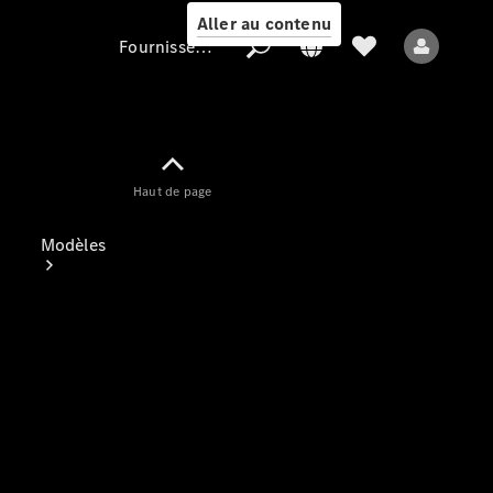
Aller au contenu
Fournisseur / Protection des données
Fournisseur /
Haut de page
Protection des
données
Modèles
Tous les modèles
Nouveaux modèles