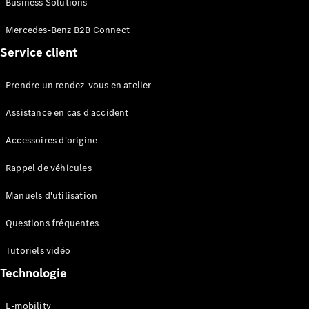
Business Solutions
EQS
Électrique
Berline
Mercedes-Benz B2B Connect
Classe E
Service client
Berline
Classe S
Classe S
Prendre un rendez-vous en atelier
Limousine
Mercedes-
Assistance en cas d'accident
Maybach
Classe S
Accessoires d'origine
Rappel de véhicules
Configurateur
Mercedes-
Manuels d'utilisation
Benz Store
SUV
Questions fréquentes
Tutoriels vidéo
Technologie
E-mobility