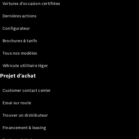
Modèles électriques
Voitures d'occasion certifiées
Modèles Plug-in Hybrid
Dernières actions
Berline
Configurateur
Brochures & tarifs
Tous nos modèles
Véhicule utilitaire léger
Tous les
Projet d'achat
Berlines
CLA
Électrique
Customer contact center
CLA
Classe C
Essai sur route
Berline
Classe
Trouver un distributeur
C
Électrique
Berline
Financement & leasing
EQE
Électrique
Berline