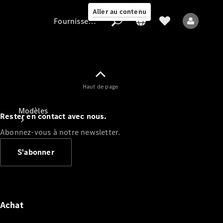
Aller au contenu
Fournisseur / Protection des données
Fournisseur /
Haut de page
Protection des
données
Modèles
Rester en contact avec nous.
Abonnez-vous à notre newsletter.
S'abonner
Tous les modèles
Nouveaux modèles
Achat