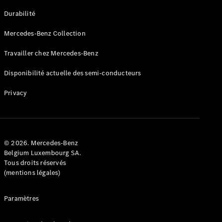
GLE
Nouveau
Durabilité
Coupé
GLS
Mercedes-Benz Collection
GLS
Nouveau
Mercedes-
Travailler chez Mercedes-Benz
Maybach
GLS SUV
Disponibilité actuelle des semi-conducteurs
Mercedes-
Maybach
Nouveau
Privacy
GLS SUV
Classe G
Véhicule
Électrique
tout-
terrain
© 2026. Mercedes-Benz
Classe G
Belgium Luxembourg SA.
Véhicule
Tous droits réservés
tout-terrain
(mentions légales)
Configurateur
Paramètres
Mercedes-
Benz Store