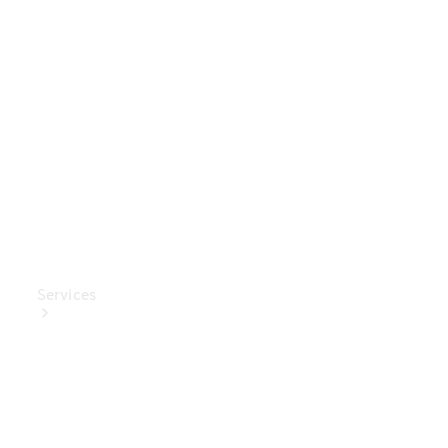
Mercedes-
Benz
Collection
Entretien
de voiture
Services