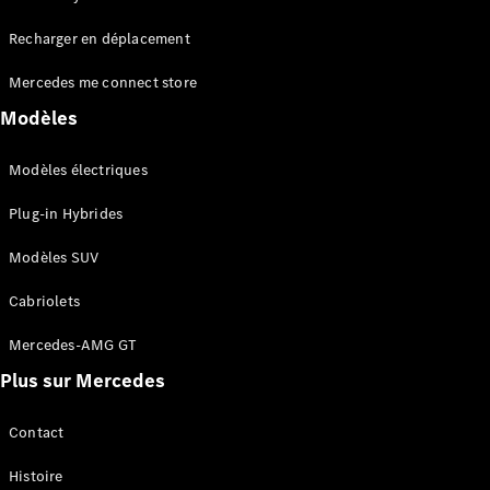
Tous les
Recharger en déplacement
SUVs
EQA
Électrique
Mercedes me connect store
EQE
Électrique
SUV
Modèles
EQS
Électrique
SUV
Modèles électriques
Mercedes-
Maybach
Électrique
Plug-in Hybrides
EQS SUV
GLA
Modèles SUV
GLA
Nouveau
GLA
Nouveau
Électrique
Cabriolets
GLB
Électrique
GLB
Mercedes-AMG GT
GLC
Électrique
Plus sur Mercedes
GLC
GLC Coupé
GLE
Contact
GLE
Nouveau
Histoire
GLE Coupé