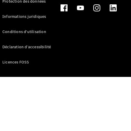
Protection des données
Break
Informations juridiques
Conditions d'utilisation
Tous les
Déclaration d’accessibilité
Breaks
CLA
Licences FOSS
Shooting
Électrique
Brake
CLA
Shooting
Brake
Classe C
Break
Classe C
Break All-
Terrain
Classe E