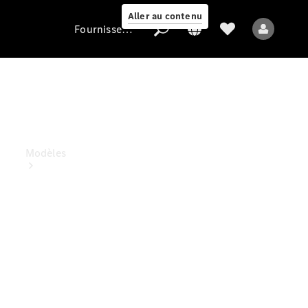
Aller au contenu
Fournisseur / Protection des données
Fournisseur /
Protection des
données
Modèles
Tous les modèles
Nouveaux modèles