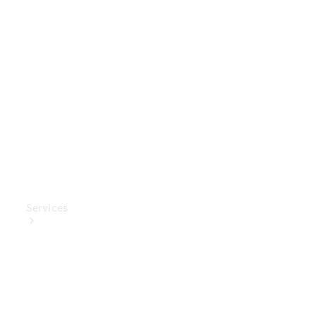
Mercedes-
Benz
Collection
Entretien
de voiture
Services