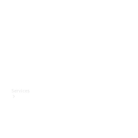
Mercedes-
Benz
Collection
Entretien
de voiture
Services