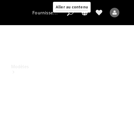
Aller au contenu
Fournisseur / Protection des données
Fournisseur /
Protection des
données
Modèles
Tous les modèles
Nouveaux modèles